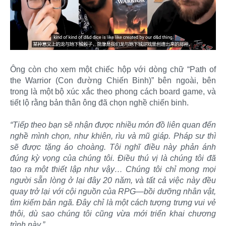
Ông còn cho xem một chiếc hộp với dòng chữ “Path of
the Warrior (Con đường Chiến Binh)” bên ngoài, bên
trong là một bộ xúc xắc theo phong cách board game, và
tiết lộ rằng bản thân ông đã chọn nghề chiến binh.
“Tiếp theo bạn sẽ nhận được nhiều món đồ liên quan đến
nghề mình chọn, như khiên, rìu và mũ giáp. Pháp sư thì
sẽ được tặng áo choàng. Tôi nghĩ điều này phản ánh
đúng kỳ vọng của chúng tôi. Điều thú vị là chúng tôi đã
tạo ra một thiết lập như vậy… Chúng tôi chỉ mong mọi
người sẵn lòng ở lại đây 20 năm, và tất cả việc này đều
quay trở lại với cội nguồn của RPG—bồi dưỡng nhân vật,
tìm kiếm bản ngã. Đây chỉ là một cách tượng trưng vui vẻ
thôi, dù sao chúng tôi cũng vừa mới triển khai chương
trình này.”