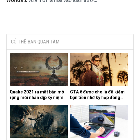
Worlds 2
vừa mới ra mắt vào tuần trước.​
CÓ THỂ BẠN QUAN TÂM
Quake 2021 ra mắt bản mở
GTA 6 được cho là đã kiếm
rộng mới nhân dịp kỷ niệm
bộn tiền nhờ ký hợp đồng
30 năm, mang tên Dawn of
độc quyền với Netflix
the Machine