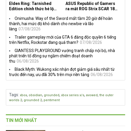
Elden Ring: Tarnished
ASUS Republic of Gamers
Edition chính thức hé lộ
ra mắt ROG Strix SCAR 18
nghề nghiệp mới siêu "ngầu"
2026 tại Việt Nam
Onimusha: Way of the Sword mất tầm 20 giờ để hoàn
thành, hai mức độ khó dành cho newbie và lão
làng
07/08/2026
Trailer gameplay mới của GTA 6 đăng độc quyền 6 tiếng
trên Netflix, Rockstar đang quá tham?
07/08/2026
GIANTESS PLAYGROUND vướng tranh chấp nội bộ, nhà
phát triển tố đồng sự ngầm chiếm đoạt doanh
thu
06/08/2026
Black Myth: Wukong xác nhận đợt giảm giá sâu nhất từ
trước đến nay, ưu đãi 30% trên mọi nền tảng
06/08/2026
Tags
:
,
,
,
,
,
xbox
obsidian
grounded
xbox series x/s
avowed
the outer
,
,
worlds 2
grounded 2
pentiment
TIN MỚI NHẤT