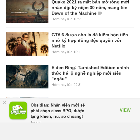
Quake 2021 ra mắt bản mở rộng mới
nhân dịp kỷ niệm 30 năm, mang tên
Dawn of the Machine
Hôm nay lúc 10:21
GTA 6 được cho là đã kiếm bộn tiền
nhờ ký hợp đồng độc quyền với
Netflix
Hôm nay lúc 10:11
Elden Ring: Tarnished Edition chính
thức hé lộ nghề nghiệp mới siêu
"ngầu"
Hôm nay lúc 09:31
ASUS Republic of Gamers ra mắt
×
Obsidian: Nhân viên mới sẽ
ROG Strix SCAR 18 2026 tại Việt
VIEW
phải chọn class RPG, được
Nam
tặng khiên, rìu, áo choàng!
Hôm qua, lúc 10:34
Appota
FREE - In Google Play
Onimusha: Way of the Sword mất
tầm 20 giờ để hoàn thành, hai mức