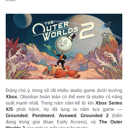
Đáng chú ý, trong số rất nhiều studio game dưới trướng
Xbox
, Obsidian hoàn toàn có thể xem là studio có năng
suất mạnh nhất. Trong năm năm kể từ khi
Xbox Series
X/S
phát hành, họ đã tung ra năm tựa game —
Grounded
,
Pentiment
,
Avowed
,
Grounded 2
(hiện
đang trong giai đoạn Early Access), và
The Outer