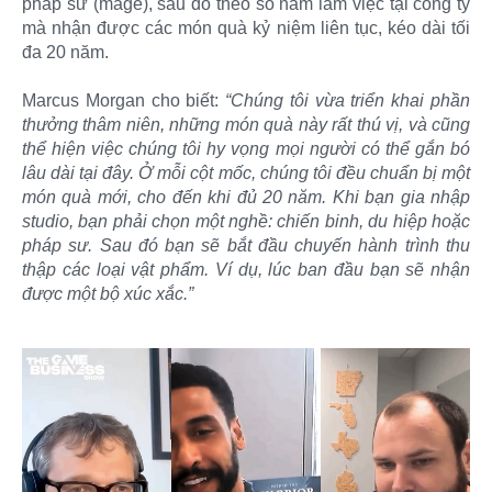
pháp sư (mage), sau đó theo số năm làm việc tại công ty
mà nhận được các món quà kỷ niệm liên tục, kéo dài tối
đa 20 năm.
Marcus Morgan cho biết:
“Chúng tôi vừa triển khai phần
thưởng thâm niên, những món quà này rất thú vị, và cũng
thể hiện việc chúng tôi hy vọng mọi người có thể gắn bó
lâu dài tại đây. Ở mỗi cột mốc, chúng tôi đều chuẩn bị một
món quà mới, cho đến khi đủ 20 năm. Khi bạn gia nhập
studio, bạn phải chọn một nghề: chiến binh, du hiệp hoặc
pháp sư. Sau đó bạn sẽ bắt đầu chuyến hành trình thu
thập các loại vật phẩm. Ví dụ, lúc ban đầu bạn sẽ nhận
được một bộ xúc xắc.”