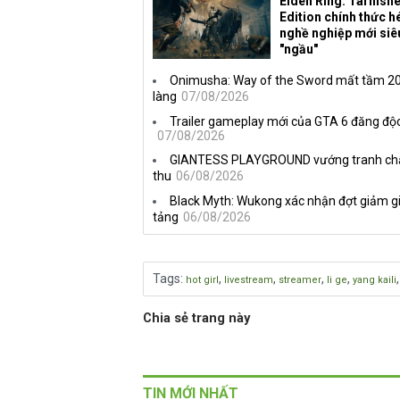
Elden Ring: Tarnish
Edition chính thức hé
nghề nghiệp mới siê
"ngầu"
Onimusha: Way of the Sword mất tầm 20 
làng
07/08/2026
Trailer gameplay mới của GTA 6 đăng độc
07/08/2026
GIANTESS PLAYGROUND vướng tranh chấp 
thu
06/08/2026
Black Myth: Wukong xác nhận đợt giảm gi
tảng
06/08/2026
Tags
:
,
,
,
,
hot girl
livestream
streamer
li ge
yang kaili
Chia sẻ trang này
TIN MỚI NHẤT