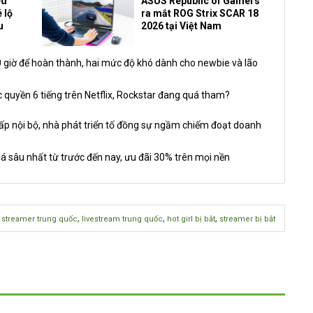
ed
ASUS Republic of Gamers
 lộ
ra mắt ROG Strix SCAR 18
u
2026 tại Việt Nam
giờ để hoàn thành, hai mức độ khó dành cho newbie và lão
 quyền 6 tiếng trên Netflix, Rockstar đang quá tham?
nội bộ, nhà phát triển tố đồng sự ngầm chiếm đoạt doanh
á sâu nhất từ trước đến nay, ưu đãi 30% trên mọi nền
,
,
,
,
streamer trung quốc
livestream trung quốc
hot girl bị bắt
streamer bị bắt