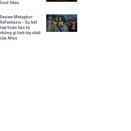
Soul-likes
Review Metaphor:
9.4
ReFantazio - Sự kết
score
hợp hoàn hảo từ
những gì tinh túy nhất
của Atlus