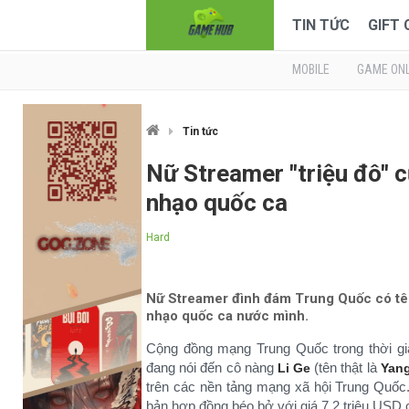
TIN TỨC
GIFT
MOBILE
GAME ONL
Tin tức
Nữ Streamer "triệu đô" c
nhạo quốc ca
Hard
Nữ Streamer đình đám Trung Quốc có tên Y
nhạo quốc ca nước mình.
Cộng đồng mạng Trung Quốc trong thời gi
đang nói đến cô nàng
(tên thật là
Li Ge
Yang
trên các nền tảng mạng xã hội Trung Quốc
bản hợp đồng béo bở với giá 7.2 triệu USD