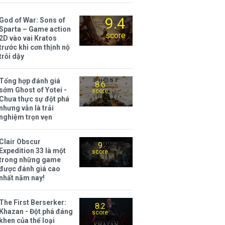
9.4
God of War: Sons of
Sparta – Game action
score
2D vào vai Kratos
trước khi cơn thịnh nộ
trỗi dậy
Tổng hợp đánh giá
8.6
sớm Ghost of Yotei -
score
Chưa thực sự đột phá
nhưng vẫn là trải
nghiệm trọn vẹn
Clair Obscur
9
Expedition 33 là một
score
trong những game
được đánh giá cao
nhất năm nay!
The First Berserker:
8.2
Khazan - Đột phá đáng
score
khen của thể loại