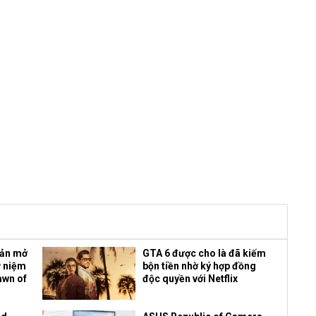
bản mở
GTA 6 được cho là đã kiếm
ỷ niệm
bộn tiền nhờ ký hợp đồng
awn of
độc quyền với Netflix