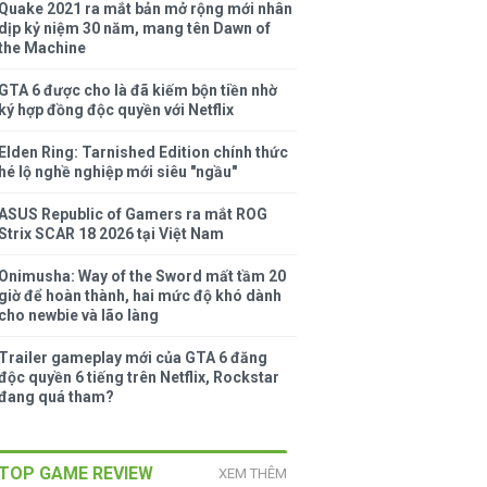
Quake 2021 ra mắt bản mở rộng mới nhân
dịp kỷ niệm 30 năm, mang tên Dawn of
the Machine
GTA 6 được cho là đã kiếm bộn tiền nhờ
ký hợp đồng độc quyền với Netflix
Elden Ring: Tarnished Edition chính thức
hé lộ nghề nghiệp mới siêu "ngầu"
ASUS Republic of Gamers ra mắt ROG
Strix SCAR 18 2026 tại Việt Nam
Onimusha: Way of the Sword mất tầm 20
giờ để hoàn thành, hai mức độ khó dành
cho newbie và lão làng
Trailer gameplay mới của GTA 6 đăng
độc quyền 6 tiếng trên Netflix, Rockstar
đang quá tham?
TOP GAME REVIEW
XEM THÊM