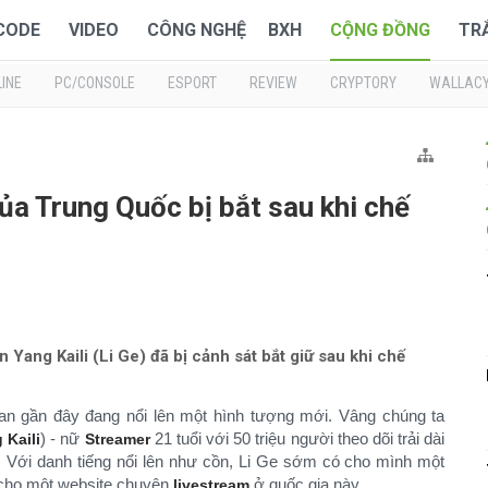
 CODE
VIDEO
CÔNG NGHỆ
BXH
CỘNG ĐỒNG
TR
INE
PC/CONSOLE
ESPORT
REVIEW
CRYPTORY
WALLAC
ủa Trung Quốc bị bắt sau khi chế
ang Kaili (Li Ge) đã bị cảnh sát bắt giữ sau khi chế
an gần đây đang nổi lên một hình tượng mới. Vâng chúng ta
) - nữ
21 tuổi với 50 triệu người theo dõi trải dài
 Kaili
Streamer
. Với danh tiếng nổi lên như cồn, Li Ge sớm có cho mình một
 cho một website chuyên
ở quốc gia này.
livestream