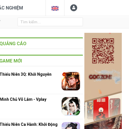
ẮC NGHIỆM
Y
QUẢNG CÁO
GAME MỚI
Thiếu Niên 3Q: Khởi Nguyên
Minh Chủ Võ Lâm - Vplay
Thiếu Niên Ca Hành: Khởi Động