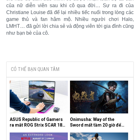
của nữ diễn viên sau khi cô qua đời… Sự ra đi của
Christiane Louise đã để lại nhiều tiếc nuối trong lòng các
game thủ và fan hâm mộ. Nhiều người chơi Halo,
LMHT… đã gửi lời chia sẻ và động viên tới gia đình cũng
như bạn bè của cô.​
CÓ THỂ BẠN QUAN TÂM
ASUS Republic of Gamers
Onimusha: Way of the
ra mắt ROG Strix SCAR 18
Sword mất tầm 20 giờ để
2026 tại Việt Nam
hoàn thành, hai mức độ khó
dành cho newbie và lão làng