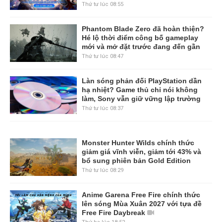
Thứ tư lúc 08:55
Phantom Blade Zero đã hoàn thiện?
Hé lộ thời điểm công bố gameplay
mới và mở đặt trước đang đến gần
Thứ tư lúc 08:47
Làn sóng phản đối PlayStation dần
hạ nhiệt? Game thủ chỉ nói không
làm, Sony vẫn giữ vững lập trường
Thứ tư lúc 08:37
Monster Hunter Wilds chính thức
giảm giá vĩnh viễn, giảm tới 43% và
bổ sung phiên bản Gold Edition
Thứ tư lúc 08:29
Anime Garena Free Fire chính thức
lên sóng Mùa Xuân 2027 với tựa đề
Free Fire Daybreak