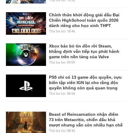
Thứ ba lúc 18:52
Chính thức khởi động giải đấu Đại
Chiến HighSchool toàn quốc 2026
dành riêng cho học sinh THPT
Thứ ba lúc 18:46
Xbox bác bỏ tin đồn rời Steam,
khẳng định vẫn tiếp tục phát hành
game trên nền tảng của Valve
Thứ ba lúc 09:09
PS5 chỉ có 13 game độc quyền, cựu
biên tập viên IGN lại cho rằng độc
quyền không còn quá quan trọng
Thứ ba lúc 08:54
Beast of Reincarnation nhận điểm
73 trên Metacritic, chiến đấu khá
mượt nhưng vẫn còn nhiều hạn chế
Thứ ba lúc 08:44