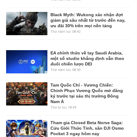
Black Myth: Wukong xác nhận đợt
giảm giá sâu nhất từ trước đến nay,
ưu đãi 30% trên mọi nền tảng
Thứ năm lúc 08:42
EA chính thức về tay Saudi Arabia,
một số studio khẳng định vẫn theo
đuổi chiến lược DEI
Thứ năm lúc 08:30
Tam Quốc Chí - Vương Chiến:
Chinh Phục Vương Quốc mở đăng
ký trước tại sáu thị trường Đông
Nam Á
Thứ tư lúc 18:49
Tham gia Closed Beta Norse Saga:
Cửu Giới Thức Tỉnh, săn DJI Osmo
Pocket 3 ngay hôm nay