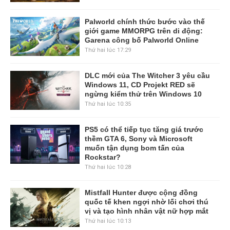
Palworld chính thức bước vào thế
giới game MMORPG trên di động:
Garena công bố Palworld Online
Thứ hai lúc 17:29
DLC mới của The Witcher 3 yêu cầu
Windows 11, CD Projekt RED sẽ
ngừng kiểm thử trên Windows 10
Thứ hai lúc 10:35
PS5 có thể tiếp tục tăng giá trước
thềm GTA 6, Sony và Microsoft
muốn tận dụng bom tấn của
Rockstar?
Thứ hai lúc 10:28
Mistfall Hunter được cộng đồng
quốc tế khen ngợi nhờ lối chơi thú
vị và tạo hình nhân vật nữ hợp mắt
Thứ hai lúc 10:13