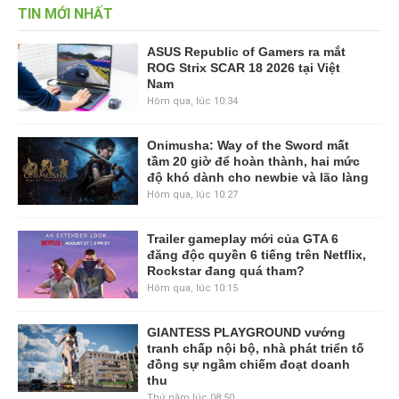
TIN MỚI NHẤT
ASUS Republic of Gamers ra mắt
ROG Strix SCAR 18 2026 tại Việt
Nam
Hôm qua, lúc 10:34
Onimusha: Way of the Sword mất
tầm 20 giờ để hoàn thành, hai mức
độ khó dành cho newbie và lão làng
Hôm qua, lúc 10:27
Trailer gameplay mới của GTA 6
đăng độc quyền 6 tiếng trên Netflix,
Rockstar đang quá tham?
Hôm qua, lúc 10:15
GIANTESS PLAYGROUND vướng
tranh chấp nội bộ, nhà phát triển tố
đồng sự ngầm chiếm đoạt doanh
thu
Thứ năm lúc 08:50