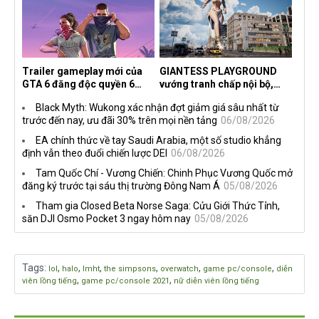
Trailer gameplay mới của
GIANTESS PLAYGROUND
GTA 6 đăng độc quyền 6
vướng tranh chấp nội bộ,
tiếng trên Netflix, Rockstar
nhà phát triển tố đồng sự
Black Myth: Wukong xác nhận đợt giảm giá sâu nhất từ
đang quá tham?
ngầm chiếm đoạt doanh thu
trước đến nay, ưu đãi 30% trên mọi nền tảng
06/08/2026
EA chính thức về tay Saudi Arabia, một số studio khẳng
định vẫn theo đuổi chiến lược DEI
06/08/2026
Tam Quốc Chí - Vương Chiến: Chinh Phục Vương Quốc mở
đăng ký trước tại sáu thị trường Đông Nam Á
05/08/2026
Tham gia Closed Beta Norse Saga: Cửu Giới Thức Tỉnh,
săn DJI Osmo Pocket 3 ngay hôm nay
05/08/2026
Tags
:
,
,
,
,
,
,
lol
halo
lmht
the simpsons
overwatch
game pc/console
diễn
,
,
viên lồng tiếng
game pc/console 2021
nữ diễn viên lồng tiếng