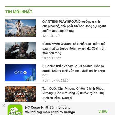
TIN MỚI NHẤT
GIANTESS PLAYGROUND vướng tranh
chấp nội bộ, nhà phát triển tố đồng sự ngầm
chiếm đoạt doanh thu
42 phút trước
Black Myth: Wukong xác nhận đợt giảm giá
sâu nhất từ trước đến nay, ưu đãi 30% trên
mọi nền tảng
50 phút trước
EA chính thức về tay Saudi Arabia, một số
studio khẳng định vẫn theo đuổi chiến lược
DEI
Hôm nay lúc 08:30
Tam Quốc Chí - Vương Chiến: Chinh Phục
Vương Quốc mở đăng ký trước tại sáu thị
trường Đông Nam Á
Hôm qua, lúc 18:49
×
Nữ Coser Nhật Bản nổi tiếng
VIEW
Tham gia Closed Beta Norse Saga: Cửu
với những màn cosplay manga