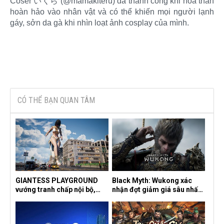
Coser いくら (@mamakiteru) đã thành công khi hóa thân
hoàn hảo vào nhân vật và có thể khiến mọi người lạnh
gáy, sởn da gà khi nhìn loạt ảnh cosplay của mình.
CÓ THỂ BẠN QUAN TÂM
GIANTESS PLAYGROUND
Black Myth: Wukong xác
vướng tranh chấp nội bộ,
nhận đợt giảm giá sâu nhất
nhà phát triển tố đồng sự
từ trước đến nay, ưu đãi 30%
ngầm chiếm đoạt doanh thu
trên mọi nền tảng