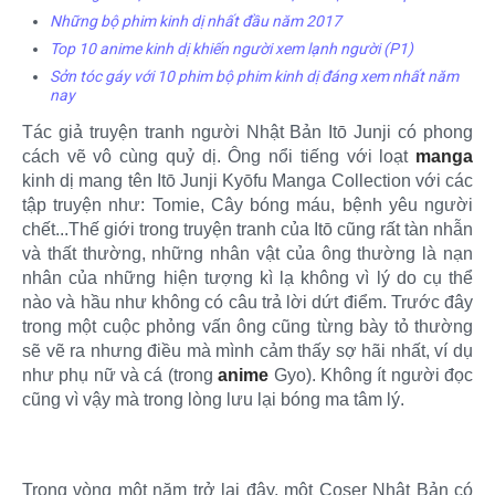
Những bộ phim kinh dị nhất đầu năm 2017
Top 10 anime kinh dị khiến người xem lạnh người (P1)
Sởn tóc gáy với 10 phim bộ phim kinh dị đáng xem nhất năm
nay
Tác giả truyện tranh người Nhật Bản Itō Junji có phong
cách vẽ vô cùng quỷ dị. Ông nổi tiếng với loạt
manga
kinh dị mang tên Itō Junji Kyōfu Manga Collection với các
tập truyện như: Tomie, Cây bóng máu, bệnh yêu người
chết...Thế giới trong truyện tranh của Itō cũng rất tàn nhẫn
và thất thường, những nhân vật của ông thường là nạn
nhân của những hiện tượng kì lạ không vì lý do cụ thể
nào và hầu như không có câu trả lời dứt điểm. Trước đây
trong một cuộc phỏng vấn ông cũng từng bày tỏ thường
sẽ vẽ ra nhưng điều mà mình cảm thấy sợ hãi nhất, ví dụ
như phụ nữ và cá (trong
anime
Gyo). Không ít người đọc
cũng vì vậy mà trong lòng lưu lại bóng ma tâm lý.
Trong vòng một năm trở lại đây, một Coser Nhật Bản có