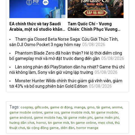
EA chính thức về tay Saudi
Tam Quốc Chí - Vương
Arabia, một số studio khẳng
Chiến: Chinh Phục Vương
định vẫn theo đuổi chiến
Quốc mở đăng ký trước tại
Tham gia Closed Beta Norse Saga: Cửu Giới Thức Tỉnh,
lược DEI
sáu thị trường Đông Nam Á
săn DJI Osmo Pocket 3 ngay hôm nay
05/08/2026
Phantom Blade Zero đã hoàn thiện? Hé lộ thời điểm công
bố gameplay mới và mở đặt trước đang đến gần
05/08/2026
Làn sóng phản đối PlayStation dần hạ nhiệt? Game thủ chỉ
nói không làm, Sony vẫn giữ vững lập trường
05/08/2026
Monster Hunter Wilds chính thức giảm giá vĩnh viễn, giảm
tới 43% và bổ sung phiên bản Gold Edition
05/08/2026
Tags
:
,
,
,
,
,
,
,
cosplay
giftcode
game di động
manga
gmo
tải game
anime
,
,
,
,
game mobile online
game ios
game mobile mới
tin game mobile
,
,
,
,
game android
game mobile hay
tải game miễn phí
game miễn phí
,
,
,
,
,
hướng dẫn chơi
horror
tin game mới
tin game online
mẹo chơi
thủ
,
,
,
thuật chơi
tải cộng đồng game
diễn đàn
horror manga