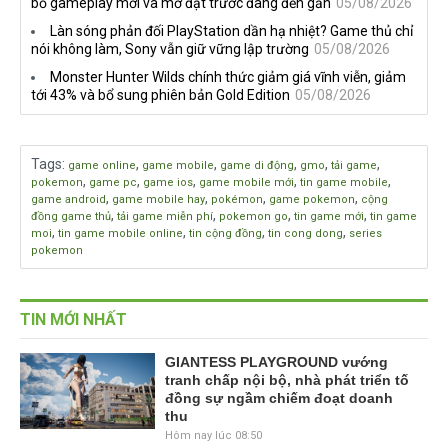
bố gameplay mới và mở đặt trước đang đến gần
05/08/2026
Làn sóng phản đối PlayStation dần hạ nhiệt? Game thủ chỉ
nói không làm, Sony vẫn giữ vững lập trường
05/08/2026
Monster Hunter Wilds chính thức giảm giá vĩnh viễn, giảm
tới 43% và bổ sung phiên bản Gold Edition
05/08/2026
Tags
:
,
,
,
,
,
game online
game mobile
game di động
gmo
tải game
,
,
,
,
,
pokemon
game pc
game ios
game mobile mới
tin game mobile
,
,
,
,
game android
game mobile hay
pokémon
game pokemon
cộng
,
,
,
,
đồng game thủ
tải game miễn phí
pokemon go
tin game mới
tin game
,
,
,
,
moi
tin game mobile online
tin cộng đồng
tin cong dong
series
pokemon
TIN MỚI NHẤT
GIANTESS PLAYGROUND vướng
tranh chấp nội bộ, nhà phát triển tố
đồng sự ngầm chiếm đoạt doanh
thu
Hôm nay lúc 08:50