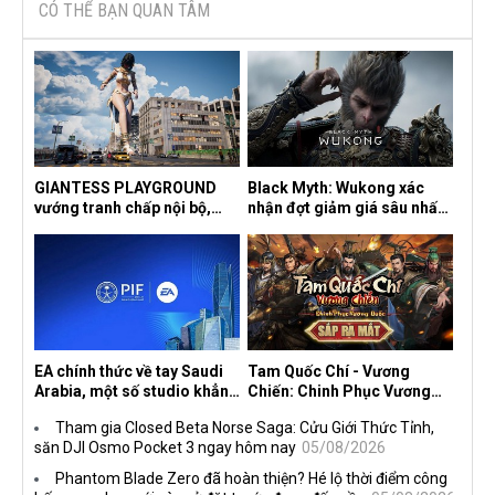
CÓ THỂ BẠN QUAN TÂM
GIANTESS PLAYGROUND
Black Myth: Wukong xác
vướng tranh chấp nội bộ,
nhận đợt giảm giá sâu nhất
nhà phát triển tố đồng sự
từ trước đến nay, ưu đãi 30%
ngầm chiếm đoạt doanh thu
trên mọi nền tảng
EA chính thức về tay Saudi
Tam Quốc Chí - Vương
Arabia, một số studio khẳng
Chiến: Chinh Phục Vương
định vẫn theo đuổi chiến
Quốc mở đăng ký trước tại
Tham gia Closed Beta Norse Saga: Cửu Giới Thức Tỉnh,
lược DEI
sáu thị trường Đông Nam Á
săn DJI Osmo Pocket 3 ngay hôm nay
05/08/2026
Phantom Blade Zero đã hoàn thiện? Hé lộ thời điểm công