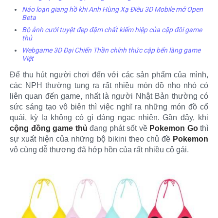
Náo loạn giang hồ khi Anh Hùng Xạ Điêu 3D Mobile mở Open
Beta
Bộ ảnh cưới tuyệt đẹp đậm chất kiếm hiệp của cặp đôi game
thủ
Webgame 3D Đại Chiến Thần chính thức cập bến làng game
Việt
Để thu hút người chơi đến với các sản phẩm của mình,
các NPH thường tung ra rất nhiều món đồ nho nhỏ có
liên quan đến game, nhất là người Nhật Bản thường có
sức sáng tạo vô biên thì việc nghĩ ra những món đồ cổ
quái, kỳ lạ không có gì đáng ngạc nhiên. Gần đây, khi
cộng đồng game thủ
đang phát sốt về
Pokemon Go
thì
sự xuất hiện của những bộ bikini theo chủ đề
Pokemon
vô cùng dễ thương đã hớp hồn của rất nhiều cô gái.