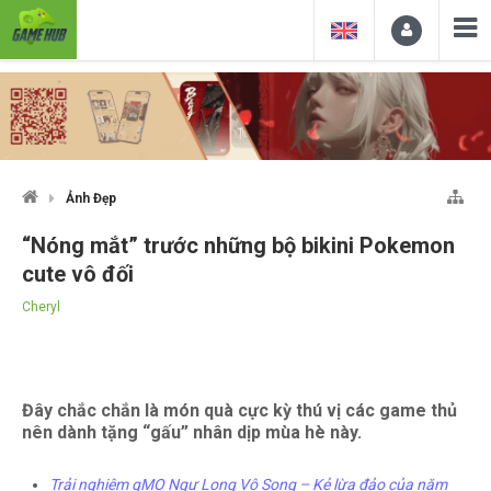
Ảnh Đẹp
“Nóng mắt” trước những bộ bikini Pokemon
cute vô đối
Cheryl
Đây chắc chắn là món quà cực kỳ thú vị các game thủ
nên dành tặng “gấu” nhân dịp mùa hè này.
Trải nghiệm gMO Ngự Long Vô Song – Kẻ lừa đảo của năm