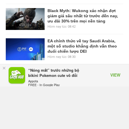
Black Myth: Wukong xác nhận đợt
giảm giá sâu nhất từ trước đến nay,
ưu đãi 30% trên mọi nền tảng
Hôm nay lúc 08:42
EA chính thức về tay Saudi Arabia,
một số studio khẳng định vẫn theo
đuổi chiến lược DEI
Hôm nay lúc 08:30
×
“Nóng mắt” trước những bộ
Tam Quốc Chí - Vương Chiến:
VIEW
bikini Pokemon cute vô đối
Chinh Phục Vương Quốc mở đăng
Appota
ký trước tại sáu thị trường Đông
FREE - In Google Play
Nam Á
Hôm qua, lúc 18:49
Tham gia Closed Beta Norse Saga:
Cửu Giới Thức Tỉnh, săn DJI Osmo
Pocket 3 ngay hôm nay
Hôm qua, lúc 08:55