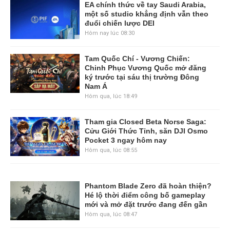
EA chính thức về tay Saudi Arabia,
một số studio khẳng định vẫn theo
đuổi chiến lược DEI
Hôm nay lúc 08:30
Tam Quốc Chí - Vương Chiến:
Chinh Phục Vương Quốc mở đăng
ký trước tại sáu thị trường Đông
Nam Á
Hôm qua, lúc 18:49
Tham gia Closed Beta Norse Saga:
Cửu Giới Thức Tỉnh, săn DJI Osmo
Pocket 3 ngay hôm nay
Hôm qua, lúc 08:55
Phantom Blade Zero đã hoàn thiện?
Hé lộ thời điểm công bố gameplay
mới và mở đặt trước đang đến gần
Hôm qua, lúc 08:47