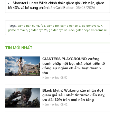
Monster Hunter Wilds chính thức giảm giá vĩnh viễn, giảm
tới 43% và bổ sung phiên bản Gold Edition
05/08/2026
Tags
:
,
,
,
,
,
game bắn súng
fps
game pc
game console
goldeneye 007
,
,
,
game remake
goldeneye 25
goldeneye source
goldeneye 007 remake
TIN MỚI NHẤT
GIANTESS PLAYGROUND vướng
tranh chấp nội bộ, nhà phát triển tố
đồng sự ngầm chiếm đoạt doanh
thu
Hôm nay lúc 08:50
Black Myth: Wukong xác nhận đợt
giảm giá sâu nhất từ trước đến nay,
ưu đãi 30% trên mọi nền tảng
Hôm nay lúc 08:42