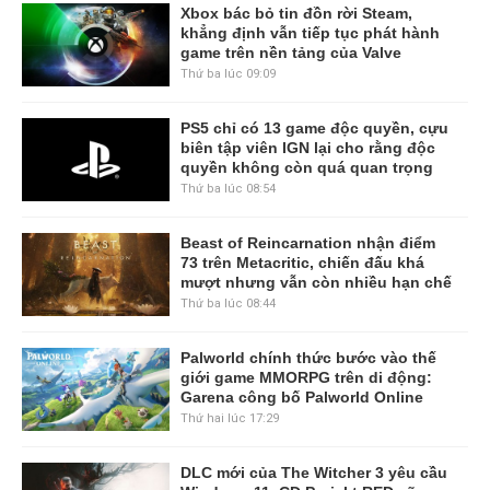
Xbox bác bỏ tin đồn rời Steam,
khẳng định vẫn tiếp tục phát hành
game trên nền tảng của Valve
Thứ ba lúc 09:09
PS5 chỉ có 13 game độc quyền, cựu
biên tập viên IGN lại cho rằng độc
quyền không còn quá quan trọng
Thứ ba lúc 08:54
Beast of Reincarnation nhận điểm
73 trên Metacritic, chiến đấu khá
mượt nhưng vẫn còn nhiều hạn chế
Thứ ba lúc 08:44
Palworld chính thức bước vào thế
giới game MMORPG trên di động:
Garena công bố Palworld Online
Thứ hai lúc 17:29
DLC mới của The Witcher 3 yêu cầu