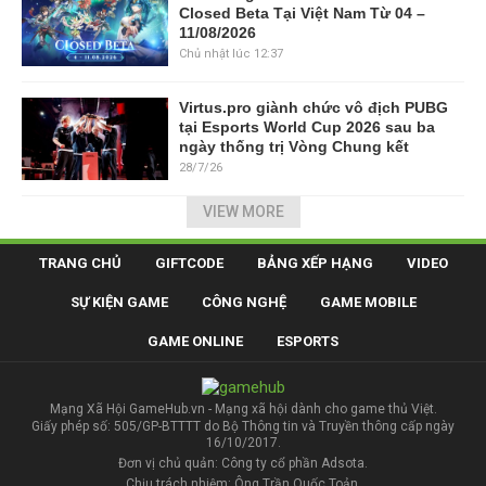
Closed Beta Tại Việt Nam Từ 04 –
11/08/2026
Chủ nhật lúc 12:37
Virtus.pro giành chức vô địch PUBG
tại Esports World Cup 2026 sau ba
ngày thống trị Vòng Chung kết
28/7/26
VIEW MORE
TRANG CHỦ
GIFTCODE
BẢNG XẾP HẠNG
VIDEO
SỰ KIỆN GAME
CÔNG NGHỆ
GAME MOBILE
GAME ONLINE
ESPORTS
Mạng Xã Hội GameHub.vn - Mạng xã hội dành cho game thủ Việt.
Giấy phép số: 505/GP-BTTTT do Bộ Thông tin và Truyền thông cấp ngày
16/10/2017.
Đơn vị chủ quản: Công ty cổ phần Adsota.
Chịu trách nhiệm: Ông Trần Quốc Toản.