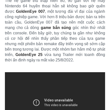
Thế hệ game thủ thập niên 80, 90 gắn với hệ máy
Nintendo 64 huyền thoại hẳn sẽ không bao giờ quên
được
GoldenEye 007
, một tượng đài vĩ đại của ngành
công nghiệp game. Với hơn 8 triệu bản được bán ra trên
toàn cầu, GoldenEye 007 đã tạo nên một cuộc cách
mạng cho cả dòng
game bắn súng
góc nhìn thứ nhất
trên console. Đến bây giờ, tuy chúng ta gần như không
có cơ hội để nhìn thấy phần tiếp theo của tựa game
nhưng một phiên bản remake đầy triển vọng sẽ sớm cập
bến trong tương lai. Được một nhóm fan hâm mộ tự phát
triển,
GoldenEye 25
vừa tung Trailer mới toanh đồng
thời ấn định ngày ra mắt vào 25/8/2022.