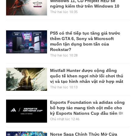
Windows 11, CD Projekt RED sẽ
ngừng kiểm thử trên Windows 10
Thứ hai lúc 10:35
PS5 có thể tiếp tục tăng giá trước
thềm GTA 6, Sony và Microsoft
muốn tận dụng bom tấn của
Rockstar?
Thứ hai lúc 10:28
Mistfall Hunter được cộng đồng
quốc tế khen ngợi nhờ lối chơi thú
vị và tạo hình nhân vật nữ hợp mắt
Thứ hai lúc 10:13
Esports Foundation và adidas công
bố hợp tác mang tính cột mốc cho
kỳ Esports Nations Cup đầu tiên
Chủ nhật lúc 12:46
Norse Saga Chính Thức Mở Cửa