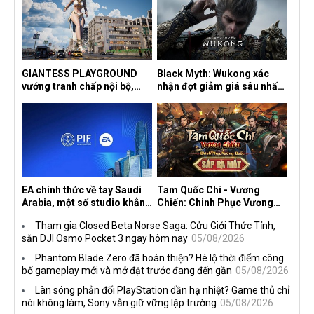
GIANTESS PLAYGROUND
Black Myth: Wukong xác
vướng tranh chấp nội bộ,
nhận đợt giảm giá sâu nhất
nhà phát triển tố đồng sự
từ trước đến nay, ưu đãi 30%
ngầm chiếm đoạt doanh thu
trên mọi nền tảng
EA chính thức về tay Saudi
Tam Quốc Chí - Vương
Arabia, một số studio khẳng
Chiến: Chinh Phục Vương
định vẫn theo đuổi chiến
Quốc mở đăng ký trước tại
Tham gia Closed Beta Norse Saga: Cửu Giới Thức Tỉnh,
lược DEI
sáu thị trường Đông Nam Á
săn DJI Osmo Pocket 3 ngay hôm nay
05/08/2026
Phantom Blade Zero đã hoàn thiện? Hé lộ thời điểm công
bố gameplay mới và mở đặt trước đang đến gần
05/08/2026
Làn sóng phản đối PlayStation dần hạ nhiệt? Game thủ chỉ
nói không làm, Sony vẫn giữ vững lập trường
05/08/2026