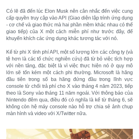
Có lẽ đã đến lúc Elon Musk nên cân nhắc đến việc cung
cấp quyền truy cập vào API (Giao diện lập trình ứng dụng
- cơ chế và giao thức mà hai phần mềm khác nhau có thể
giao tiếp) của X một cách miễn phí như trước đây, để
khuyến khích các ứng dụng khác tương tác với nó.
Kể từ phi X tính phí API, một số lượng lớn các công ty (và
tệ hơn là các tổ chức nghiên cứu) đã từ bỏ việc tích hợp
với nền tảng, đặc biệt là vì việc thực hiện nó ở quy mô
lớn sẽ tốn kém một cách phi thường. Microsoft là hãng
đầu tiên trong số ba hãng đứng đầu trong lĩnh vực
console từ chối trả phí cho X vào tháng 4 năm 2023, tiếp
theo là Sony vào tháng 11 năm ngoái. Với thông báo của
Nintendo đêm qua, điều đó có nghĩa là kể từ tháng 6, sẽ
không còn hệ máy console nào hỗ trợ chia sẻ ảnh chụp
màn hình và video với X/Twitter nữa.