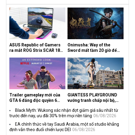
ASUS Republic of Gamers
Onimusha: Way of the
ra mắt ROG Strix SCAR 18
Sword mất tầm 20 giờ để
2026 tại Việt Nam
hoàn thành, hai mức độ khó
dành cho newbie và lão làng
Trailer gameplay mới của
GIANTESS PLAYGROUND
GTA 6 đăng độc quyền 6
vướng tranh chấp nội bộ,
tiếng trên Netflix, Rockstar
nhà phát triển tố đồng sự
Black Myth: Wukong xác nhận đợt giảm giá sâu nhất từ
đang quá tham?
ngầm chiếm đoạt doanh thu
trước đến nay, ưu đãi 30% trên mọi nền tảng
06/08/2026
EA chính thức về tay Saudi Arabia, một số studio khẳng
định vẫn theo đuổi chiến lược DEI
06/08/2026