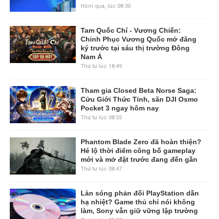
Hôm qua, lúc 08:30
Tam Quốc Chí - Vương Chiến:
Chinh Phục Vương Quốc mở đăng
ký trước tại sáu thị trường Đông
Nam Á
Thứ tư lúc 18:49
Tham gia Closed Beta Norse Saga:
Cửu Giới Thức Tỉnh, săn DJI Osmo
Pocket 3 ngay hôm nay
Thứ tư lúc 08:55
Phantom Blade Zero đã hoàn thiện?
Hé lộ thời điểm công bố gameplay
mới và mở đặt trước đang đến gần
Thứ tư lúc 08:47
Làn sóng phản đối PlayStation dần
hạ nhiệt? Game thủ chỉ nói không
làm, Sony vẫn giữ vững lập trường