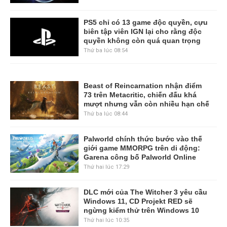
PS5 chỉ có 13 game độc quyền, cựu
biên tập viên IGN lại cho rằng độc
quyền không còn quá quan trọng
Thứ ba lúc 08:54
Beast of Reincarnation nhận điểm
73 trên Metacritic, chiến đấu khá
mượt nhưng vẫn còn nhiều hạn chế
Thứ ba lúc 08:44
Palworld chính thức bước vào thế
giới game MMORPG trên di động:
Garena công bố Palworld Online
Thứ hai lúc 17:29
DLC mới của The Witcher 3 yêu cầu
Windows 11, CD Projekt RED sẽ
ngừng kiểm thử trên Windows 10
Thứ hai lúc 10:35