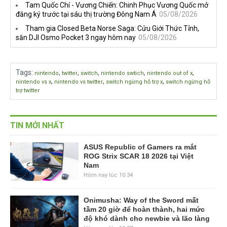
Tam Quốc Chí - Vương Chiến: Chinh Phục Vương Quốc mở
đăng ký trước tại sáu thị trường Đông Nam Á
05/08/2026
Tham gia Closed Beta Norse Saga: Cửu Giới Thức Tỉnh,
săn DJI Osmo Pocket 3 ngay hôm nay
05/08/2026
Tags
:
,
,
,
,
,
nintendo
twitter
switch
nintendo swtich
nintendo out of x
,
,
,
nintendo vs x
nintendo vs twitter
switch ngừng hỗ trợ x
switch ngừng hỗ
trợ twitter
TIN MỚI NHẤT
ASUS Republic of Gamers ra mắt
ROG Strix SCAR 18 2026 tại Việt
Nam
Hôm nay lúc 10:34
Onimusha: Way of the Sword mất
tầm 20 giờ để hoàn thành, hai mức
độ khó dành cho newbie và lão làng