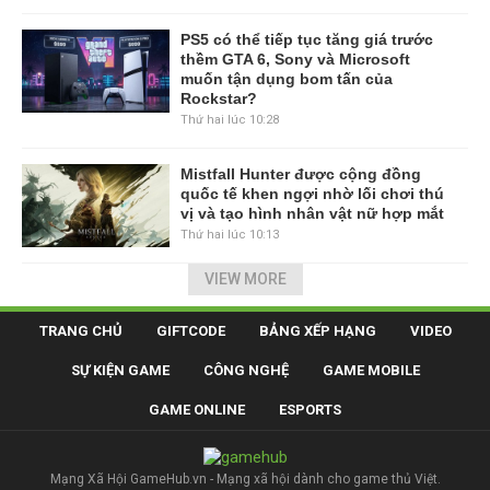
PS5 có thể tiếp tục tăng giá trước
thềm GTA 6, Sony và Microsoft
muốn tận dụng bom tấn của
Rockstar?
Thứ hai lúc 10:28
Mistfall Hunter được cộng đồng
quốc tế khen ngợi nhờ lối chơi thú
vị và tạo hình nhân vật nữ hợp mắt
Thứ hai lúc 10:13
VIEW MORE
TRANG CHỦ
GIFTCODE
BẢNG XẾP HẠNG
VIDEO
SỰ KIỆN GAME
CÔNG NGHỆ
GAME MOBILE
GAME ONLINE
ESPORTS
Mạng Xã Hội GameHub.vn - Mạng xã hội dành cho game thủ Việt.