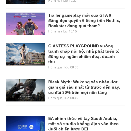
Hôm nay lúc 10:27
Trailer gameplay mới của GTA 6
đăng độc quyền 6 tiếng trên Netflix,
Rockstar đang quá tham?
Hôm nay lúc 10:15
GIANTESS PLAYGROUND vướng
tranh chấp nội bộ, nhà phát triển tố
đồng sự ngầm chiếm đoạt doanh
thu
Hôm qua, lúc 08:50
Black Myth: Wukong xác nhận đợt
giảm giá sâu nhất từ trước đến nay,
ưu đãi 30% trên mọi nền tảng
Hôm qua, lúc 08:42
EA chính thức về tay Saudi Arabia,
một số studio khẳng định vẫn theo
đuổi chiến lược DEI