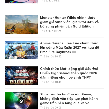
Thứ tư lúc 08:37
Monster Hunter Wilds chính thức
giảm giá vĩnh viễn, giảm tới 43% và
bổ sung phiên bản Gold Edition
Thứ tư lúc 08:29
Anime Garena Free Fire chính thức
lên sóng Mùa Xuân 2027 với tựa đề
Free Fire Daybreak
Thứ ba lúc 18:52
Chính thức khởi động giải đấu Đại
Chiến HighSchool toàn quốc 2026
dành riêng cho học sinh THPT
Thứ ba lúc 18:46
Xbox bác bỏ tin đồn rời Steam,
khẳng định vẫn tiếp tục phát hành
game trên nền tảng của Valve
Thứ ba lúc 09:09