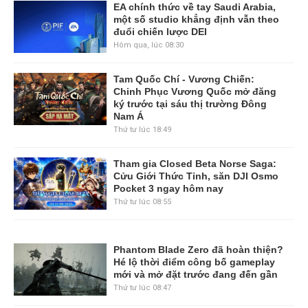
EA chính thức về tay Saudi Arabia,
một số studio khẳng định vẫn theo
đuổi chiến lược DEI
Hôm qua, lúc 08:30
Tam Quốc Chí - Vương Chiến:
Chinh Phục Vương Quốc mở đăng
ký trước tại sáu thị trường Đông
Nam Á
Thứ tư lúc 18:49
Tham gia Closed Beta Norse Saga:
Cửu Giới Thức Tỉnh, săn DJI Osmo
Pocket 3 ngay hôm nay
Thứ tư lúc 08:55
Phantom Blade Zero đã hoàn thiện?
Hé lộ thời điểm công bố gameplay
mới và mở đặt trước đang đến gần
Thứ tư lúc 08:47