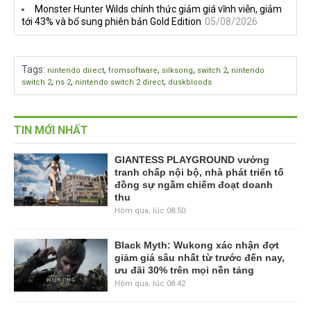
Monster Hunter Wilds chính thức giảm giá vĩnh viễn, giảm
tới 43% và bổ sung phiên bản Gold Edition
05/08/2026
Tags
:
,
,
,
,
nintendo direct
fromsoftware
silksong
switch 2
nintendo
,
,
,
switch 2
ns 2
nintendo switch 2 direct
duskbloods
TIN MỚI NHẤT
GIANTESS PLAYGROUND vướng
tranh chấp nội bộ, nhà phát triển tố
đồng sự ngầm chiếm đoạt doanh
thu
Hôm qua, lúc 08:50
Black Myth: Wukong xác nhận đợt
giảm giá sâu nhất từ trước đến nay,
ưu đãi 30% trên mọi nền tảng
Hôm qua, lúc 08:42