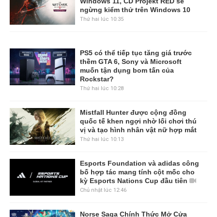
Windows 11, CD Projekt RED sẽ
ngừng kiểm thử trên Windows 10
Thứ hai lúc 10:35
PS5 có thể tiếp tục tăng giá trước
thềm GTA 6, Sony và Microsoft
muốn tận dụng bom tấn của
Rockstar?
Thứ hai lúc 10:28
Mistfall Hunter được cộng đồng
quốc tế khen ngợi nhờ lối chơi thú
vị và tạo hình nhân vật nữ hợp mắt
Thứ hai lúc 10:13
Esports Foundation và adidas công
bố hợp tác mang tính cột mốc cho
kỳ Esports Nations Cup đầu tiên
Chủ nhật lúc 12:46
Norse Saga Chính Thức Mở Cửa