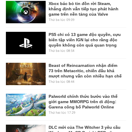
Xbox bác bỏ tin đồn rời Steam,
khẳng định vẫn tiếp tục phát hành
game trên nền tảng của Valve
Thứ ba lúc 09:09
PS5 chỉ có 13 game độc quyền, cựu
biên tập viên IGN lại cho rằng độc
quyền không còn quá quan trọng
Thứ ba lúc 08:54
Beast of Reincarnation nhận điểm
73 trên Metacritic, chiến đấu khá
mượt nhưng vẫn còn nhiều hạn chế
Thứ ba lúc 08:44
Palworld chính thức bước vào thế
giới game MMORPG trên di động:
Garena công bố Palworld Online
Thứ hai lúc 17:29
DLC mới của The Witcher 3 yêu cầu