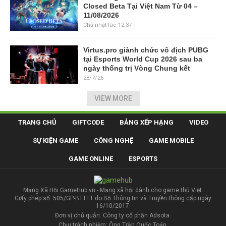
Closed Beta Tại Việt Nam Từ 04 –
11/08/2026
Chủ nhật lúc 12:37
Virtus.pro giành chức vô địch PUBG
tại Esports World Cup 2026 sau ba
ngày thống trị Vòng Chung kết
28/7/26
VIEW MORE
TRANG CHỦ
GIFTCODE
BẢNG XẾP HẠNG
VIDEO
SỰ KIỆN GAME
CÔNG NGHỆ
GAME MOBILE
GAME ONLINE
ESPORTS
Mạng Xã Hội GameHub.vn - Mạng xã hội dành cho game thủ Việt.
Giấy phép số: 505/GP-BTTTT do Bộ Thông tin và Truyền thông cấp ngày
16/10/2017.
Đơn vị chủ quản: Công ty cổ phần Adsota.
Chịu trách nhiệm: Ông Trần Quốc Toản.