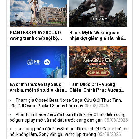
GIANTESS PLAYGROUND
Black Myth: Wukong xác
vướng tranh chấp nội bộ,
nhận đợt giảm giá sâu nhất
nhà phát triển tố đồng sự
từ trước đến nay, ưu đãi 30%
ngầm chiếm đoạt doanh thu
trên mọi nền tảng
EA chính thức về tay Saudi
Tam Quốc Chí - Vương
Arabia, một số studio khẳng
Chiến: Chinh Phục Vương
định vẫn theo đuổi chiến
Quốc mở đăng ký trước tại
Tham gia Closed Beta Norse Saga: Cửu Giới Thức Tỉnh,
lược DEI
sáu thị trường Đông Nam Á
săn DJI Osmo Pocket 3 ngay hôm nay
05/08/2026
Phantom Blade Zero đã hoàn thiện? Hé lộ thời điểm công
bố gameplay mới và mở đặt trước đang đến gần
05/08/2026
Làn sóng phản đối PlayStation dần hạ nhiệt? Game thủ chỉ
nói không làm, Sony vẫn giữ vững lập trường
05/08/2026