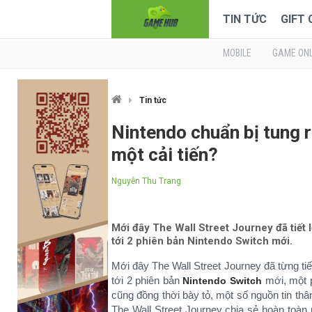
TIN TỨC
GIFT
MOBILE
GAME ONL
Tin tức
Nintendo chuẩn bị tung r
một cải tiến?
Nguyễn Thu Trang
Mới đây The Wall Street Journey đã tiết 
tới 2 phiên bản Nintendo Switch mới.
Mới đây The Wall Street Journey đã từng ti
tới 2 phiên bản
mới, một p
Nintendo Switch
cũng đồng thời bày tỏ, một số nguồn tin thâ
The Wall Street Journey chia sẻ hoàn toà