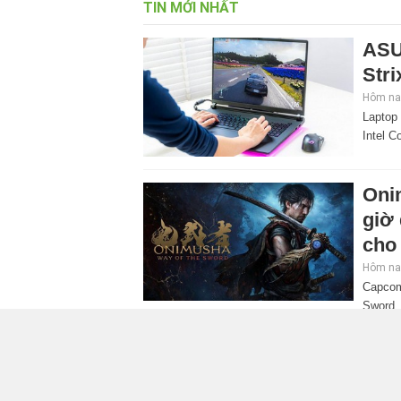
TIN MỚI NHẤT
ASU
Stri
Hôm nay
Laptop
Intel C
Oni
giờ
cho 
Hôm nay
Capcom
Sword. 
mở rộng đáng kể so với các phần trước, đồng thờ
Tra
quyề