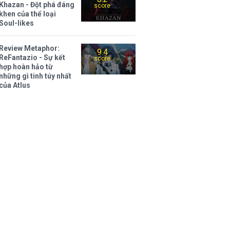
Khazan - Đột phá đáng
score
khen của thể loại
Soul-likes
Review Metaphor:
9.4
ReFantazio - Sự kết
score
hợp hoàn hảo từ
những gì tinh túy nhất
của Atlus