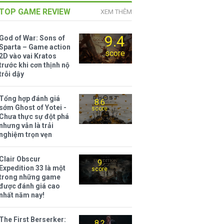
TOP GAME REVIEW
XEM THÊM
9.4
God of War: Sons of
Sparta – Game action
score
2D vào vai Kratos
trước khi cơn thịnh nộ
trỗi dậy
Tổng hợp đánh giá
8.6
sớm Ghost of Yotei -
score
Chưa thực sự đột phá
nhưng vẫn là trải
nghiệm trọn vẹn
Clair Obscur
9
Expedition 33 là một
score
trong những game
được đánh giá cao
nhất năm nay!
The First Berserker:
8.2