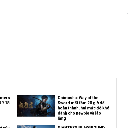
amers
Onimusha: Way of the
AR 18
Sword mất tầm 20 giờ để
hoàn thành, hai mức độ khó
dành cho newbie và lão
làng
i của
GIANTESS PLAYGROUND