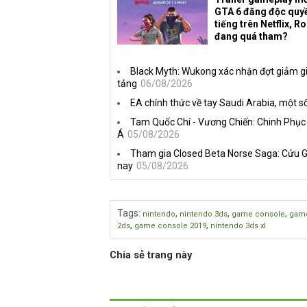
GTA 6 đăng độc quy
tiếng trên Netflix, R
đang quá tham?
Black Myth: Wukong xác nhận đợt giảm gi
tảng
06/08/2026
EA chính thức về tay Saudi Arabia, một số
Tam Quốc Chí - Vương Chiến: Chinh Phục
Á
05/08/2026
Tham gia Closed Beta Norse Saga: Cửu G
nay
05/08/2026
Tags
:
,
,
,
nintendo
nintendo 3ds
game console
game
,
,
2ds
game console 2019
nintendo 3ds xl
Chia sẻ trang này