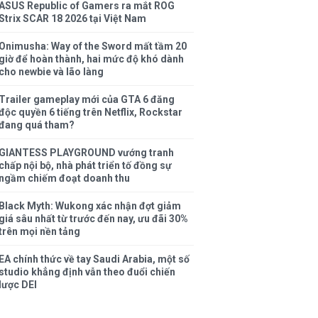
ASUS Republic of Gamers ra mắt ROG
Strix SCAR 18 2026 tại Việt Nam
Onimusha: Way of the Sword mất tầm 20
giờ để hoàn thành, hai mức độ khó dành
cho newbie và lão làng
Trailer gameplay mới của GTA 6 đăng
độc quyền 6 tiếng trên Netflix, Rockstar
đang quá tham?
GIANTESS PLAYGROUND vướng tranh
chấp nội bộ, nhà phát triển tố đồng sự
ngầm chiếm đoạt doanh thu
Black Myth: Wukong xác nhận đợt giảm
giá sâu nhất từ trước đến nay, ưu đãi 30%
trên mọi nền tảng
EA chính thức về tay Saudi Arabia, một số
studio khẳng định vẫn theo đuổi chiến
lược DEI