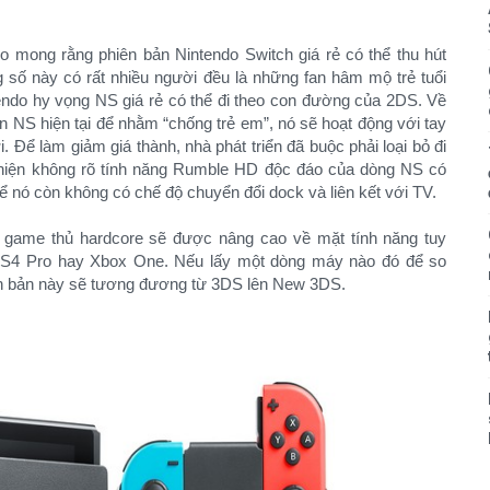
do mong rằng phiên bản Nintendo Switch giá rẻ có thể thu hút
 số này có rất nhiều người đều là những fan hâm mộ trẻ tuổi
tendo hy vọng NS giá rẻ có thể đi theo con đường của 2DS. Về
n NS hiện tại để nhằm “chống trẻ em”, nó sẽ hoạt động với tay
 Để làm giảm giá thành, nhà phát triển đã buộc phải loại bỏ đi
hiện không rõ tính năng Rumble HD độc đáo của dòng NS có
ể nó còn không có chế độ chuyển đổi dock và liên kết với TV.
c game thủ hardcore sẽ được nâng cao về mặt tính năng tuy
S4 Pro hay Xbox One. Nếu lấy một dòng máy nào đó để so
ên bản này sẽ tương đương từ 3DS lên New 3DS.​