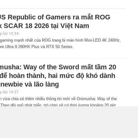
S Republic of Gamers ra mắt ROG
x SCAR 18 2026 tại Việt Nam
 lúc 10:34
 gaming mạnh nhất của ROG trang bị màn hình Mini-LED 4K 240Hz,
ore Ultra 9 290HX Plus và RTX 50 Series.
musha: Way of the Sword mất tầm 20
 để hoàn thành, hai mức độ khó dành
newbie và lão làng
 lúc 10:27
 vừa chia sẻ thêm nhiều thông tin mới về Onimusha: Way of the
Theo đội ngũ phát triển, trò chơi sẽ có thời lượng khoảng 20 giờ,
i bổ sung nhiều cơ chế hỗ trợ giúp người mới dễ tiếp cận hơn.
iler gameplay mới của GTA 6 đăng độc
n 6 tiếng trên Netflix, Rockstar đang