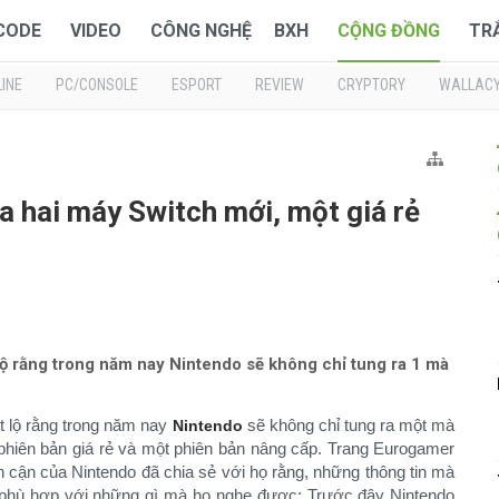
 CODE
VIDEO
CÔNG NGHỆ
BXH
CỘNG ĐỒNG
TR
INE
PC/CONSOLE
ESPORT
REVIEW
CRYPTORY
WALLAC
a hai máy Switch mới, một giá rẻ
lộ rằng trong năm nay Nintendo sẽ không chỉ tung ra 1 mà
ết lộ rằng trong năm nay
sẽ không chỉ tung ra một mà
Nintendo
hiên bản giá rẻ và một phiên bản nâng cấp. Trang Eurogamer
n cận của Nintendo đã chia sẻ với họ rằng, những thông tin mà
n phù hợp với những gì mà họ nghe được: Trước đây Nintendo