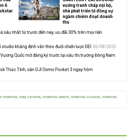
ền 6
vướng tranh chấp nội bộ,
ockstar
nhà phát triển tố đồng sự
ngầm chiếm đoạt doanh
thu
á sâu nhất từ trước đến nay, ưu đãi 30% trên mọi nền
 studio khẳng định vẫn theo đuổi chiến lược DEI
06/08/2026
 Vương Quốc mở đăng ký trước tại sáu thị trường Đông Nam
iới Thức Tỉnh, săn DJI Osmo Pocket 3 ngay hôm
,
,
,
,
 nintendo
máy console
nintendo switch
nintendo console
nintendo