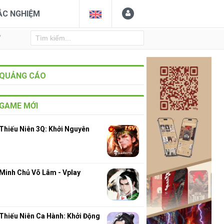
ẮC NGHIỆM
Y
QUẢNG CÁO
GAME MỚI
Thiếu Niên 3Q: Khởi Nguyên
Minh Chủ Võ Lâm - Vplay
Thiếu Niên Ca Hành: Khởi Động