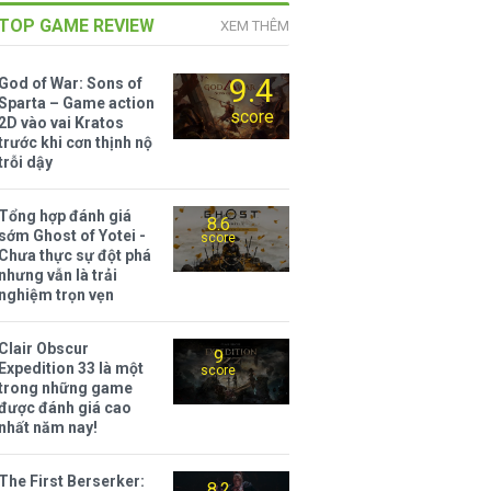
TOP GAME REVIEW
XEM THÊM
9.4
God of War: Sons of
Sparta – Game action
score
2D vào vai Kratos
trước khi cơn thịnh nộ
trỗi dậy
Tổng hợp đánh giá
8.6
sớm Ghost of Yotei -
score
Chưa thực sự đột phá
nhưng vẫn là trải
nghiệm trọn vẹn
Clair Obscur
9
Expedition 33 là một
score
trong những game
được đánh giá cao
nhất năm nay!
The First Berserker:
8.2