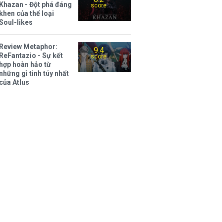
Khazan - Đột phá đáng
score
khen của thể loại
Soul-likes
Review Metaphor:
9.4
ReFantazio - Sự kết
score
hợp hoàn hảo từ
những gì tinh túy nhất
của Atlus