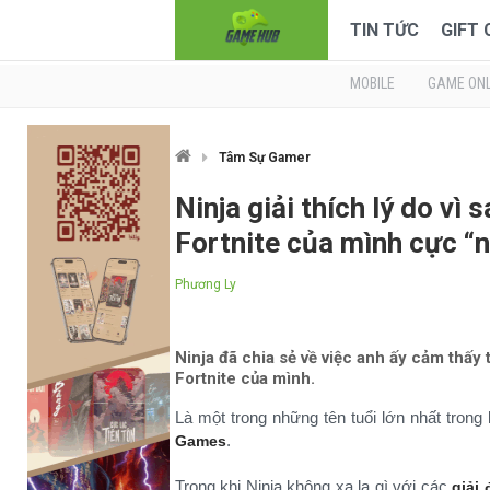
TIN TỨC
GIFT
MOBILE
GAME ONL
Tâm Sự Gamer
Ninja giải thích lý do vì 
Fortnite của mình cực “
Phương Ly
Ninja đã chia sẻ về việc anh ấy cảm thấy
Fortnite của mình.
Là một trong những tên tuổi lớn nhất trong
.
Games
Trong khi Ninja không xa lạ gì với các
giải 