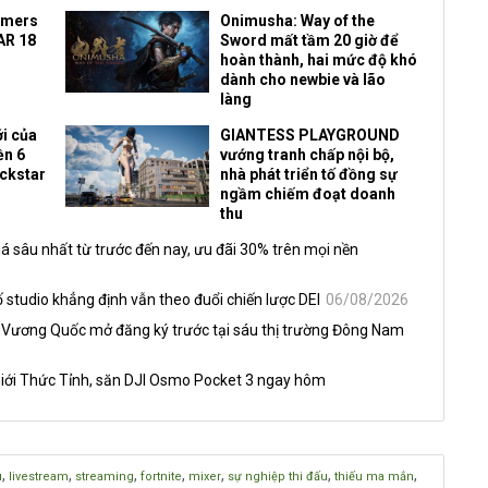
amers
Onimusha: Way of the
AR 18
Sword mất tầm 20 giờ để
hoàn thành, hai mức độ khó
dành cho newbie và lão
làng
i của
GIANTESS PLAYGROUND
ền 6
vướng tranh chấp nội bộ,
ockstar
nhà phát triển tố đồng sự
ngầm chiếm đoạt doanh
thu
á sâu nhất từ trước đến nay, ưu đãi 30% trên mọi nền
 studio khẳng định vẫn theo đuổi chiến lược DEI
06/08/2026
 Vương Quốc mở đăng ký trước tại sáu thị trường Đông Nam
iới Thức Tỉnh, săn DJI Osmo Pocket 3 ngay hôm
,
,
,
,
,
,
,
u
livestream
streaming
fortnite
mixer
sự nghiệp thi đấu
thiếu ma mắn