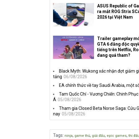
ASUS Republic of G
ra mắt ROG Strix SC
2026 tại Việt Nam
Trailer gameplay mớ
GTA 6 đăng độc quy
tiếng trên Netflix, R
đang quá tham?
Black Myth: Wukong xác nhận đợt giảm gi
tảng
06/08/2026
EA chính thức về tay Saudi Arabia, một số
Tam Quốc Chí - Vương Chiến: Chinh Phục
Á
05/08/2026
Tham gia Closed Beta Norse Saga: Cửu G
nay
05/08/2026
Tags
:
,
,
,
,
ninja
game thủ
giải đấu
epic games
thi đấ