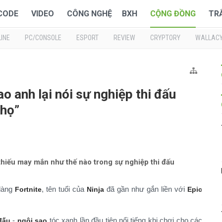
 CODE
VIDEO
CÔNG NGHỆ
BXH
CỘNG ĐỒNG
TR
INE
PC/CONSOLE
ESPORT
REVIEW
CRYPTORY
WALLAC
sao anh lại nói sự nghiệp thi đấu
nhọ”
 thiếu may mắn như thế nào trong sự nghiệp thi đấu
 làng
, tên tuổi của
đã gần như gắn liền với
Fortnite
Ninja
Epic
-
tóc xanh lần đầu tiên nổi tiếng khi chơi cho các
đấu
ngôi sao