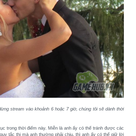
i dừng stream vào khoảnh 6 hoặc 7 giờ, chúng tôi sẽ dành thời
 tục trong thời điểm này. Miễn là anh ấy có thể tránh được các
y tắc thi mà anh thường phải chịu, thì anh ấy có thể giữ lời