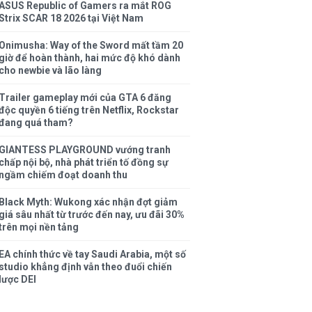
ASUS Republic of Gamers ra mắt ROG
Strix SCAR 18 2026 tại Việt Nam
Onimusha: Way of the Sword mất tầm 20
giờ để hoàn thành, hai mức độ khó dành
cho newbie và lão làng
Trailer gameplay mới của GTA 6 đăng
độc quyền 6 tiếng trên Netflix, Rockstar
đang quá tham?
GIANTESS PLAYGROUND vướng tranh
chấp nội bộ, nhà phát triển tố đồng sự
ngầm chiếm đoạt doanh thu
Black Myth: Wukong xác nhận đợt giảm
giá sâu nhất từ trước đến nay, ưu đãi 30%
trên mọi nền tảng
EA chính thức về tay Saudi Arabia, một số
studio khẳng định vẫn theo đuổi chiến
lược DEI