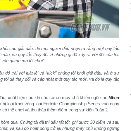
 khỏi các giải đấu, để mọi người đều nhận ra rằng một quy tắc
 nào, và quy tắc thay đổi vì những gì đã xảy ra với đội của tôi.
ỗi ván game mà tôi chơi”.
u đó trái với luật lệ’ và “kick” chúng tôi khỏi giải đấu, và ở sự
g tôi đã thay đổi và cập nhật một quy tắc mới’, và đó là quy tắc
đấu, xuất hiện sau khi các sự cố máy chủ khiến ngôi sao
Mixer
bị loại khỏi vòng loại Fortnite Championship Series vào ngày
 có thể chơi và thu thập thêm điểm trong sự kiện Tuần 2.
hôm qua. Chúng tôi đã thi đấu rất tốt, ghi được 30 điểm và sau
phút, và sau đó hoạt động trở lại nhưng máy chủ không ngừng