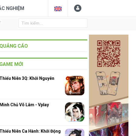
ẮC NGHIỆM
Y
QUẢNG CÁO
GAME MỚI
Thiếu Niên 3Q: Khởi Nguyên
Minh Chủ Võ Lâm - Vplay
Thiếu Niên Ca Hành: Khởi Động