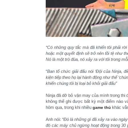
“Có những quy tắc mà đã khiến tôi phải rời
hoặc một quyết định sẽ trở nên tồi tệ như thế
Nó là một trò đùa, nó xảy ra với tôi trong m
“
Ban tổ chức giải đấu nói ‘Đội của Ninja, điề
kiện tiếp theo họ lại hành động như thể ‘chún
khiến chúng tôi bị loại bỏ khỏi giải đấu”
Ninja đã dỡ bỏ vận may của mình trong thi 
không thể ghi được bất kỳ một điểm nào và 
hôm qua, trong khi nhiều
khác vẫn
game thủ
Anh nói:
“Đó là những gì đã xảy ra vào ngày 
đó các máy chủ ngừng hoạt động trong 30 