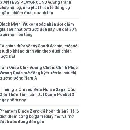
GIANTESS PLAYGROUND vướng tranh
chấp nội bộ, nhà phát triển tố đồng sự
ngầm chiếm đoạt doanh thu
Black Myth: Wukong xác nhận đợt giảm
giá sâu nhất từ trước đến nay, ưu đãi 30%
trên mọi nền tảng
EA chính thức về tay Saudi Arabia, một số
studio khẳng định vẫn theo đuổi chiến
lược DEI
Tam Quốc Chí - Vương Chiến: Chinh Phục
Vương Quốc mở đăng ký trước tại sáu thị
trường Đông Nam Á
Tham gia Closed Beta Norse Saga: Cửu
Giới Thức Tỉnh, săn DJI Osmo Pocket 3
ngay hôm nay
Phantom Blade Zero đã hoàn thiện? Hé lộ
thời điểm công bố gameplay mới và mở
đặt trước đang đến gần