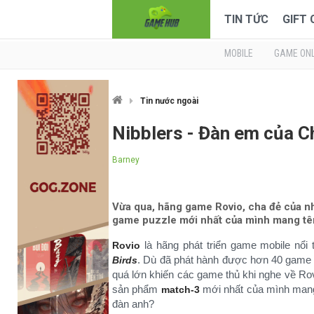
TIN TỨC
GIFT
MOBILE
GAME ONL
Tin nước ngoài
Nibblers - Đàn em của C
Barney
Vừa qua, hãng game Rovio, cha đẻ của nh
game puzzle mới nhất của mình mang tên
là hãng phát triển game mobile nổi
Rovio
. Dù đã phát hành được hơn 40 game 
Birds
quá lớn khiến các game thủ khi nghe về Rovi
sản phẩm
mới nhất của mình man
match-3
đàn anh?