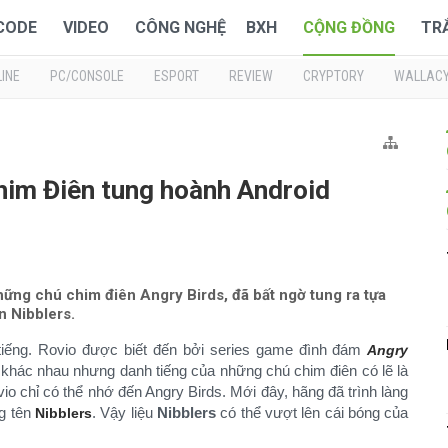
 CODE
VIDEO
CÔNG NGHỆ
BXH
CỘNG ĐỒNG
TR
INE
PC/CONSOLE
ESPORT
REVIEW
CRYPTORY
WALLAC
him Điên tung hoành Android
ững chú chim điên Angry Birds, đã bất ngờ tung ra tựa
 Nibblers.
 tiếng. Rovio được biết đến bởi series game đình đám
Angry
khác nhau nhưng danh tiếng của những chú chim điên có lẽ là
o chỉ có thể nhớ đến Angry Birds. Mới đây, hãng đã trình làng
g tên
. Vậy liệu
Nibblers
có thể vượt lên cái bóng của
Nibblers