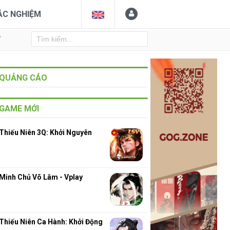
ẮC NGHIỆM
Y
QUẢNG CÁO
GAME MỚI
Thiếu Niên 3Q: Khởi Nguyên
Minh Chủ Võ Lâm - Vplay
Thiếu Niên Ca Hành: Khởi Động