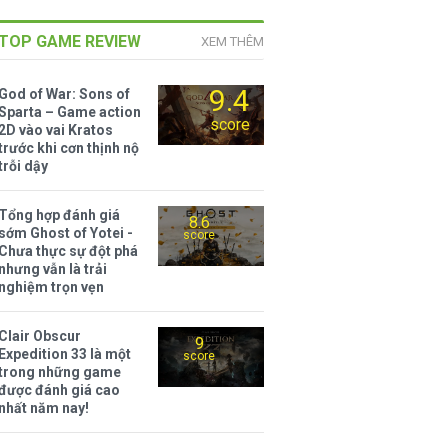
TOP GAME REVIEW
XEM THÊM
9.4
God of War: Sons of
Sparta – Game action
score
2D vào vai Kratos
trước khi cơn thịnh nộ
trỗi dậy
Tổng hợp đánh giá
8.6
sớm Ghost of Yotei -
score
Chưa thực sự đột phá
nhưng vẫn là trải
nghiệm trọn vẹn
Clair Obscur
9
Expedition 33 là một
score
trong những game
được đánh giá cao
nhất năm nay!