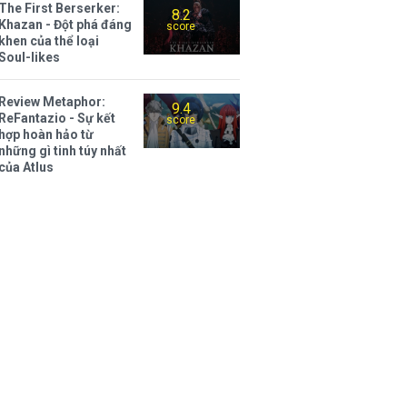
The First Berserker:
8.2
Khazan - Đột phá đáng
score
khen của thể loại
Soul-likes
Review Metaphor:
9.4
ReFantazio - Sự kết
score
hợp hoàn hảo từ
những gì tinh túy nhất
của Atlus