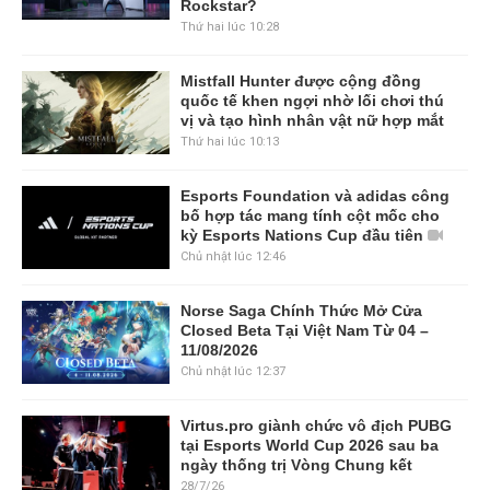
Rockstar?
Thứ hai lúc 10:28
Mistfall Hunter được cộng đồng
quốc tế khen ngợi nhờ lối chơi thú
vị và tạo hình nhân vật nữ hợp mắt
Thứ hai lúc 10:13
Esports Foundation và adidas công
bố hợp tác mang tính cột mốc cho
kỳ Esports Nations Cup đầu tiên
Chủ nhật lúc 12:46
Norse Saga Chính Thức Mở Cửa
Closed Beta Tại Việt Nam Từ 04 –
11/08/2026
Chủ nhật lúc 12:37
Virtus.pro giành chức vô địch PUBG
tại Esports World Cup 2026 sau ba
ngày thống trị Vòng Chung kết
28/7/26