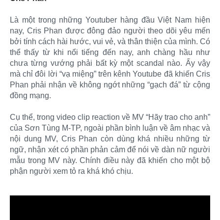
Là một trong những Youtuber hàng đầu Việt Nam hiện
nay, Cris Phan được đông đảo người theo dõi yêu mến
bởi tính cách hài hước, vui vẻ, và thân thiện của mình. Có
thể thấy từ khi nổi tiếng đến nay, anh chàng hầu như
chưa từng vướng phải bất kỳ một scandal nào. Ấy vậy
mà chỉ đôi lời “vạ miệng” trên kênh Youtube đã khiến Cris
Phan phải nhận về không ngớt những “gạch đá” từ cộng
đồng mạng.
Cụ thể, trong video clip reaction về MV “Hãy trao cho anh”
của Sơn Tùng M-TP, ngoài phần bình luận về âm nhạc và
nội dung MV, Cris Phan còn dùng khá nhiều những từ
ngữ, nhận xét có phần phản cảm để nói về dàn nữ người
mẫu trong MV này. Chính điều này đã khiến cho một bộ
phận người xem tỏ ra khá khó chịu.