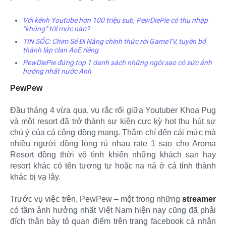
Với kênh Youtube hơn 100 triệu sub, PewDiePie có thu nhập
“khủng” tới mức nào?
TIN SỐC: Chim Sẻ Đi Nắng chính thức rời GameTV, tuyên bố
thành lập clan AoE riêng
PewDiePie đứng top 1 danh sách những ngôi sao có sức ảnh
hướng nhất nước Anh
PewPew
Đầu tháng 4 vừa qua, vụ rắc rối giữa Youtuber Khoa Pug
và một resort đã trở thành sự kiện cực kỳ hot thu hút sự
chú ý của cả cộng đồng mạng. Thậm chí đến cái mức mà
nhiều người đồng lòng rủ nhau rate 1 sao cho Aroma
Resort đồng thời vô tình khiến những khách sạn hay
resort khác có tên tương tự hoặc na ná ở cá tỉnh thành
khác bị vạ lây.
Trước vụ việc trên, PewPew – một trong những
streamer
có tầm ảnh hưởng nhất Việt Nam hiện nay cũng đã phải
đích thân bày tỏ quan điểm trên trang facebook cá nhân