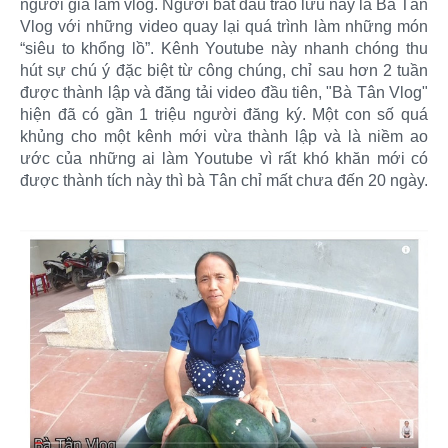
người già làm vlog. Người bắt đầu trào lưu này là Bà Tân
Vlog với những video quay lại quá trình làm những món
“siêu to khổng lồ”. Kênh Youtube này nhanh chóng thu
hút sự chú ý đặc biệt từ công chúng, chỉ sau hơn 2 tuần
được thành lập và đăng tải video đầu tiên, "Bà Tân Vlog"
hiện đã có gần 1 triệu người đăng ký. Một con số quá
khủng cho một kênh mới vừa thành lập và là niềm ao
ước của những ai làm Youtube vì rất khó khăn mới có
được thành tích này thì bà Tân chỉ mất chưa đến 20 ngày.