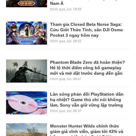
Nam Á
Hôm qua, lúc 18:49
Tham gia Closed Beta Norse Saga:
Cửu Giới Thức Tỉnh, săn DJI Osmo
Pocket 3 ngay hôm nay
Hôm qua, lúc 08:55
Phantom Blade Zero đã hoàn thiện?
Hé lộ thời điểm công bố gameplay
mới và mở đặt trước đang đến gần
Hôm qua, lúc 08:47
Làn sóng phản đối PlayStation dần
hạ nhiệt? Game thủ chỉ nói không
làm, Sony vẫn giữ vững lập trường
Hôm qua, lúc 08:37
Monster Hunter Wilds chính thức
giảm giá vĩnh viễn, giảm tới 43% và