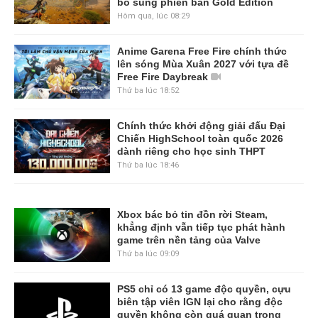
bổ sung phiên bản Gold Edition
Hôm qua, lúc 08:29
Anime Garena Free Fire chính thức
lên sóng Mùa Xuân 2027 với tựa đề
Free Fire Daybreak
Thứ ba lúc 18:52
Chính thức khởi động giải đấu Đại
Chiến HighSchool toàn quốc 2026
dành riêng cho học sinh THPT
Thứ ba lúc 18:46
Xbox bác bỏ tin đồn rời Steam,
khẳng định vẫn tiếp tục phát hành
game trên nền tảng của Valve
Thứ ba lúc 09:09
PS5 chỉ có 13 game độc quyền, cựu
biên tập viên IGN lại cho rằng độc
quyền không còn quá quan trọng