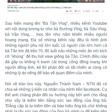
Sau hiện mang tên “Bà Tân Vlog”, nhiều kênh Youtube
với nội dung tương tự như bà Đường Vlog, bà Sáu Vlog,
bà Vân Vlog,… mọc lên như nấm khiến nhiều người
hoang mang. Đa số những kênh này đều là hình ảnh
những người phụ nữ lớn tuổi, có người còn lớn hơn cả
bà Tân khi đã trên 70, 80 tuổi nấu những món ăn với kích
cỡ "khủng" để thu hút view giống bà Tân. Chính điều này
đã gây ra không ít tranh cãi trong cộng đồng mạng khi
người đồng tình, kẻ thì phản đối và tất nhiên ai cũng có
những lý do riêng để bảo vệ quan điểm của mình.
Nói về trào lưu này, Nguyễn Thành Nam – NTN đã có
chia sẻ những ý kiến cá nhân của mình trên facebook. Cụ
thể anh chàng phản đối xu hướng này bởi anh cho rằng
như vậy là kiếm tiền bằng sức lao động của ông bà:
“Đẳng cấp là tự kiếm tiền và báo hiếu ông bà chứ không
phải là lấy sức lao động của ông bà mình ra để kiếm tiền