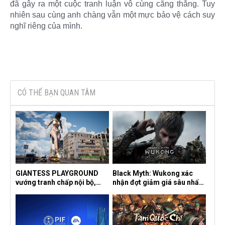
đã gây ra một cuộc tranh luận vô cùng căng thẳng. Tuy
nhiên sau cùng anh chàng vẫn một mực bảo vệ cách suy
nghĩ riêng của mình.​
CÓ THỂ BẠN QUAN TÂM
GIANTESS PLAYGROUND
Black Myth: Wukong xác
vướng tranh chấp nội bộ,
nhận đợt giảm giá sâu nhất
nhà phát triển tố đồng sự
từ trước đến nay, ưu đãi 30%
ngầm chiếm đoạt doanh thu
trên mọi nền tảng