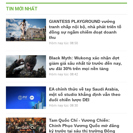
TIN MỚI NHẤT
GIANTESS PLAYGROUND vướng
tranh chấp nội bộ, nhà phát triển tố
đồng sự ngầm chiếm đoạt doanh
thu
Hôm nay lúc 08:50
Black Myth: Wukong xác nhận đợt
giảm giá sâu nhất từ trước đến nay,
ưu đãi 30% trên mọi nền tảng
Hôm nay lúc 08:42
EA chính thức về tay Saudi Arabia,
một số studio khẳng định vẫn theo
đuổi chiến lược DEI
Hôm nay lúc 08:30
Tam Quốc Chí - Vương Chiến:
Chinh Phục Vương Quốc mở đăng
ký trước tại sáu thị trường Đông