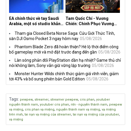
EA chính thức về tay Saudi
Tam Quốc Chí - Vương
Arabia, một số studio khẳng
Chiến: Chinh Phục Vương
định vẫn theo đuổi chiến
Quốc mở đăng ký trước tại
Tham gia Closed Beta Norse Saga: Cửu Giới Thức Tỉnh,
lược DEI
sáu thị trường Đông Nam Á
săn DJI Osmo Pocket 3 ngay hôm nay
05/08/2026
Phantom Blade Zero đã hoàn thiện? Hé lộ thời điểm công
bố gameplay mới và mở đặt trước đang đến gần
05/08/2026
Làn sóng phản đối PlayStation dần hạ nhiệt? Game thủ chỉ
nói không làm, Sony vẫn giữ vững lập trường
05/08/2026
Monster Hunter Wilds chính thức giảm giá vĩnh viễn, giảm
tới 43% và bổ sung phiên bản Gold Edition
05/08/2026
Tags
:
,
,
,
,
pewpew
streamer
streamer pewpew
cris phan
youtuber
,
,
,
nguyễn thành nam
youtuber cris phan
ntn - nguyễn thành nam
pewpew
,
,
,
vạ miệng
cris phan vạ miệng
nguyễn thành nam vạ miệng
vạ miệng
,
,
,
trên mxh
tai nạn vạ miệng của streamer
tai nạn vạ miệng của youtuber
vạ miệng