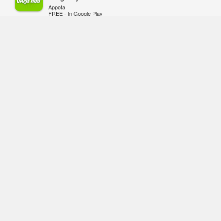
28/7/26
Appota
FREE - In Google Play
VIEW MORE
TRANG CHỦ
GIFTCODE
BẢNG XẾP HẠNG
VIDEO
SỰ KIỆN GAME
CÔNG NGHỆ
GAME MOBILE
GAME ONLINE
ESPORTS
Mạng Xã Hội GameHub.vn - Mạng xã hội dành cho game thủ Việt.
Giấy phép số: 505/GP-BTTTT do Bộ Thông tin và Truyền thông cấp ngày
16/10/2017.
Đơn vị chủ quản: Công ty cổ phần Adsota.
Chịu trách nhiệm: Ông Trần Quốc Toản.
Địa chỉ: Le Building, số 11, ngõ 71, Láng Hạ, Ba Đình, Hà Nội.
Email: Contact@Gamehub.vn | SĐT: 0975730600
|
Terms of Uses
Policy
Liên hệ đăng bài