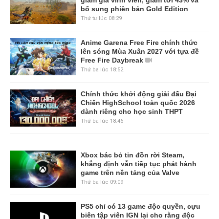
bổ sung phiên bản Gold Edition
Thứ tư lúc 08:29
Anime Garena Free Fire chính thức
lên sóng Mùa Xuân 2027 với tựa đề
Free Fire Daybreak
Thứ ba lúc 18:52
Chính thức khởi động giải đấu Đại
Chiến HighSchool toàn quốc 2026
dành riêng cho học sinh THPT
Thứ ba lúc 18:46
Xbox bác bỏ tin đồn rời Steam,
khẳng định vẫn tiếp tục phát hành
game trên nền tảng của Valve
Thứ ba lúc 09:09
PS5 chỉ có 13 game độc quyền, cựu
biên tập viên IGN lại cho rằng độc