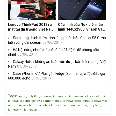
Lenovo ThinkPad 2017 ra
Cấu hình của Nokia 9: màn
mắt tại thị trường Việt Nam,
hình 1440x2560, SnapD 835,
giá từ 27 triệu đồng
camera kép 13MP, 4G RAM
Samsung chính thức trình làng phiên bản Galaxy S8 Cướp
biển vùng Caribbean
03/06/2017
Hà Nội nóng như "chảo lửa" lên 41 độ C, đề phòng sốc
nhiệt
03/06/2017
Galaxy Note7 không an toàn vẫn được bán tràn lan tại Việt
Nam
01/06/2017
Case iPhone 7/7 Plus gắn Fidget Spinner cực độc đáo giá
600.000 đồng
01/06/2017
Tags
:
,
,
,
,
,
,
laptop
máy tính
ictnews
ictnews.vn
ictnewsvn
ictnews số hoá
,
,
,
ictnews di động
ictnews game mobile
ictnews công nghệ
ictnews việt
,
,
,
,
,
nam
ictnews chinh sua anh
ictnews smartphone
ictnew
may tinh
,
ictnews vn
ictnew vn