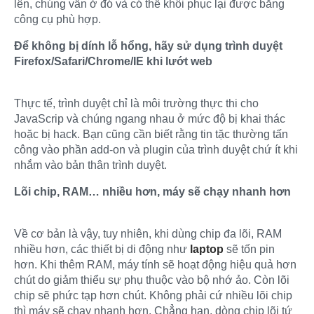
lên, chúng vẫn ở đó và có thể khôi phục lại được bằng
công cụ phù hợp.
Để không bị dính lỗ hổng, hãy sử dụng trình duyệt
Firefox/Safari/Chrome/IE khi lướt web
Thực tế, trình duyệt chỉ là môi trường thực thi cho
JavaScrip và chúng ngang nhau ở mức độ bị khai thác
hoặc bị hack. Bạn cũng cần biết rằng tin tặc thường tấn
công vào phần add-on và plugin của trình duyệt chứ ít khi
nhắm vào bản thân trình duyệt.
Lõi chip, RAM… nhiều hơn, máy sẽ chạy nhanh hơn
Về cơ bản là vậy, tuy nhiên, khi dùng chip đa lõi, RAM
nhiều hơn, các thiết bị di động như
laptop
sẽ tốn pin
hơn. Khi thêm RAM, máy tính sẽ hoạt động hiệu quả hơn
chút do giảm thiểu sự phụ thuộc vào bộ nhớ ảo. Còn lõi
chip sẽ phức tạp hơn chút. Không phải cứ nhiều lõi chip
thì máy sẽ chạy nhanh hơn. Chẳng hạn, dòng chip lõi tứ