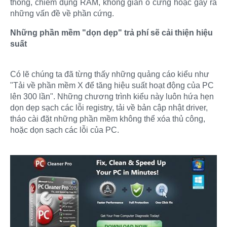
thống, chiếm dụng RAM, không gian ổ cứng hoặc gây ra
những vấn đề về phần cứng.
Những phần mềm "dọn dẹp" trả phí sẽ cải thiện hiệu
suất
Có lẽ chúng ta đã từng thấy những quảng cáo kiểu như
"Tải về phần mềm X để tăng hiệu suất hoạt động của PC
lên 300 lần". Những chương trình kiểu này luôn hứa hẹn
dọn dẹp sạch các lỗi registry, tải về bản cập nhật driver,
tháo cài đặt những phần mềm không thể xóa thủ công,
hoặc dọn sạch các lỗi của PC.