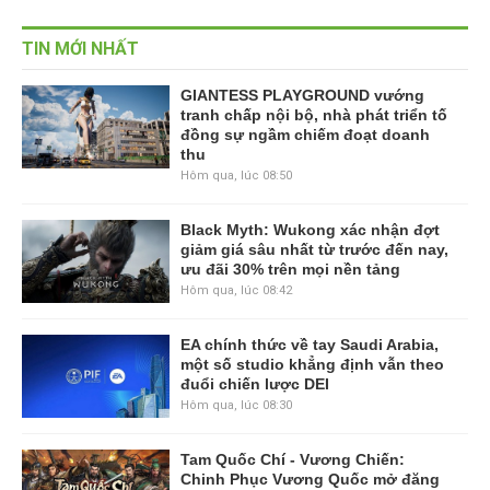
TIN MỚI NHẤT
GIANTESS PLAYGROUND vướng
tranh chấp nội bộ, nhà phát triển tố
đồng sự ngầm chiếm đoạt doanh
thu
Hôm qua, lúc 08:50
Black Myth: Wukong xác nhận đợt
giảm giá sâu nhất từ trước đến nay,
ưu đãi 30% trên mọi nền tảng
Hôm qua, lúc 08:42
EA chính thức về tay Saudi Arabia,
một số studio khẳng định vẫn theo
đuổi chiến lược DEI
Hôm qua, lúc 08:30
Tam Quốc Chí - Vương Chiến:
Chinh Phục Vương Quốc mở đăng