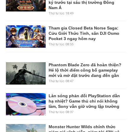
ký trước tại sáu thị trường Đông
Nam Á
Thứ tư lúc 18:49
Tham gia Closed Beta Norse Saga:
Cửu Giới Thức Tỉnh, săn DJI Osmo
Pocket 3 ngay hôm nay
Thứ tư lúc 08:55
Phantom Blade Zero đã hoàn thiện?
Hé lộ thời điểm công bố gameplay
mới và mở đặt trước đang đến gần
Thứ tư lúc 08:47
Làn sóng phản đối PlayStation dần
hạ nhiệt? Game thủ chỉ nói không
làm, Sony vẫn giữ vững lập trường
Thứ tư lúc 08:37
Monster Hunter Wilds chính thức
giảm giá vĩnh viễn, giảm tới 43% và