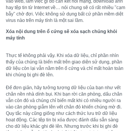
vào web, làm việc gì đó cần kết nối mạng, download ảnh
hay tệp tin từ Internet về… nói chung sẽ có rất nhiều "cạm
bẫy" chờ đợi. Việc không sử dụng bất cứ phần mềm diệt
virus nào trên máy tính là một sai lầm.
Xóa nội dung trên ổ cứng sẽ xóa sạch chúng khỏi
máy tính
Thực tế không phải vậy. Khi xóa dữ liệu, chỉ phần nhìn
thấy của chúng là biến mất trên giao diện sử dụng, phần
dữ liệu còn lại vẫn nằm trên ổ cứng và chỉ mất hoàn toàn
khi chúng bị ghi đè lên.
Để đơn giản, hãy tưởng tượng dữ liệu của bạn như vết
chân nền nhà dính bụi. Khi bạn rời căn phòng, dấu chân
vẫn còn đó và chúng chỉ biến mất khi có nhiều người ra
vào căn phòng giẫm lên vết chân đó khiến chúng mờ đi.
Quy tắc này cũng giống như cách thức lưu trữ dữ liệu
hoạt động. Các tệp tin bị xóa được đánh dấu sẵn sàng
cho dữ liệu khác ghi đè lên. Nhưng trước khi bị ghi đè