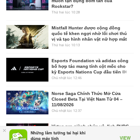
muốn tận dụng bom tấn của
Rockstar?
Thứ hai lúc 10:28
Mistfall Hunter được cộng đồng
quốc tế khen ngợi nhờ lối chơi thú
vị và tạo hình nhân vật nữ hợp mắt
Thứ hai lúc 10:13
Esports Foundation và adidas công
bố hợp tác mang tính cột mốc cho
kỳ Esports Nations Cup đầu tiên
Chủ nhật lúc 12:46
Norse Saga Chính Thức Mở Cửa
Closed Beta Tại Việt Nam Từ 04 –
11/08/2026
Chủ nhật lúc 12:37
Virtus.pro giành chức vô địch PUBG
×
tại Esports World Cup 2026 sau ba
Những lầm tưởng tai hại khi
VIEW
ngày thống trị Vòng Chung kết
dùng máy tính