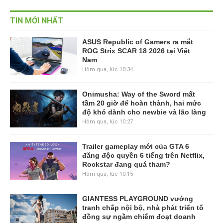
TIN MỚI NHẤT
ASUS Republic of Gamers ra mắt
ROG Strix SCAR 18 2026 tại Việt
Nam
Hôm qua, lúc 10:34
Onimusha: Way of the Sword mất
tầm 20 giờ để hoàn thành, hai mức
độ khó dành cho newbie và lão làng
Hôm qua, lúc 10:27
Trailer gameplay mới của GTA 6
đăng độc quyền 6 tiếng trên Netflix,
Rockstar đang quá tham?
Hôm qua, lúc 10:15
GIANTESS PLAYGROUND vướng
tranh chấp nội bộ, nhà phát triển tố
đồng sự ngầm chiếm đoạt doanh