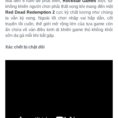
Mất đến 8 năm để phát triển,
Rockstar Games
thực sự
không khiến người chơi phải thất vọng khi mang đến một
Red Dead Redemption 2
cực kỳ chất lượng như chúng
ta vẫn kỳ vọng. Ngoài lối chơi nhập vai hấp dẫn, cốt
truyện lôi cuốn, thế giới mở rộng lớn của tựa game còn
ẩn chứa vô vàn điều kinh dị khiến game thủ không khỏi
sởn da gà mỗi khi bắt gặp.
Xác chết bị chặt đôi