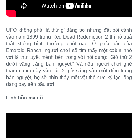
UFO không phải là thứ gì đáng sợ nhưng đặt bối cảnh
vào năm 1899 trong Red Dead Redemption 2 thì nó quả
thật không bình thường chút nào. Ở phía bắc của
Emerald Ranch, người chơi sẽ tìm thấy một cabin nhỏ
với lá thư tuyệt mệnh bên trong với nội dung: “Giờ thứ 2
dưới vầng trăng bán nguyệt.” Và nếu người chơi ghé
thăm cabin này vào lúc 2 giờ sáng vào một đêm trăng
bán nguyệt, họ sẽ nhìn thấy một vật thể cực kỳ lạc lõng
đang bay trên bầu trời.
Linh hồn ma nữ