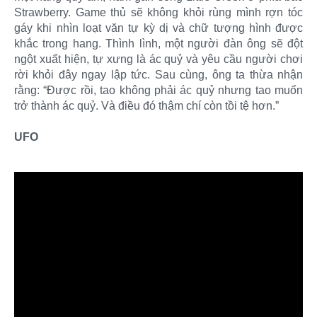
Strawberry. Game thủ sẽ không khỏi rùng mình rợn tóc
gáy khi nhìn loạt văn tự kỳ dị và chữ tượng hình được
khắc trong hang. Thình lình, một người đàn ông sẽ đột
ngột xuất hiện, tự xưng là ác quỷ và yêu cầu người chơi
rời khỏi đây ngay lập tức. Sau cùng, ông ta thừa nhận
rằng: “Được rồi, tao không phải ác quỷ nhưng tao muốn
trở thành ác quỷ. Và điều đó thậm chí còn tồi tệ hơn.”
UFO