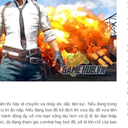
thiên thì hãy di chuyển và nhảy díc dắc liên tục. Nếu đang trong
 vị trí ẩn nấp. Nếu đang loot đồ kẻ địch thì vừa lấy đồ vừa liên
ng hành động ấy sẽ cho bạn sống lâu hơn và tỷ lệ ăn đạn thấp
i, dù đang tham gia combat hay loot đồ, sẽ là tôn chỉ của bạn