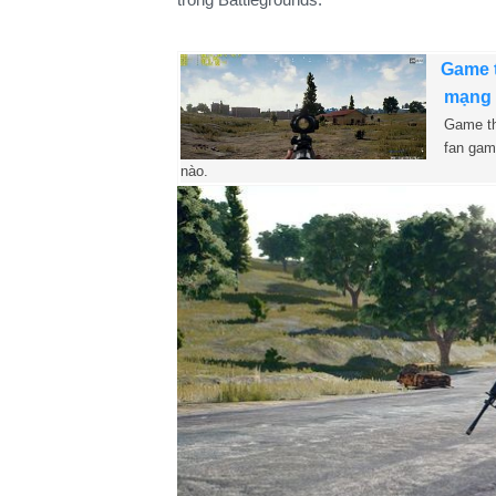
Game t
mạng
Game th
fan gam
nào.