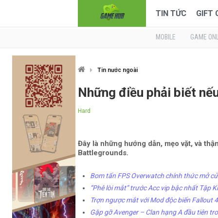
TIN TỨC
GIFT
MOBILE
GAME ONL
Tin nước ngoài
Những điều phải biết nế
Hard
Đây là những hướng dẫn, mẹo vặt, và thậ
Battlegrounds.
Bom tấn FPS Overwatch chính thức mở cử
“Phê lòi mắt” trước Acc vip bậc nhất Tập Kí
Trợn ngược mắt với Mod độc biến Fallout 4
Gặp gỡ Avenger – Clan hạng A đầu tiên tr