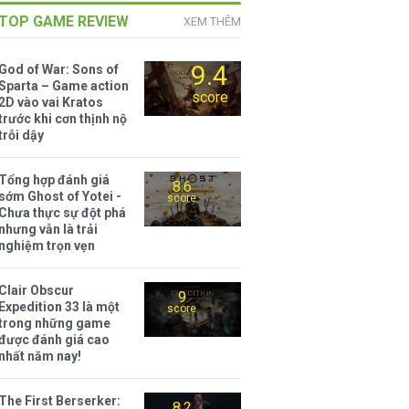
TOP GAME REVIEW
XEM THÊM
9.4
God of War: Sons of
Sparta – Game action
score
2D vào vai Kratos
trước khi cơn thịnh nộ
trỗi dậy
Tổng hợp đánh giá
8.6
sớm Ghost of Yotei -
score
Chưa thực sự đột phá
nhưng vẫn là trải
nghiệm trọn vẹn
Clair Obscur
9
Expedition 33 là một
score
trong những game
được đánh giá cao
nhất năm nay!
The First Berserker:
8.2