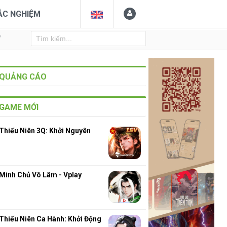
ẮC NGHIỆM
Y
QUẢNG CÁO
GAME MỚI
Thiếu Niên 3Q: Khởi Nguyên
Minh Chủ Võ Lâm - Vplay
Thiếu Niên Ca Hành: Khởi Động