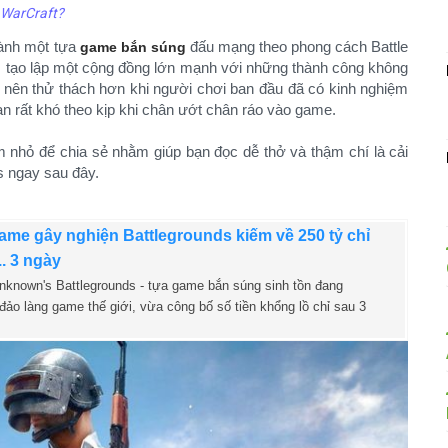
. WarCraft?
hành một tựa
đấu mạng theo phong cách Battle
game bắn súng
i, tạo lập một cộng đồng lớn mạnh với những thành công không
 nên thử thách hơn khi người chơi ban đầu đã có kinh nghiệm
ạn rất khó theo kịp khi chân ướt chân ráo vào game.
 nhỏ để chia sẻ nhằm giúp bạn đọc dễ thở và thậm chí là cải
 ngay sau đây.​
ame gây nghiện Battlegrounds kiếm về 250 tỷ chỉ
.. 3 ngày
nknown's Battlegrounds - tựa game bắn súng sinh tồn đang
đảo làng game thế giới, vừa công bố số tiền khổng lồ chỉ sau 3