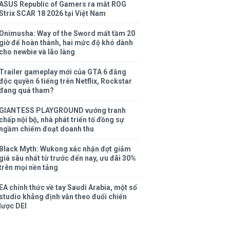
ASUS Republic of Gamers ra mắt ROG
Strix SCAR 18 2026 tại Việt Nam
Onimusha: Way of the Sword mất tầm 20
giờ để hoàn thành, hai mức độ khó dành
cho newbie và lão làng
Trailer gameplay mới của GTA 6 đăng
độc quyền 6 tiếng trên Netflix, Rockstar
đang quá tham?
GIANTESS PLAYGROUND vướng tranh
chấp nội bộ, nhà phát triển tố đồng sự
ngầm chiếm đoạt doanh thu
Black Myth: Wukong xác nhận đợt giảm
giá sâu nhất từ trước đến nay, ưu đãi 30%
trên mọi nền tảng
EA chính thức về tay Saudi Arabia, một số
studio khẳng định vẫn theo đuổi chiến
lược DEI