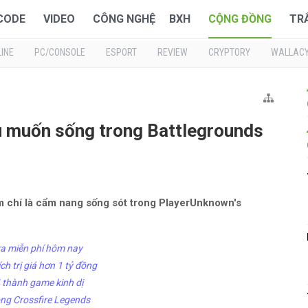
 CODE
VIDEO
CÔNG NGHỆ
BXH
CỘNG ĐỒNG
TR
INE
PC/CONSOLE
ESPORT
REVIEW
CRYPTORY
WALLAC
u muốn sống trong Battlegrounds
m chí là cẩm nang sống sót trong PlayerUnknown's
a miễn phí hôm nay
ch trị giá hơn 1 tỷ đồng
 thành game kinh dị
ong Crossfire Legends