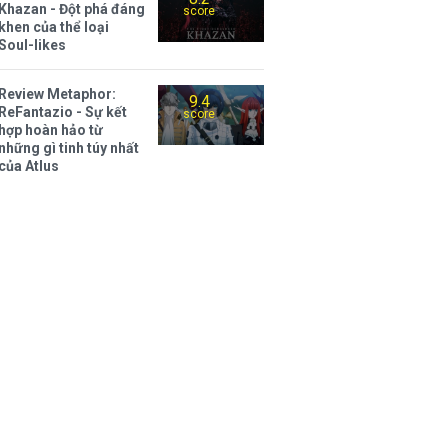
Khazan - Đột phá đáng
score
khen của thể loại
Soul-likes
Review Metaphor:
9.4
ReFantazio - Sự kết
score
hợp hoàn hảo từ
những gì tinh túy nhất
của Atlus