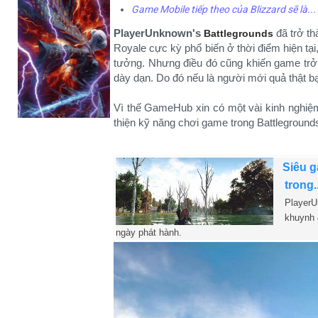
Game Mobile tiếp theo của Blizzard sẽ là..
PlayerUnknown's
đã trở t
Battlegrounds
Royale cực kỳ phổ biến ở thời điểm hiện tạ
tưởng. Nhưng điều đó cũng khiến game trở
dày dạn. Do đó nếu là người mới quả thật b
Vì thế GameHub xin có một vài kinh nghiệm
thiện kỹ năng chơi game trong Battlegrounds
Siêu g
trong.
PlayerU
khuynh 
ngày phát hành.