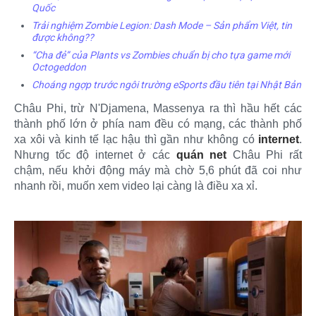
Quốc
Trải nghiệm Zombie Legion: Dash Mode – Sản phẩm Việt, tin
được không??
“Cha đẻ” của Plants vs Zombies chuẩn bị cho tựa game mới
Octogeddon
Choáng ngợp trước ngôi trường eSports đầu tiên tại Nhật Bản
Châu Phi, trừ N'Djamena, Massenya ra thì hầu hết các
thành phố lớn ở phía nam đều có mạng, các thành phố
xa xôi và kinh tế lạc hậu thì gần như không có
internet
.
Nhưng tốc độ internet ở các
quán net
Châu Phi rất
chậm, nếu khởi động máy mà chờ 5,6 phút đã coi như
nhanh rồi, muốn xem video lại càng là điều xa xỉ.