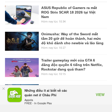
ASUS Republic of Gamers ra mắt
ROG Strix SCAR 18 2026 tại Việt
Nam
Hôm nay lúc 10:34
Onimusha: Way of the Sword mất
tầm 20 giờ để hoàn thành, hai mức
độ khó dành cho newbie và lão làng
Hôm nay lúc 10:27
Trailer gameplay mới của GTA 6
đăng độc quyền 6 tiếng trên Netflix,
Rockstar đang quá tham?
Hôm nay lúc 10:15
GIANTESS PLAYGROUND vướng
×
Những điều ít ai biết về các
tranh chấp nội bộ, nhà phát triển tố
VIEW
quán net ở Châu Phi
đồng sự ngầm chiếm đoạt doanh
Appota
thu
FREE - In Google Play
Hôm qua, lúc 08:50