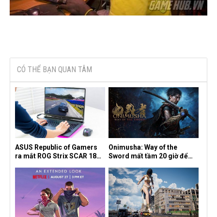
CÓ THỂ BẠN QUAN TÂM
ASUS Republic of Gamers
Onimusha: Way of the
ra mắt ROG Strix SCAR 18
Sword mất tầm 20 giờ để
2026 tại Việt Nam
hoàn thành, hai mức độ khó
dành cho newbie và lão làng