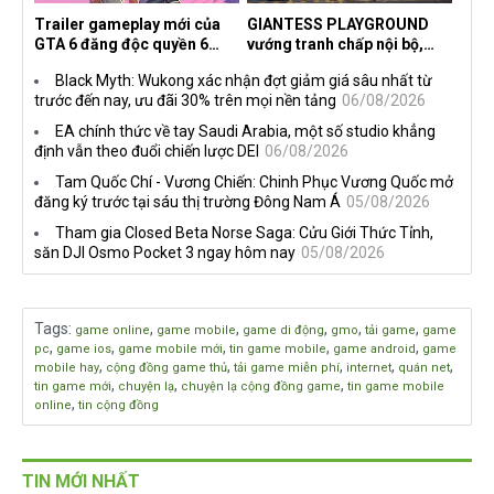
Trailer gameplay mới của
GIANTESS PLAYGROUND
GTA 6 đăng độc quyền 6
vướng tranh chấp nội bộ,
tiếng trên Netflix, Rockstar
nhà phát triển tố đồng sự
Black Myth: Wukong xác nhận đợt giảm giá sâu nhất từ
đang quá tham?
ngầm chiếm đoạt doanh thu
trước đến nay, ưu đãi 30% trên mọi nền tảng
06/08/2026
EA chính thức về tay Saudi Arabia, một số studio khẳng
định vẫn theo đuổi chiến lược DEI
06/08/2026
Tam Quốc Chí - Vương Chiến: Chinh Phục Vương Quốc mở
đăng ký trước tại sáu thị trường Đông Nam Á
05/08/2026
Tham gia Closed Beta Norse Saga: Cửu Giới Thức Tỉnh,
săn DJI Osmo Pocket 3 ngay hôm nay
05/08/2026
Tags
:
,
,
,
,
,
game online
game mobile
game di động
gmo
tải game
game
,
,
,
,
,
pc
game ios
game mobile mới
tin game mobile
game android
game
,
,
,
,
,
mobile hay
cộng đồng game thủ
tải game miễn phí
internet
quán net
,
,
,
tin game mới
chuyện lạ
chuyện lạ cộng đồng game
tin game mobile
,
online
tin cộng đồng
TIN MỚI NHẤT