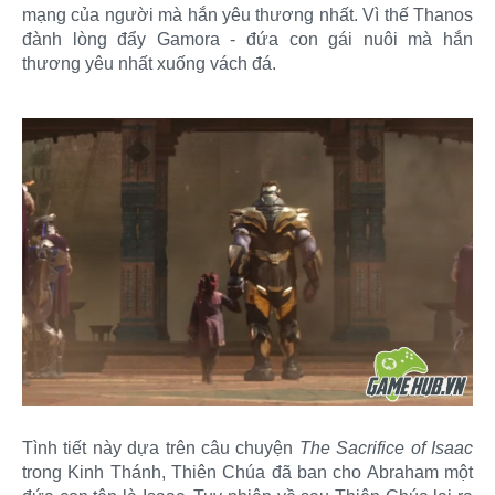
mạng của người mà hắn yêu thương nhất. Vì thế Thanos
đành lòng đẩy Gamora - đứa con gái nuôi mà hắn
thương yêu nhất xuống vách đá.
Tình tiết này dựa trên câu chuyện
The Sacrifice of Isaac
trong Kinh Thánh, Thiên Chúa đã ban cho Abraham một