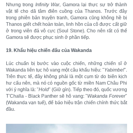
Nhưng trong
Infinity War
, Gamora lại thực sự trở thành
vật tế cho dã tâm điên cuồng của Thanos. Trước đây
trong phiên bản truyện tranh, Gamora cũng không hề bị
Thanos giết chết hoàn toàn, linh hồn của cô được cất giữ
ở trong viên đá vô cực (Soul Stone). Cho nên rất có thể
Gamora sẽ được phục sinh ở phần tiếp.
19. Khẩu hiệu chiến đấu của Wakanda
Lúc chuẩn bị bước vào cuộc chiến, những chiến sĩ ở
Wakanda liên tục hô vang một câu khẩu hiệu: "
Yabimbe!
".
Trên thực tế, đây không phải là một cụm từ do biên kịch
hư cấu nên, mà nó có nguồn gốc từ miền Nam Châu Phi
với ý nghĩa là: "
Hold
" (Giữ gìn). Tiếp theo đó, quốc vương
T'Challa - Black Panther sẽ hô vang: "
Wakanda Forever
"
(Wakanda vạn tuế), để báo hiệu trận chiến chính thức bắt
đầu.