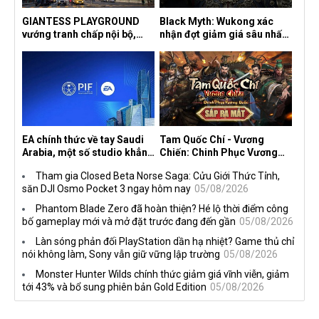
GIANTESS PLAYGROUND
Black Myth: Wukong xác
vướng tranh chấp nội bộ,
nhận đợt giảm giá sâu nhất
nhà phát triển tố đồng sự
từ trước đến nay, ưu đãi 30%
ngầm chiếm đoạt doanh thu
trên mọi nền tảng
EA chính thức về tay Saudi
Tam Quốc Chí - Vương
Arabia, một số studio khẳng
Chiến: Chinh Phục Vương
định vẫn theo đuổi chiến
Quốc mở đăng ký trước tại
Tham gia Closed Beta Norse Saga: Cửu Giới Thức Tỉnh,
lược DEI
sáu thị trường Đông Nam Á
săn DJI Osmo Pocket 3 ngay hôm nay
05/08/2026
Phantom Blade Zero đã hoàn thiện? Hé lộ thời điểm công
bố gameplay mới và mở đặt trước đang đến gần
05/08/2026
Làn sóng phản đối PlayStation dần hạ nhiệt? Game thủ chỉ
nói không làm, Sony vẫn giữ vững lập trường
05/08/2026
Monster Hunter Wilds chính thức giảm giá vĩnh viễn, giảm
tới 43% và bổ sung phiên bản Gold Edition
05/08/2026