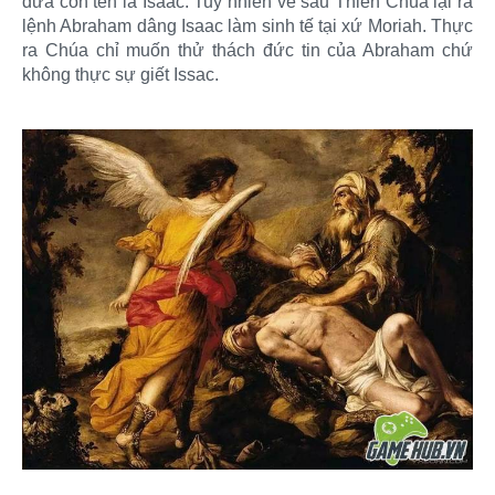
đứa con tên là Isaac. Tuy nhiên về sau Thiên Chúa lại ra
lệnh Abraham dâng Isaac làm sinh tế tại xứ Moriah. Thực
ra Chúa chỉ muốn thử thách đức tin của Abraham chứ
không thực sự giết Issac.