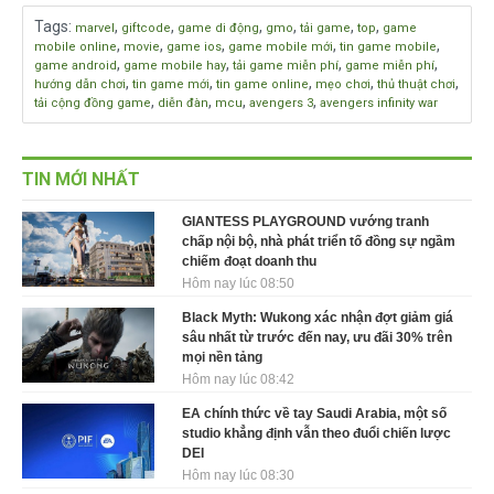
Tags
:
,
,
,
,
,
,
marvel
giftcode
game di động
gmo
tải game
top
game
,
,
,
,
,
mobile online
movie
game ios
game mobile mới
tin game mobile
,
,
,
,
game android
game mobile hay
tải game miễn phí
game miễn phí
,
,
,
,
,
hướng dẫn chơi
tin game mới
tin game online
mẹo chơi
thủ thuật chơi
,
,
,
,
tải cộng đồng game
diễn đàn
mcu
avengers 3
avengers infinity war
TIN MỚI NHẤT
GIANTESS PLAYGROUND vướng tranh
chấp nội bộ, nhà phát triển tố đồng sự ngầm
chiếm đoạt doanh thu
Hôm nay lúc 08:50
Black Myth: Wukong xác nhận đợt giảm giá
sâu nhất từ trước đến nay, ưu đãi 30% trên
mọi nền tảng
Hôm nay lúc 08:42
EA chính thức về tay Saudi Arabia, một số
studio khẳng định vẫn theo đuổi chiến lược
DEI
Hôm nay lúc 08:30