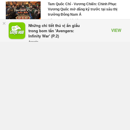
Tam Quốc Chí - Vương Chiến: Chinh Phục
Vương Quốc mở đăng ký trước tại sáu thị
trường Đông Nam Á
Hôm qua, lúc 18:49
×
Những chi tiết thú vị ẩn giấu
VIEW
Tham gia Closed Beta Norse Saga: Cửu
trong bom tấn 'Avengers:
Giới Thức Tỉnh, săn DJI Osmo Pocket 3
Infinity War' (P.2)
ngay hôm nay
Appota
FREE - In Google Play
Hôm qua, lúc 08:55
Phantom Blade Zero đã hoàn thiện? Hé lộ
thời điểm công bố gameplay mới và mở đặt
trước đang đến gần
Hôm qua, lúc 08:47
Làn sóng phản đối PlayStation dần hạ
nhiệt? Game thủ chỉ nói không làm, Sony
vẫn giữ vững lập trường
Hôm qua, lúc 08:37
Monster Hunter Wilds chính thức giảm giá
vĩnh viễn, giảm tới 43% và bổ sung phiên
bản Gold Edition
Hôm qua, lúc 08:29