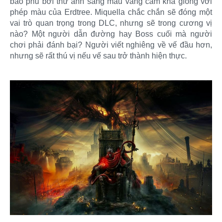
bao phủ bởi thứ ánh sáng màu vàng cam khá giống với
phép màu của Erdtree. Miquella chắc chắn sẽ đóng một
vai trò quan trọng trong DLC, nhưng sẽ trong cương vị
nào? Một người dẫn đường hay Boss cuối mà người
chơi phải đánh bại? Người viết nghiêng về vế đầu hơn,
nhưng sẽ rất thú vị nếu vế sau trở thành hiện thực.