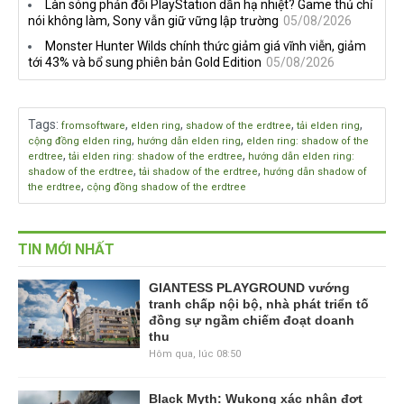
Làn sóng phản đối PlayStation dần hạ nhiệt? Game thủ chỉ
nói không làm, Sony vẫn giữ vững lập trường
05/08/2026
Monster Hunter Wilds chính thức giảm giá vĩnh viễn, giảm
tới 43% và bổ sung phiên bản Gold Edition
05/08/2026
Tags
:
,
,
,
,
fromsoftware
elden ring
shadow of the erdtree
tải elden ring
,
,
cộng đồng elden ring
hướng dẫn elden ring
elden ring: shadow of the
,
,
erdtree
tải elden ring: shadow of the erdtree
hướng dẫn elden ring:
,
,
shadow of the erdtree
tải shadow of the erdtree
hướng dẫn shadow of
,
the erdtree
cộng đồng shadow of the erdtree
TIN MỚI NHẤT
GIANTESS PLAYGROUND vướng
tranh chấp nội bộ, nhà phát triển tố
đồng sự ngầm chiếm đoạt doanh
thu
Hôm qua, lúc 08:50
Black Myth: Wukong xác nhận đợt