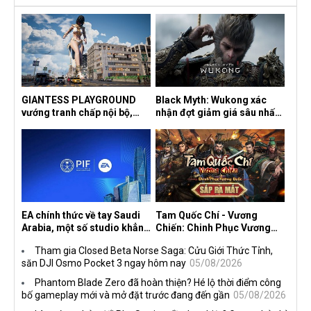
GIANTESS PLAYGROUND
Black Myth: Wukong xác
vướng tranh chấp nội bộ,
nhận đợt giảm giá sâu nhất
nhà phát triển tố đồng sự
từ trước đến nay, ưu đãi 30%
ngầm chiếm đoạt doanh thu
trên mọi nền tảng
EA chính thức về tay Saudi
Tam Quốc Chí - Vương
Arabia, một số studio khẳng
Chiến: Chinh Phục Vương
định vẫn theo đuổi chiến
Quốc mở đăng ký trước tại
Tham gia Closed Beta Norse Saga: Cửu Giới Thức Tỉnh,
lược DEI
sáu thị trường Đông Nam Á
săn DJI Osmo Pocket 3 ngay hôm nay
05/08/2026
Phantom Blade Zero đã hoàn thiện? Hé lộ thời điểm công
bố gameplay mới và mở đặt trước đang đến gần
05/08/2026