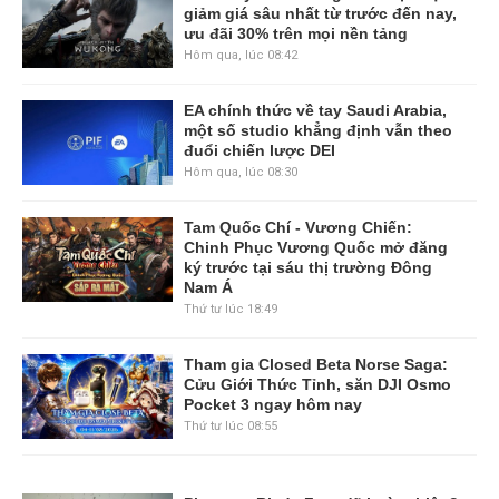
giảm giá sâu nhất từ trước đến nay,
ưu đãi 30% trên mọi nền tảng
Hôm qua, lúc 08:42
EA chính thức về tay Saudi Arabia,
một số studio khẳng định vẫn theo
đuổi chiến lược DEI
Hôm qua, lúc 08:30
Tam Quốc Chí - Vương Chiến:
Chinh Phục Vương Quốc mở đăng
ký trước tại sáu thị trường Đông
Nam Á
Thứ tư lúc 18:49
Tham gia Closed Beta Norse Saga:
Cửu Giới Thức Tỉnh, săn DJI Osmo
Pocket 3 ngay hôm nay
Thứ tư lúc 08:55