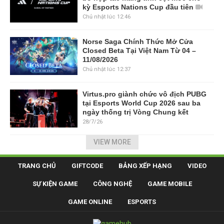
kỳ Esports Nations Cup đầu tiên
Chủ nhật lúc 12:46
Norse Saga Chính Thức Mở Cửa
Closed Beta Tại Việt Nam Từ 04 –
11/08/2026
Chủ nhật lúc 12:37
Virtus.pro giành chức vô địch PUBG
tại Esports World Cup 2026 sau ba
ngày thống trị Vòng Chung kết
28/7/26
VIEW MORE
TRANG CHỦ
GIFTCODE
BẢNG XẾP HẠNG
VIDEO
SỰ KIỆN GAME
CÔNG NGHỆ
GAME MOBILE
GAME ONLINE
ESPORTS