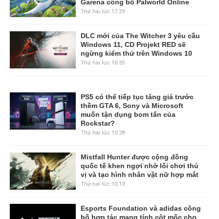
Garena công bố Palworld Online
Thứ hai lúc 17:29
DLC mới của The Witcher 3 yêu cầu
Windows 11, CD Projekt RED sẽ
ngừng kiểm thử trên Windows 10
Thứ hai lúc 10:35
PS5 có thể tiếp tục tăng giá trước
thềm GTA 6, Sony và Microsoft
muốn tận dụng bom tấn của
Rockstar?
Thứ hai lúc 10:28
Mistfall Hunter được cộng đồng
quốc tế khen ngợi nhờ lối chơi thú
vị và tạo hình nhân vật nữ hợp mắt
Thứ hai lúc 10:13
Esports Foundation và adidas công
bố hợp tác mang tính cột mốc cho