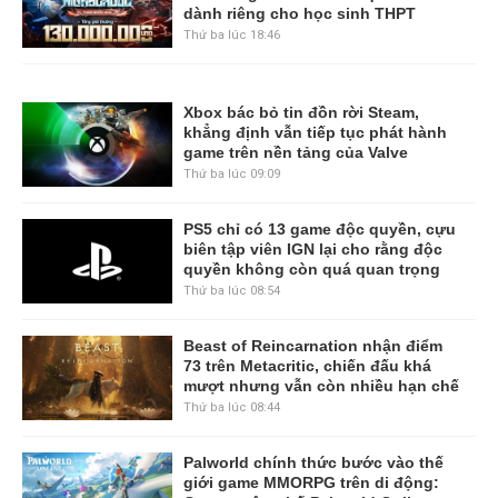
dành riêng cho học sinh THPT
Thứ ba lúc 18:46
Xbox bác bỏ tin đồn rời Steam,
khẳng định vẫn tiếp tục phát hành
game trên nền tảng của Valve
Thứ ba lúc 09:09
PS5 chỉ có 13 game độc quyền, cựu
biên tập viên IGN lại cho rằng độc
quyền không còn quá quan trọng
Thứ ba lúc 08:54
Beast of Reincarnation nhận điểm
73 trên Metacritic, chiến đấu khá
mượt nhưng vẫn còn nhiều hạn chế
Thứ ba lúc 08:44
Palworld chính thức bước vào thế
giới game MMORPG trên di động: