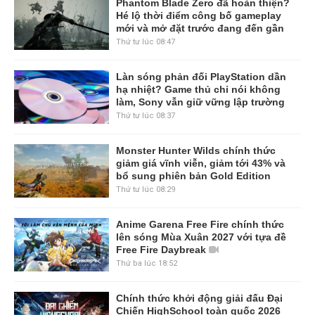
Phantom Blade Zero đã hoàn thiện?
Hé lộ thời điểm công bố gameplay
mới và mở đặt trước đang đến gần
Thứ tư lúc 08:47
Làn sóng phản đối PlayStation dần
hạ nhiệt? Game thủ chỉ nói không
làm, Sony vẫn giữ vững lập trường
Thứ tư lúc 08:37
Monster Hunter Wilds chính thức
giảm giá vĩnh viễn, giảm tới 43% và
bổ sung phiên bản Gold Edition
Thứ tư lúc 08:29
Anime Garena Free Fire chính thức
lên sóng Mùa Xuân 2027 với tựa đề
Free Fire Daybreak
Thứ ba lúc 18:52
Chính thức khởi động giải đấu Đại
Chiến HighSchool toàn quốc 2026