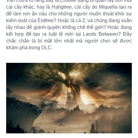
Vẫn chưa rõ ràng đây là Erdtree đang bị quấn lấy bởi một
cái cây khác, hay là Haligtree, cái cây do Miquella tạo ra
để làm nơi ẩn náu cho những người muốn thoát khỏi sự
kiểm soát của Erdtree? Hoặc là cả 2, và chúng đang xoắn
lấy nhau để giành quyền khống chế thế giới? Hoặc đang
kết hợp để tạo ra luật lệ mới tại Lands Between? Đây
chắc chắn là bí mật lớn nhất mà người chơi sẽ được
khám phá trong DLC.