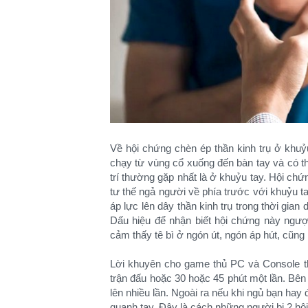
Về hội chứng chèn ép thần kinh trụ ở khuỷu 
chạy từ vùng cổ xuống đến bàn tay và có thể
trí thường gặp nhất là ở khuỷu tay. Hội ch
tư thế ngả người về phía trước với khuỷu ta
áp lực lên dây thần kinh trụ trong thời gian 
Dấu hiệu để nhận biết hội chứng này ngượ
cảm thấy tê bì ở ngón út, ngón áp hút, cũng
Lời khuyên cho game thủ PC và Console thì
trận đấu hoặc 30 hoặc 45 phút một lần. Bên
lên nhiều lần. Ngoài ra nếu khi ngủ bạn hay
quanh tay. Đây là cách những người bị 2 hội