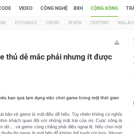
 CODE
VIDEO
CÔNG NGHỆ
BXH
CỘNG ĐỒNG
TR
INE
PC/CONSOLE
ESPORT
REVIEW
CRYPTORY
WALLAC
 thủ dễ mắc phải nhưng ít được
ếu bạn quá lạm dụng việc chơi game trong một thời gian
b bảo vệ game là một điều dễ hiểu. Tuy nhiên không có nghĩa
 nhìn khách quan đối với những mặt trái của nó. Cuộc sống là
y có dở… và game cũng chẳng phải điều ngoại lệ. Nếu chơi một
n thuần thì game là một bến đỗ không thể tuyệt vời hơn. Nhưng