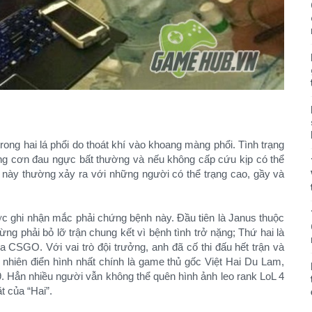
trong hai lá phổi do thoát khí vào khoang màng phổi. Tình trạng
ững cơn đau ngực bất thường và nếu không cấp cứu kịp có thể
 này thường xảy ra với những người có thể trạng cao, gầy và
ợc ghi nhận mắc phải chứng bệnh này. Đầu tiên là Janus thuộc
 phải bỏ lỡ trận chung kết vì bệnh tình trở nặng; Thứ hai là
CSGO. Với vai trò đội trưởng, anh đã cố thi đấu hết trận và
y nhiên điển hình nhất chính là game thủ gốc Việt Hai Du Lam,
. Hẳn nhiều người vẫn không thể quên hình ảnh leo rank LoL 4
t của “Hai”.