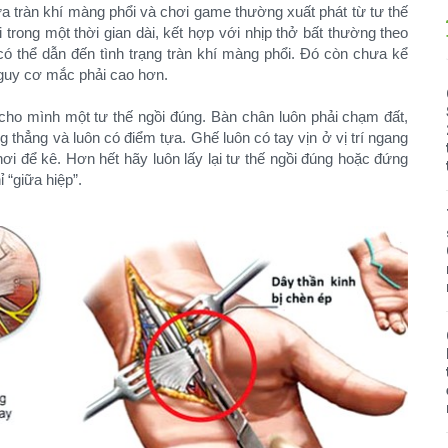
iữa tràn khí màng phổi và chơi game thường xuất phát từ tư thế
 trong một thời gian dài, kết hợp với nhịp thở bất thường theo
ó thể dẫn đến tình trạng tràn khí màng phổi. Đó còn chưa kể
nguy cơ mắc phải cao hơn.
cho mình một tư thế ngồi đúng. Bàn chân luôn phải chạm đất,
ng thẳng và luôn có điểm tựa. Ghế luôn có tay vịn ở vị trí ngang
nơi để kê. Hơn hết hãy luôn lấy lại tư thế ngồi đúng hoặc đứng
ỉ “giữa hiệp”.