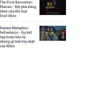
The First Berserker:
8.2
Khazan - Đột phá đáng
score
khen của thể loại
Soul-likes
Review Metaphor:
9.4
ReFantazio - Sự kết
score
hợp hoàn hảo từ
những gì tinh túy nhất
của Atlus