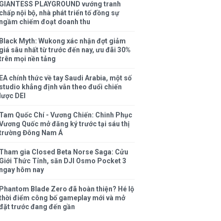
GIANTESS PLAYGROUND vướng tranh
chấp nội bộ, nhà phát triển tố đồng sự
ngầm chiếm đoạt doanh thu
Black Myth: Wukong xác nhận đợt giảm
giá sâu nhất từ trước đến nay, ưu đãi 30%
trên mọi nền tảng
EA chính thức về tay Saudi Arabia, một số
studio khẳng định vẫn theo đuổi chiến
lược DEI
Tam Quốc Chí - Vương Chiến: Chinh Phục
Vương Quốc mở đăng ký trước tại sáu thị
trường Đông Nam Á
Tham gia Closed Beta Norse Saga: Cửu
Giới Thức Tỉnh, săn DJI Osmo Pocket 3
ngay hôm nay
Phantom Blade Zero đã hoàn thiện? Hé lộ
thời điểm công bố gameplay mới và mở
đặt trước đang đến gần