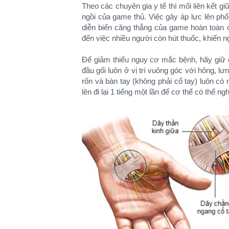
Theo các chuyên gia y tế thì mối liên kết g
ngồi của game thủ. Việc gây áp lực lên phổi
diễn biến căng thẳng của game hoàn toàn c
đến việc nhiều người còn hút thuốc, khiến 
Để giảm thiểu nguy cơ mắc bệnh, hãy giữ 
đầu gối luôn ở vị trí vuông góc với hông, lư
rốn và bàn tay (không phải cổ tay) luôn có 
lên đi lại 1 tiếng một lần để cơ thể có thể ngh