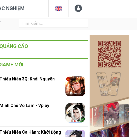
ẮC NGHIỆM
Y
QUẢNG CÁO
GAME MỚI
Thiếu Niên 3Q: Khởi Nguyên
Minh Chủ Võ Lâm - Vplay
Thiếu Niên Ca Hành: Khởi Động