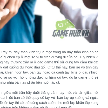
tay thì dây thần kinh trụ là một trong ba dây thần kinh chính
 bị chèn ép ở một số vị trí trên đường đi của nó. Tuy nhiên vị
ứng này thường xảy ra ở các game thủ sử dụng tay cầm khi đặt
y đặt xuống đùi hoặc đầu gối. Ở tư thế này, bạn sẽ vô tình gây
dài, khiến ngón tay, bàn tay hoặc cả cánh tay bị tê bì đau nhức.
c lại so với hội chứng đường hầm cổ tay, đó là game thủ sẽ
 như phía bàn tay phần bên ngón áp út.
 giữa mỗi trận hãy duỗi thẳng cánh tay một vài lần giữa mỗi
 cạnh đó bạn có thể quay cổ tay với bàn tay úp xuống và ngửa
 đè lên tay thì có thể dùng cách cuốn nhẹ một lớp khăn tắp xung
 chứng trên không bị đau và tê sau khi ngủ dậy.