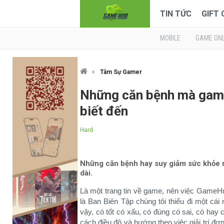
TIN TỨC
GIFT
MOBILE
GAME ONL
Tâm Sự Gamer
Những căn bệnh mà game
biết đến
Hard
Những căn bệnh hay suy giảm sức khỏe n
dài.
Là một trang tin về game, nên việc GameHu
là Ban Biên Tập chúng tôi thiếu đi một cái
vậy, có tốt có xấu, có đúng có sai, có ha
cách điều độ và hướng theo việc giải trí đơ