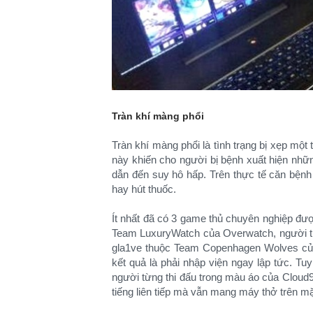
Tràn khí màng phổi
Tràn khí màng phổi là tình trạng bị xẹp một 
này khiến cho người bị bệnh xuất hiện nh
dẫn đến suy hô hấp. Trên thực tế căn bệnh
hay hút thuốc.
Ít nhất đã có 3 game thủ chuyên nghiệp đư
Team LuxuryWatch của Overwatch, người từng
gla1ve thuộc Team Copenhagen Wolves của 
kết quả là phải nhập viện ngay lập tức. Tu
người từng thi đấu trong màu áo của Cloud9
tiếng liên tiếp mà vẫn mang máy thở trên mặ