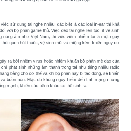
việc sử dụng tai nghe nhiều, đặc biệt là các loại in-ear thì khả
ối với bộ phận game thủ. Việc đeo tai nghe liên tục, ít vệ sinh
g nóng ẩm như Việt Nam, thì việc viêm nhiễm tai là một nguy
 thói quen hút thuốc, vệ sinh mũi và miệng kém khiến nguy cơ
 gây ra bởi nhiễm virus hoặc nhiễm khuẩn bộ phận mê đạo của
chí phát sinh những âm thanh trong tai như tiếng nhiễu radio
hăng bằng cho cơ thể và khi bộ phận này bị tác động, sẽ khiến
 và buồn nôn. Mặc dù không nguy hiểm đến tính mạng nhưng
ng mạnh, khiến các bệnh khác có thể sinh ra.