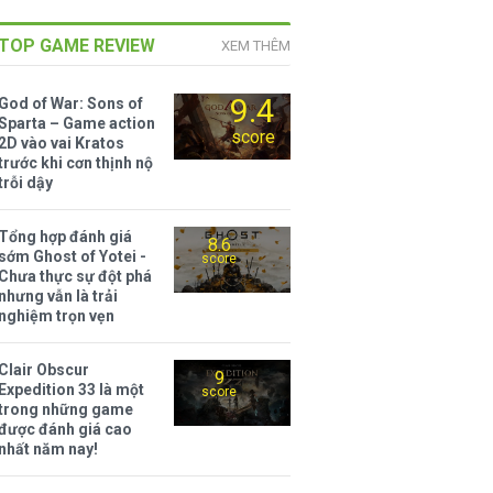
TOP GAME REVIEW
XEM THÊM
9.4
God of War: Sons of
Sparta – Game action
score
2D vào vai Kratos
trước khi cơn thịnh nộ
trỗi dậy
Tổng hợp đánh giá
8.6
sớm Ghost of Yotei -
score
Chưa thực sự đột phá
nhưng vẫn là trải
nghiệm trọn vẹn
Clair Obscur
9
Expedition 33 là một
score
trong những game
được đánh giá cao
nhất năm nay!