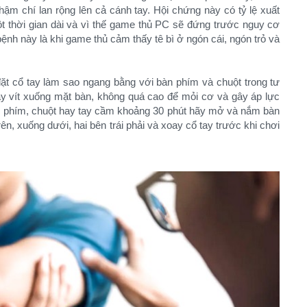
hậm chí lan rộng lên cả cánh tay. Hội chứng này có tỷ lệ xuất
 thời gian dài và vì thế game thủ PC sẽ đứng trước nguy cơ
ệnh này là khi game thủ cảm thấy tê bì ở ngón cái, ngón trỏ và
đặt cổ tay làm sao ngang bằng với bàn phím và chuột trong tư
tay vít xuống mặt bàn, không quá cao để mỏi cơ và gây áp lực
àn phím, chuột hay tay cầm khoảng 30 phút hãy mở và nắm bàn
rên, xuống dưới, hai bên trái phải và xoay cổ tay trước khi chơi