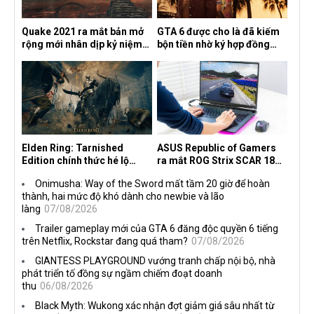
Quake 2021 ra mắt bản mở
GTA 6 được cho là đã kiếm
rộng mới nhân dịp kỷ niệm
bộn tiền nhờ ký hợp đồng
30 năm, mang tên Dawn of
độc quyền với Netflix
the Machine
Elden Ring: Tarnished
ASUS Republic of Gamers
Edition chính thức hé lộ
ra mắt ROG Strix SCAR 18
nghề nghiệp mới siêu "ngầu"
2026 tại Việt Nam
Onimusha: Way of the Sword mất tầm 20 giờ để hoàn
thành, hai mức độ khó dành cho newbie và lão
làng
07/08/2026
Trailer gameplay mới của GTA 6 đăng độc quyền 6 tiếng
trên Netflix, Rockstar đang quá tham?
07/08/2026
GIANTESS PLAYGROUND vướng tranh chấp nội bộ, nhà
phát triển tố đồng sự ngầm chiếm đoạt doanh
thu
06/08/2026
Black Myth: Wukong xác nhận đợt giảm giá sâu nhất từ