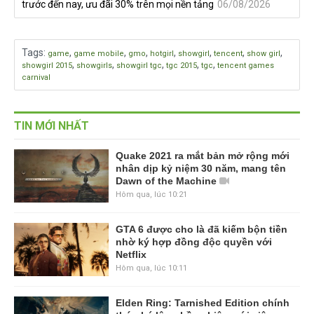
trước đến nay, ưu đãi 30% trên mọi nền tảng
06/08/2026
Tags
:
,
,
,
,
,
,
,
game
game mobile
gmo
hotgirl
showgirl
tencent
show girl
,
,
,
,
,
showgirl 2015
showgirls
showgirl tgc
tgc 2015
tgc
tencent games
carnival
TIN MỚI NHẤT
Quake 2021 ra mắt bản mở rộng mới
nhân dịp kỷ niệm 30 năm, mang tên
Dawn of the Machine
Hôm qua, lúc 10:21
GTA 6 được cho là đã kiếm bộn tiền
nhờ ký hợp đồng độc quyền với
Netflix
Hôm qua, lúc 10:11
Elden Ring: Tarnished Edition chính