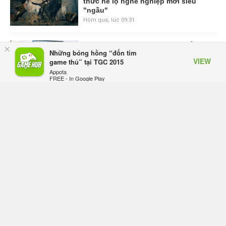
thức hé lộ nghề nghiệp mới siêu
"ngầu"
Hôm qua, lúc 09:31
ASUS Republic of Gamers ra mắt
×
Những bóng hồng “đốn tim
ROG Strix SCAR 18 2026 tại Việt
VIEW
game thủ” tại TGC 2015
Nam
Appota
Thứ sáu lúc 10:34
FREE - In Google Play
Onimusha: Way of the Sword mất
tầm 20 giờ để hoàn thành, hai mức
độ khó dành cho newbie và lão làng
Thứ sáu lúc 10:27
Trailer gameplay mới của GTA 6
đăng độc quyền 6 tiếng trên Netflix,
Rockstar đang quá tham?
Thứ sáu lúc 10:15
GIANTESS PLAYGROUND vướng
tranh chấp nội bộ, nhà phát triển tố