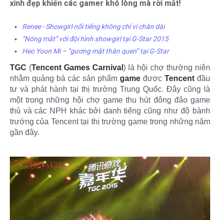
xinh đẹp khiến các gamer khó lòng mà rời mắt!
Renee - Showgirl nổi tiếng không chỉ vì chân dài
“Nóng mắt” với đội hình showgirl tại G-Star 2015
Heo Yoon Mi – “gương mặt thân quen” tại G-Star
TGC
(
Tencent Games Carnival
) là hội chợ thường niên
nhằm quảng bá các sản phẩm
game
được
Tencent
đầu
tư và phát hành tại thị trường Trung Quốc. Đây cũng là
một trong những hội chợ game thu hút đông đảo game
thủ và các NPH khác bởi danh tiếng cũng như độ bành
trướng của Tencent tại thị trường game trong những năm
gần đây.