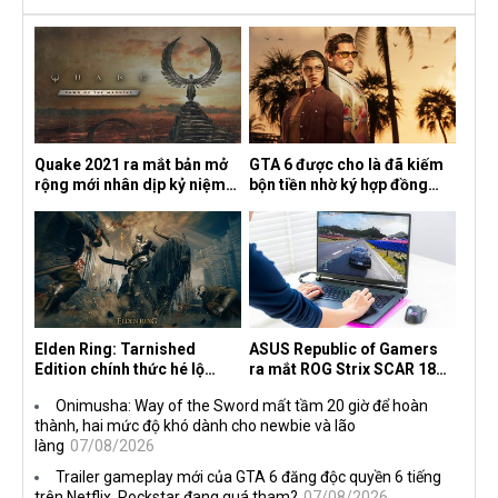
Quake 2021 ra mắt bản mở
GTA 6 được cho là đã kiếm
rộng mới nhân dịp kỷ niệm
bộn tiền nhờ ký hợp đồng
30 năm, mang tên Dawn of
độc quyền với Netflix
the Machine
Elden Ring: Tarnished
ASUS Republic of Gamers
Edition chính thức hé lộ
ra mắt ROG Strix SCAR 18
nghề nghiệp mới siêu "ngầu"
2026 tại Việt Nam
Onimusha: Way of the Sword mất tầm 20 giờ để hoàn
thành, hai mức độ khó dành cho newbie và lão
làng
07/08/2026
Trailer gameplay mới của GTA 6 đăng độc quyền 6 tiếng
trên Netflix, Rockstar đang quá tham?
07/08/2026