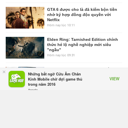
GTA 6 được cho là đã kiếm bộn tiền
nhờ ký hợp đồng độc quyền với
Netflix
Hôm nay lúc 10:11
Elden Ring: Tarnished Edition chính
thức hé lộ nghề nghiệp mới siêu
"ngầu"
Hôm nay lúc 09:31
ASUS Republic of Gamers ra mắt
×
Những bất ngờ Cửu Âm Chân
ROG Strix SCAR 18 2026 tại Việt
VIEW
Kinh Mobile chờ đợi game thủ
Nam
trong năm 2016
Hôm qua, lúc 10:34
Appota
FREE - In Google Play
Onimusha: Way of the Sword mất
tầm 20 giờ để hoàn thành, hai mức
độ khó dành cho newbie và lão làng
Hôm qua, lúc 10:27