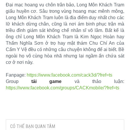
Đại mạc hoang vu chôn trân bảo, Long Môn Khách Trạm
giấu huyền cơ. Sâu trong vùng hoang mạc mênh mông,
Long Môn Khách Trạm luôn là địa điểm duy nhất cho các
lữ khách dừng chân, cũng là nơi ám binh phục trận mà
triều đình giám sát khống chế nhân sĩ võ lâm. Bất kể là
ông chỉ Long Môn Khách Trạm là Kim Ngọc Hoàn hay
Thẩm Nghĩa Sơn ở trọ hay mật thám Chu Chí An của
Cẩm Y Vệ đều có những câu chuyện không để ai biết. Bề
ngoài họ vô cùng hòa nhã nhưng lại ngầm ẩn chứa sát
cơ ở nơi này.
Fanpage:
https://www.facebook.com/cack3d/?fref=ts
Group
tải game
và thảo luận:
https://www.facebook.com/groups/CACKmobile/?fref=ts
CÓ THỂ BẠN QUAN TÂM