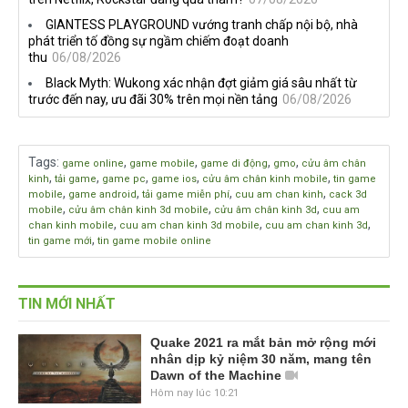
GIANTESS PLAYGROUND vướng tranh chấp nội bộ, nhà
phát triển tố đồng sự ngầm chiếm đoạt doanh
thu
06/08/2026
Black Myth: Wukong xác nhận đợt giảm giá sâu nhất từ
trước đến nay, ưu đãi 30% trên mọi nền tảng
06/08/2026
Tags
:
,
,
,
,
game online
game mobile
game di động
gmo
cửu âm chân
,
,
,
,
,
kinh
tải game
game pc
game ios
cửu âm chân kinh mobile
tin game
,
,
,
,
mobile
game android
tải game miễn phí
cuu am chan kinh
cack 3d
,
,
,
mobile
cửu âm chân kinh 3d mobile
cửu âm chân kinh 3d
cuu am
,
,
,
chan kinh mobile
cuu am chan kinh 3d mobile
cuu am chan kinh 3d
,
tin game mới
tin game mobile online
TIN MỚI NHẤT
Quake 2021 ra mắt bản mở rộng mới
nhân dịp kỷ niệm 30 năm, mang tên
Dawn of the Machine
Hôm nay lúc 10:21