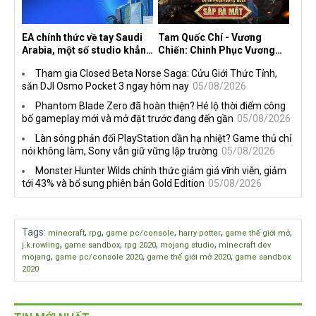
EA chính thức về tay Saudi
Tam Quốc Chí - Vương
Arabia, một số studio khẳng
Chiến: Chinh Phục Vương
định vẫn theo đuổi chiến
Quốc mở đăng ký trước tại
Tham gia Closed Beta Norse Saga: Cửu Giới Thức Tỉnh,
lược DEI
sáu thị trường Đông Nam Á
săn DJI Osmo Pocket 3 ngay hôm nay
05/08/2026
Phantom Blade Zero đã hoàn thiện? Hé lộ thời điểm công
bố gameplay mới và mở đặt trước đang đến gần
05/08/2026
Làn sóng phản đối PlayStation dần hạ nhiệt? Game thủ chỉ
nói không làm, Sony vẫn giữ vững lập trường
05/08/2026
Monster Hunter Wilds chính thức giảm giá vĩnh viễn, giảm
tới 43% và bổ sung phiên bản Gold Edition
05/08/2026
Tags
:
,
,
,
,
,
minecraft
rpg
game pc/console
harry potter
game thế giới mở
,
,
,
,
j.k.rowling
game sandbox
rpg 2020
mojang studio
minecraft dev
,
,
,
mojang
game pc/console 2020
game thế giới mở 2020
game sandbox
2020