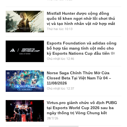
Mistfall Hunter được cộng đồng
quốc tế khen ngợi nhờ lối chơi thú
vị và tạo hình nhân vật nữ hợp mắt
Thứ hai lúc 10:13
Esports Foundation và adidas công
bố hợp tác mang tính cột mốc cho
kỳ Esports Nations Cup đầu tiên
Chủ nhật lúc 12:46
Norse Saga Chính Thức Mở Cửa
Closed Beta Tại Việt Nam Từ 04 –
11/08/2026
Chủ nhật lúc 12:37
Virtus.pro giành chức vô địch PUBG
tại Esports World Cup 2026 sau ba
ngày thống trị Vòng Chung kết
28/7/26