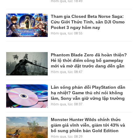
Hôm qua, lúc 18:49
Tham gia Closed Beta Norse Saga:
Cửu Giới Thức Tỉnh, săn DJI Osmo
Pocket 3 ngay hôm nay
Hôm qua, lúc 08:55
Phantom Blade Zero đã hoàn thiện?
Hé lộ thời điểm công bố gameplay
mới và mở đặt trước đang đến gần
Hôm qua, lúc 08:47
Làn sóng phản đối PlayStation dần
hạ nhiệt? Game thủ chỉ nói không
làm, Sony vẫn giữ vững lập trường
Hôm qua, lúc 08:37
Monster Hunter Wilds chính thức
giảm giá vĩnh viễn, giảm tới 43% và
bổ sung phiên bản Gold Edition
Hôm qua, lúc 08:29