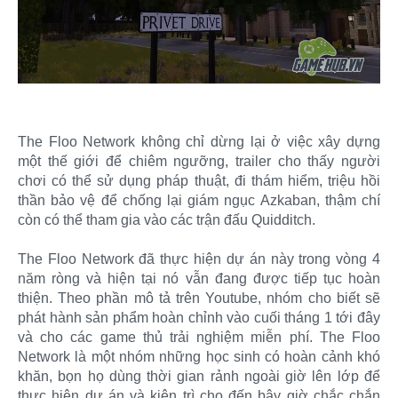
The Floo Network không chỉ dừng lại ở việc xây dựng
một thế giới để chiêm ngưỡng, trailer cho thấy người
chơi có thể sử dụng pháp thuật, đi thám hiểm, triệu hồi
thần bảo vệ để chống lại giám ngục Azkaban, thậm chí
còn có thể tham gia vào các trận đấu Quidditch.
The Floo Network đã thực hiện dự án này trong vòng 4
năm ròng và hiện tại nó vẫn đang được tiếp tục hoàn
thiện. Theo phần mô tả trên Youtube, nhóm cho biết sẽ
phát hành sản phẩm hoàn chỉnh vào cuối tháng 1 tới đây
và cho các game thủ trải nghiệm miễn phí. The Floo
Network là một nhóm những học sinh có hoàn cảnh khó
khăn, bọn họ dùng thời gian rảnh ngoài giờ lên lớp để
thực hiện dự án và kiên trì cho đến bây giờ chắc chắn