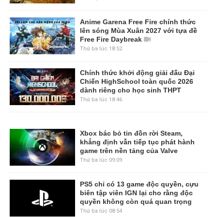
Anime Garena Free Fire chính thức
lên sóng Mùa Xuân 2027 với tựa đề
Free Fire Daybreak
Thứ ba lúc 18:52
Chính thức khởi động giải đấu Đại
Chiến HighSchool toàn quốc 2026
dành riêng cho học sinh THPT
Thứ ba lúc 18:46
Xbox bác bỏ tin đồn rời Steam,
khẳng định vẫn tiếp tục phát hành
game trên nền tảng của Valve
Thứ ba lúc 09:09
PS5 chỉ có 13 game độc quyền, cựu
biên tập viên IGN lại cho rằng độc
quyền không còn quá quan trọng
Thứ ba lúc 08:54