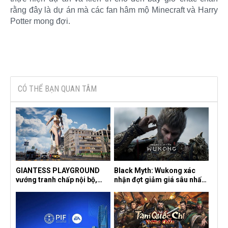
rằng đây là dự án mà các fan hâm mộ Minecraft và Harry
Potter mong đợi.​
CÓ THỂ BẠN QUAN TÂM
GIANTESS PLAYGROUND
Black Myth: Wukong xác
vướng tranh chấp nội bộ,
nhận đợt giảm giá sâu nhất
nhà phát triển tố đồng sự
từ trước đến nay, ưu đãi 30%
ngầm chiếm đoạt doanh thu
trên mọi nền tảng