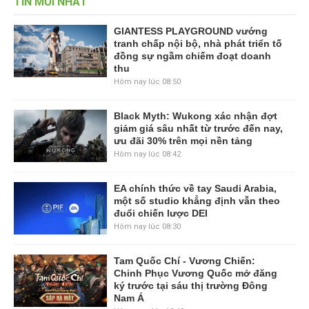
TIN MỚI NHẤT
GIANTESS PLAYGROUND vướng
tranh chấp nội bộ, nhà phát triển tố
đồng sự ngầm chiếm đoạt doanh
thu
Hôm nay lúc 08:50
Black Myth: Wukong xác nhận đợt
giảm giá sâu nhất từ trước đến nay,
ưu đãi 30% trên mọi nền tảng
Hôm nay lúc 08:42
EA chính thức về tay Saudi Arabia,
một số studio khẳng định vẫn theo
đuổi chiến lược DEI
Hôm nay lúc 08:30
Tam Quốc Chí - Vương Chiến:
Chinh Phục Vương Quốc mở đăng
ký trước tại sáu thị trường Đông
Nam Á