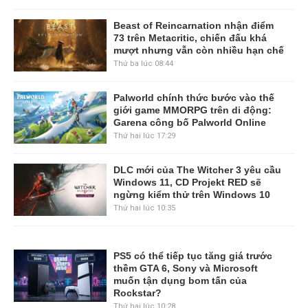
Beast of Reincarnation nhận điểm
73 trên Metacritic, chiến đấu khá
mượt nhưng vẫn còn nhiều hạn chế
Thứ ba lúc 08:44
Palworld chính thức bước vào thế
giới game MMORPG trên di động:
Garena công bố Palworld Online
Thứ hai lúc 17:29
DLC mới của The Witcher 3 yêu cầu
Windows 11, CD Projekt RED sẽ
ngừng kiểm thử trên Windows 10
Thứ hai lúc 10:35
PS5 có thể tiếp tục tăng giá trước
thềm GTA 6, Sony và Microsoft
muốn tận dụng bom tấn của
Rockstar?
Thứ hai lúc 10:28