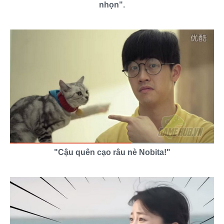
nhọn".
"Cậu quên cạo râu nè Nobita!"