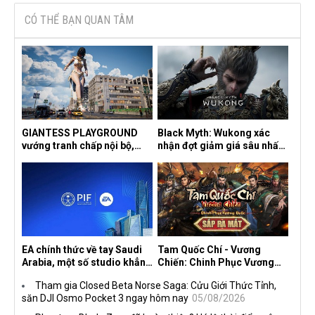
CÓ THỂ BẠN QUAN TÂM
GIANTESS PLAYGROUND
Black Myth: Wukong xác
vướng tranh chấp nội bộ,
nhận đợt giảm giá sâu nhất
nhà phát triển tố đồng sự
từ trước đến nay, ưu đãi 30%
ngầm chiếm đoạt doanh thu
trên mọi nền tảng
EA chính thức về tay Saudi
Tam Quốc Chí - Vương
Arabia, một số studio khẳng
Chiến: Chinh Phục Vương
định vẫn theo đuổi chiến
Quốc mở đăng ký trước tại
Tham gia Closed Beta Norse Saga: Cửu Giới Thức Tỉnh,
lược DEI
sáu thị trường Đông Nam Á
săn DJI Osmo Pocket 3 ngay hôm nay
05/08/2026