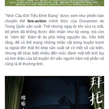
"Nhờ Cậu Đó! Tiểu Đinh Đang" được xem như phiên bản
chuyển thể
live-action
chính thức của Doraemon do
Trung Quốc sản xuất. Thế nhưng ngay từ khi vừa ra mắt,
bộ phim đã không được đón nhận như kỳ vọng, mà còn
bị "ném đá" thậm tệ do phá hỏng nguyên tác. Vẫn biết
rằng, để có thể mang những nhân vật trong truyện tranh
ra ngoài đời thật thì ekip sản xuất sẽ có một số cải biên,
nhưng để khác biệt nhiều đến mức đánh mất hết tinh túy
và tinh thần của bộ truyện thì việc người hâm mộ phẫn nộ
cũng là lẽ thường tình.