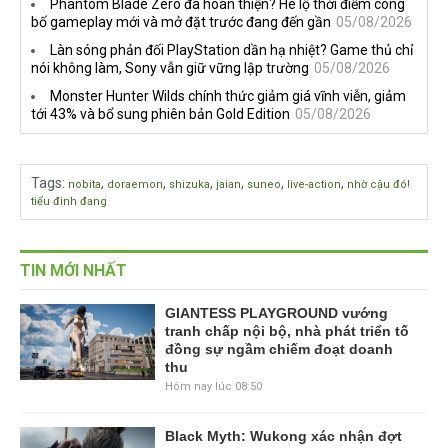
Phantom Blade Zero đã hoàn thiện? Hé lộ thời điểm công
bố gameplay mới và mở đặt trước đang đến gần
05/08/2026
Làn sóng phản đối PlayStation dần hạ nhiệt? Game thủ chỉ
nói không làm, Sony vẫn giữ vững lập trường
05/08/2026
Monster Hunter Wilds chính thức giảm giá vĩnh viễn, giảm
tới 43% và bổ sung phiên bản Gold Edition
05/08/2026
Tags
:
,
,
,
,
,
,
nobita
doraemon
shizuka
jaian
suneo
live-action
nhờ cậu đó!
tiểu đinh đang
TIN MỚI NHẤT
GIANTESS PLAYGROUND vướng
tranh chấp nội bộ, nhà phát triển tố
đồng sự ngầm chiếm đoạt doanh
thu
Hôm nay lúc 08:50
Black Myth: Wukong xác nhận đợt