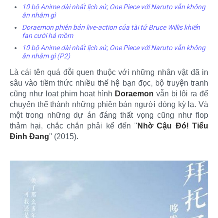
10 bộ Anime dài nhất lịch sử, One Piece với Naruto vẫn không
ăn nhằm gì
Doraemon phiên bản live-action của tài tử Bruce Willis khiến
fan cười há mồm
10 bộ Anime dài nhất lịch sử, One Piece với Naruto vẫn không
ăn nhằm gì (P2)
Là cái tên quá đỗi quen thuộc với những nhân vật đã in
sâu vào tiềm thức nhiều thế hệ bạn đọc, bộ truyện tranh
cũng như loạt phim hoạt hình
Doraemon
vẫn bị lôi ra để
chuyển thể thành những phiên bản người đóng kỳ lạ. Và
một trong những dự án đáng thất vọng cũng như flop
thảm hại, chắc chắn phải kể đến "
Nhờ Cậu Đó! Tiểu
Đinh Đang
" (2015).