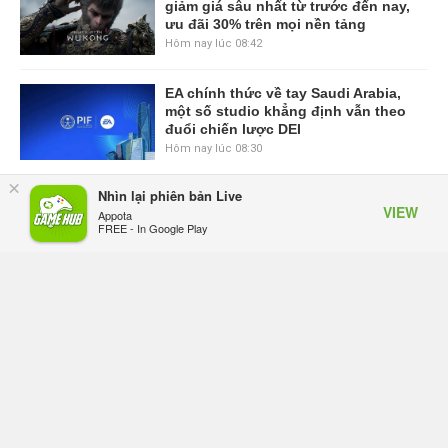
giảm giá sâu nhất từ trước đến nay,
ưu đãi 30% trên mọi nền tảng
Hôm nay lúc 08:42
EA chính thức về tay Saudi Arabia,
một số studio khẳng định vẫn theo
đuổi chiến lược DEI
Hôm nay lúc 08:30
×
Nhìn lại phiên bản Live
Tam Quốc Chí - Vương Chiến:
VIEW
Appota
Chinh Phục Vương Quốc mở đăng
FREE - In Google Play
ký trước tại sáu thị trường Đông
Nam Á
Hôm qua, lúc 18:49
Tham gia Closed Beta Norse Saga:
Cửu Giới Thức Tỉnh, săn DJI Osmo
Pocket 3 ngay hôm nay
Hôm qua, lúc 08:55
Phantom Blade Zero đã hoàn thiện?