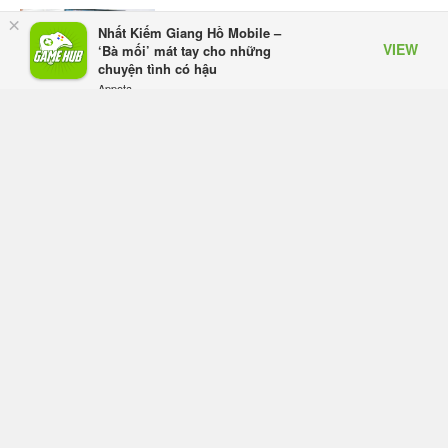
ASUS Republic of Gamers ra mắt
×
Nhất Kiếm Giang Hồ Mobile –
ROG Strix SCAR 18 2026 tại Việt
VIEW
‘Bà mối’ mát tay cho những
Nam
chuyện tình có hậu
Hôm qua, lúc 10:34
Appota
FREE - In Google Play
Onimusha: Way of the Sword mất
tầm 20 giờ để hoàn thành, hai mức
độ khó dành cho newbie và lão làng
Hôm qua, lúc 10:27
Trailer gameplay mới của GTA 6
đăng độc quyền 6 tiếng trên Netflix,
Rockstar đang quá tham?
Hôm qua, lúc 10:15
GIANTESS PLAYGROUND vướng
tranh chấp nội bộ, nhà phát triển tố
đồng sự ngầm chiếm đoạt doanh
thu
Thứ năm lúc 08:50