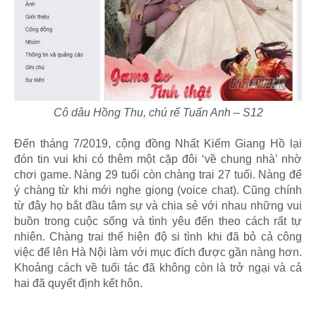
Cô dâu Hồng Thu, chú rể Tuấn Anh – S12
Đến tháng 7/2019, cộng đồng Nhất Kiếm Giang Hồ lại
đón tin vui khi có thêm một cặp đôi ‘về chung nhà’ nhờ
chơi game. Nàng 29 tuổi còn chàng trai 27 tuổi. Nàng để
ý chàng từ khi mới nghe giọng (voice chat). Cũng chính
từ đây họ bắt đầu tâm sự và chia sẻ với nhau những vui
buồn trong cuộc sống và tình yêu đến theo cách rất tự
nhiên. Chàng trai thể hiện độ si tình khi đã bỏ cả công
việc để lên Hà Nội làm với mục đích được gần nàng hơn.
Khoảng cách về tuổi tác đã không còn là trở ngại và cả
hai đã quyết định kết hôn.