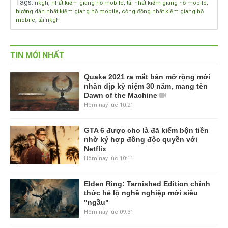
Tags
:
,
,
,
nkgh
nhất kiếm giang hồ mobile
tải nhất kiếm giang hồ mobile
,
hướng dẫn nhất kiếm giang hồ mobile
cộng đồng nhất kiếm giang hồ
,
mobile
tải nkgh
TIN MỚI NHẤT
Quake 2021 ra mắt bản mở rộng mới
nhân dịp kỷ niệm 30 năm, mang tên
Dawn of the Machine
Hôm nay lúc 10:21
GTA 6 được cho là đã kiếm bộn tiền
nhờ ký hợp đồng độc quyền với
Netflix
Hôm nay lúc 10:11
Elden Ring: Tarnished Edition chính
thức hé lộ nghề nghiệp mới siêu
"ngầu"
Hôm nay lúc 09:31