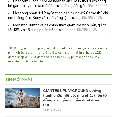
Phantom Blade Zero đã hoàn thiện? Hé lộ thời điểm công
bố gameplay mới và mở đặt trước đang đến gần
05/08/2026
Làn sóng phản đối PlayStation dần hạ nhiệt? Game thủ chỉ
nói không làm, Sony vẫn giữ vững lập trường
05/08/2026
Monster Hunter Wilds chính thức giảm giá vĩnh viễn, giảm
tới 43% và bổ sung phiên bản Gold Edition
05/08/2026
Tags
:
,
,
,
,
,
rpg
game nhập vai
monster hunter
capcom
game pc/console
,
,
,
,
phim chiếu rạp
phim chuyển thể từ game
phim điện ảnh
rpg 2020
,
,
,
game nhập vai 2020
game pc/console 2020
phim điện ảnh 2020
monster hunter live-action
TIN MỚI NHẤT
GIANTESS PLAYGROUND vướng
tranh chấp nội bộ, nhà phát triển tố
đồng sự ngầm chiếm đoạt doanh
thu
45 phút trước