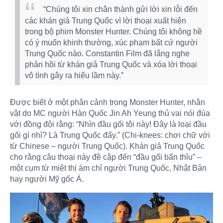
“Chúng tôi xin chân thành gửi lời xin lỗi đến
các khán giả Trung Quốc vì lời thoại xuất hiện
trong bộ phim Monster Hunter. Chúng tôi không hề
có ý muốn khinh thường, xúc phạm bất cứ người
Trung Quốc nào. Constantin Film đã lắng nghe
phản hồi từ khán giả Trung Quốc và xóa lời thoại
vô tình gây ra hiểu lầm này.”
Được biết ở một phân cảnh trong Monster Hunter, nhân
vật do MC người Hàn Quốc Jin Ah Yeung thủ vai nói đùa
với đồng đội rằng: “Nhìn đầu gối tôi này! Đây là loại đầu
gối gì nhỉ? Là Trung Quốc đấy.” (Chi-knees: chơi chữ với
từ Chinese – người Trung Quốc). Khán giả Trung Quốc
cho rằng câu thoại này đề cập đến “đầu gối bẩn thỉu” –
một cụm từ miệt thị ám chỉ người Trung Quốc, Nhật Bản
hay người Mỹ gốc Á.​