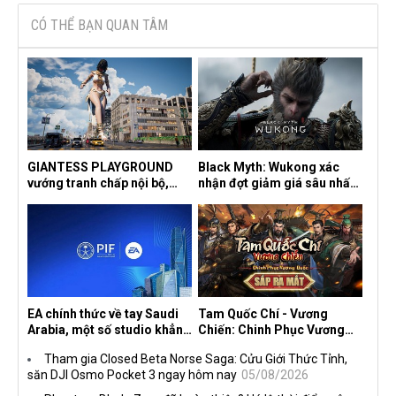
CÓ THỂ BẠN QUAN TÂM
GIANTESS PLAYGROUND
Black Myth: Wukong xác
vướng tranh chấp nội bộ,
nhận đợt giảm giá sâu nhất
nhà phát triển tố đồng sự
từ trước đến nay, ưu đãi 30%
ngầm chiếm đoạt doanh thu
trên mọi nền tảng
EA chính thức về tay Saudi
Tam Quốc Chí - Vương
Arabia, một số studio khẳng
Chiến: Chinh Phục Vương
định vẫn theo đuổi chiến
Quốc mở đăng ký trước tại
Tham gia Closed Beta Norse Saga: Cửu Giới Thức Tỉnh,
lược DEI
sáu thị trường Đông Nam Á
săn DJI Osmo Pocket 3 ngay hôm nay
05/08/2026