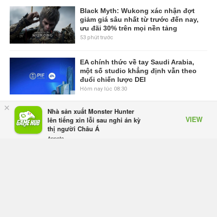
Black Myth: Wukong xác nhận đợt
giảm giá sâu nhất từ trước đến nay,
ưu đãi 30% trên mọi nền tảng
53 phút trước
EA chính thức về tay Saudi Arabia,
một số studio khẳng định vẫn theo
đuổi chiến lược DEI
Hôm nay lúc 08:30
×
Nhà sản xuất Monster Hunter
Tam Quốc Chí - Vương Chiến:
VIEW
lên tiếng xin lỗi sau nghi án kỳ
Chinh Phục Vương Quốc mở đăng
thị người Châu Á
ký trước tại sáu thị trường Đông
Appota
Nam Á
FREE - In Google Play
Hôm qua, lúc 18:49
Tham gia Closed Beta Norse Saga:
Cửu Giới Thức Tỉnh, săn DJI Osmo
Pocket 3 ngay hôm nay
Hôm qua, lúc 08:55