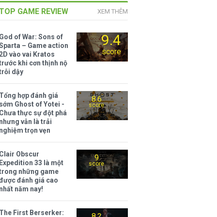
TOP GAME REVIEW
XEM THÊM
9.4
God of War: Sons of
Sparta – Game action
score
2D vào vai Kratos
trước khi cơn thịnh nộ
trỗi dậy
Tổng hợp đánh giá
8.6
sớm Ghost of Yotei -
score
Chưa thực sự đột phá
nhưng vẫn là trải
nghiệm trọn vẹn
Clair Obscur
9
Expedition 33 là một
score
trong những game
được đánh giá cao
nhất năm nay!
The First Berserker:
8.2