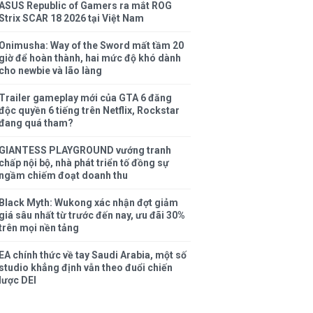
ASUS Republic of Gamers ra mắt ROG
Strix SCAR 18 2026 tại Việt Nam
Onimusha: Way of the Sword mất tầm 20
giờ để hoàn thành, hai mức độ khó dành
cho newbie và lão làng
Trailer gameplay mới của GTA 6 đăng
độc quyền 6 tiếng trên Netflix, Rockstar
đang quá tham?
GIANTESS PLAYGROUND vướng tranh
chấp nội bộ, nhà phát triển tố đồng sự
ngầm chiếm đoạt doanh thu
Black Myth: Wukong xác nhận đợt giảm
giá sâu nhất từ trước đến nay, ưu đãi 30%
trên mọi nền tảng
EA chính thức về tay Saudi Arabia, một số
studio khẳng định vẫn theo đuổi chiến
lược DEI