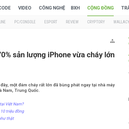
 CODE
VIDEO
CÔNG NGHỆ
BXH
CỘNG ĐỒNG
TR
INE
PC/CONSOLE
ESPORT
REVIEW
CRYPTORY
WALLAC
0% sản lượng iPhone vừa cháy lớn
đây, một đám cháy rất lớn đã bùng phát ngay tại nhà máy
 Hà Nam, Trung Quốc.
 tại Việt Nam?
 10 triệu đồng
như thật