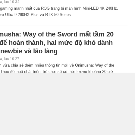
, lúc 10:34
 gaming mạnh nhất của ROG trang bị màn hình Mini-LED 4K 240Hz,
ore Ultra 9 290HX Plus và RTX 50 Series.
musha: Way of the Sword mất tầm 20
 để hoàn thành, hai mức độ khó dành
newbie và lão làng
, lúc 10:27
 vừa chia sẻ thêm nhiều thông tin mới về Onimusha: Way of the
Theo đội ngũ phát triển, trò chơi sẽ có thời lượng khoảng 20 giờ,
i bổ sung nhiều cơ chế hỗ trợ giúp người mới dễ tiếp cận hơn.
iler gameplay mới của GTA 6 đăng độc
n 6 tiếng trên Netflix, Rockstar đang
 tham?
, lúc 10:15
r Games đang hứng chịu nhiều ý kiến trái chiều sau khi xác nhận
 tác với Netflix để phát hành sớm bản xem trước mở rộng của GTA