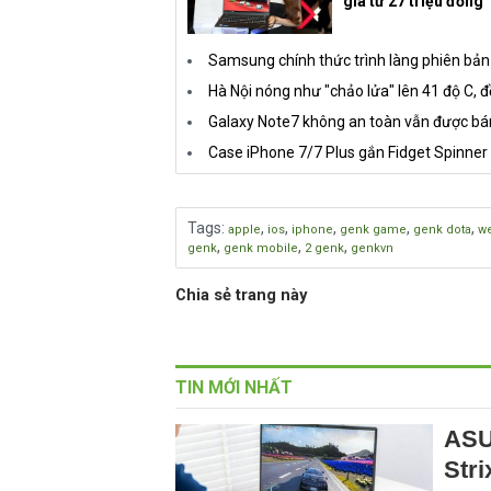
giá từ 27 triệu đồng
Samsung chính thức trình làng phiên bả
Hà Nội nóng như "chảo lửa" lên 41 độ C, 
Galaxy Note7 không an toàn vẫn được bán
Case iPhone 7/7 Plus gắn Fidget Spinner
Tags
:
,
,
,
,
,
apple
ios
iphone
genk game
genk dota
w
,
,
,
genk
genk mobile
2 genk
genkvn
Chia sẻ trang này
TIN MỚI NHẤT
ASU
Stri