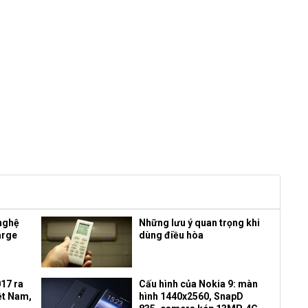
nghệ
Những lưu ý quan trọng khi
arge
dùng điều hòa
17 ra
Cấu hình của Nokia 9: màn
iệt Nam,
hình 1440x2560, SnapD