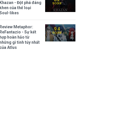
Khazan - Đột phá đáng
score
khen của thể loại
Soul-likes
Review Metaphor:
9.4
ReFantazio - Sự kết
score
hợp hoàn hảo từ
những gì tinh túy nhất
của Atlus