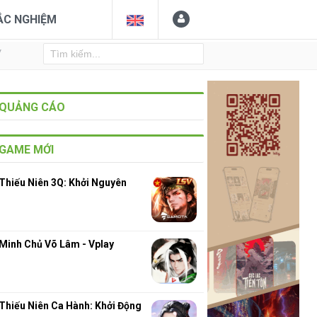
ẮC NGHIỆM
Y
QUẢNG CÁO
GAME MỚI
Thiếu Niên 3Q: Khởi Nguyên
Minh Chủ Võ Lâm - Vplay
Thiếu Niên Ca Hành: Khởi Động