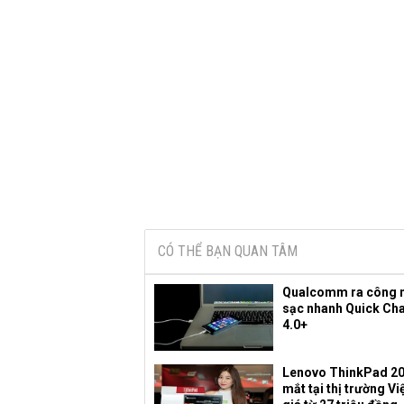
CÓ THỂ BẠN QUAN TÂM
Qualcomm ra công 
sạc nhanh Quick Ch
4.0+
Lenovo ThinkPad 20
mắt tại thị trường V