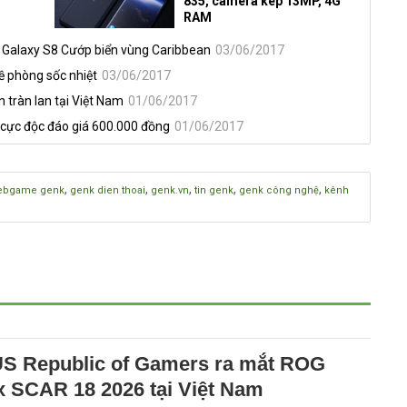
835, camera kép 13MP, 4G
RAM
n Galaxy S8 Cướp biển vùng Caribbean
03/06/2017
đề phòng sốc nhiệt
03/06/2017
 tràn lan tại Việt Nam
01/06/2017
 cực độc đáo giá 600.000 đồng
01/06/2017
,
,
,
,
,
ebgame genk
genk dien thoai
genk.vn
tin genk
genk công nghệ
kênh
S Republic of Gamers ra mắt ROG
x SCAR 18 2026 tại Việt Nam