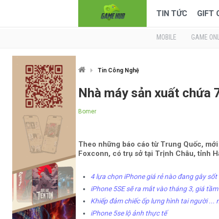
TIN TỨC
GIFT
MOBILE
GAME ONL
Tin Công Nghệ
Nhà máy sản xuất chứa 7
Bomer
Theo những báo cáo từ Trung Quốc, mới 
Foxconn, có trụ sở tại Trịnh Châu, tỉnh
4 lựa chọn iPhone giá rẻ nào đang gây sốt
iPhone 5SE sẽ ra mắt vào tháng 3, giá tầm
Khiếp đảm chiếc ốp lưng hình tai người ... 
iPhone 5se lộ ảnh thực tế