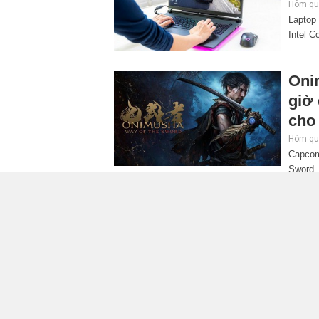
Hôm qua
Laptop
Intel C
Oni
giờ
cho 
Hôm qua
Capcom
Sword. 
mở rộng đáng kể so với các phần trước, đồng thờ
Tra
quyề
quá
Hôm qua
Rocksta
sẽ hợp