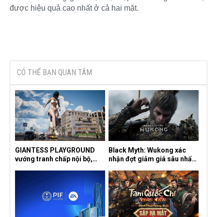
được hiệu quả cao nhất ở cả hai mặt.​
CÓ THỂ BẠN QUAN TÂM
GIANTESS PLAYGROUND
Black Myth: Wukong xác
vướng tranh chấp nội bộ,
nhận đợt giảm giá sâu nhất
nhà phát triển tố đồng sự
từ trước đến nay, ưu đãi 30%
ngầm chiếm đoạt doanh thu
trên mọi nền tảng