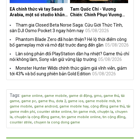
EA chính thức về tay Saudi
Tam Quốc Chí - Vương
Arabia, một số studio khẳng
Chiến: Chinh Phục Vương
định vẫn theo đuổi chiến
Quốc mở đăng ký trước tại
Tham gia Closed Beta Norse Saga: Cửu Giới Thức Tỉnh,
lược DEI
sáu thị trường Đông Nam Á
săn DJI Osmo Pocket 3 ngay hôm nay
05/08/2026
Phantom Blade Zero đã hoàn thiện? Hé lộ thời điểm công
bố gameplay mới và mở đặt trước đang đến gần
05/08/2026
Làn sóng phản đối PlayStation dần hạ nhiệt? Game thủ chỉ
nói không làm, Sony vẫn giữ vững lập trường
05/08/2026
Monster Hunter Wilds chính thức giảm giá vĩnh viễn, giảm
tới 43% và bổ sung phiên bản Gold Edition
05/08/2026
Tags
:
,
,
,
,
,
game online
game mobile
game di động
gmo
game thủ
tải
,
,
,
,
,
,
game
game pc
game thu
dota 2
game ios
game mobile mới
tin
,
,
,
,
game mobile
game android
game mobile hay
cộng đồng game thủ
tải
,
,
,
,
game miễn phí
counter strike online
tin game mới
chuyện lạ
chuyen
,
,
,
,
la
chuyện lạ cộng đồng game
tin game mobile online
tin cộng đồng
,
counter strile
chuyen la cong dong game