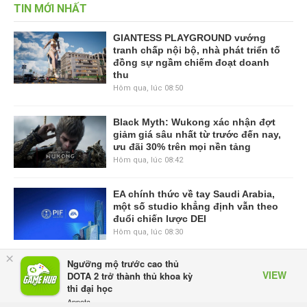
TIN MỚI NHẤT
GIANTESS PLAYGROUND vướng
tranh chấp nội bộ, nhà phát triển tố
đồng sự ngầm chiếm đoạt doanh
thu
Hôm qua, lúc 08:50
Black Myth: Wukong xác nhận đợt
giảm giá sâu nhất từ trước đến nay,
ưu đãi 30% trên mọi nền tảng
Hôm qua, lúc 08:42
EA chính thức về tay Saudi Arabia,
một số studio khẳng định vẫn theo
đuổi chiến lược DEI
Hôm qua, lúc 08:30
×
Ngưỡng mộ trước cao thủ
Tam Quốc Chí - Vương Chiến:
VIEW
DOTA 2 trở thành thủ khoa kỳ
Chinh Phục Vương Quốc mở đăng
thi đại học
ký trước tại sáu thị trường Đông
Appota
Nam Á