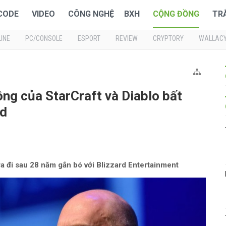
 CODE
VIDEO
CÔNG NGHỆ
BXH
CỘNG ĐỒNG
TR
INE
PC/CONSOLE
ESPORT
REVIEW
CRYPTORY
WALLAC
ng của StarCraft và Diablo bất
rd
ra đi sau 28 năm gắn bó với Blizzard Entertainment