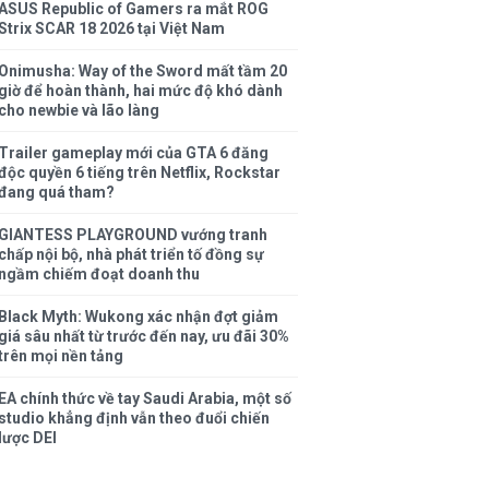
ASUS Republic of Gamers ra mắt ROG
Strix SCAR 18 2026 tại Việt Nam
Onimusha: Way of the Sword mất tầm 20
giờ để hoàn thành, hai mức độ khó dành
cho newbie và lão làng
Trailer gameplay mới của GTA 6 đăng
độc quyền 6 tiếng trên Netflix, Rockstar
đang quá tham?
GIANTESS PLAYGROUND vướng tranh
chấp nội bộ, nhà phát triển tố đồng sự
ngầm chiếm đoạt doanh thu
Black Myth: Wukong xác nhận đợt giảm
giá sâu nhất từ trước đến nay, ưu đãi 30%
trên mọi nền tảng
EA chính thức về tay Saudi Arabia, một số
studio khẳng định vẫn theo đuổi chiến
lược DEI