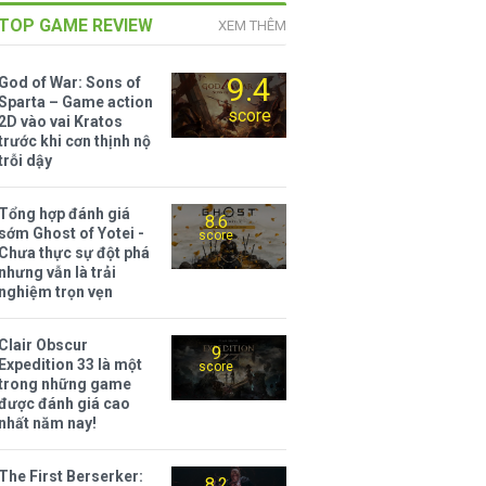
TOP GAME REVIEW
XEM THÊM
9.4
God of War: Sons of
Sparta – Game action
score
2D vào vai Kratos
trước khi cơn thịnh nộ
trỗi dậy
Tổng hợp đánh giá
8.6
sớm Ghost of Yotei -
score
Chưa thực sự đột phá
nhưng vẫn là trải
nghiệm trọn vẹn
Clair Obscur
9
Expedition 33 là một
score
trong những game
được đánh giá cao
nhất năm nay!
The First Berserker:
8.2