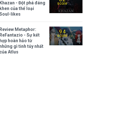
Khazan - Đột phá đáng
score
khen của thể loại
Soul-likes
Review Metaphor:
9.4
ReFantazio - Sự kết
score
hợp hoàn hảo từ
những gì tinh túy nhất
của Atlus