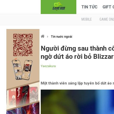
TIN TỨC
GIFT
MOBILE
GAME ONL
Tin nước ngoài
Người đừng sau thành cô
ngờ dứt áo rời bỏ Blizza
Yaezakura
Một thành viên sáng lập tuyên bố dứt áo 