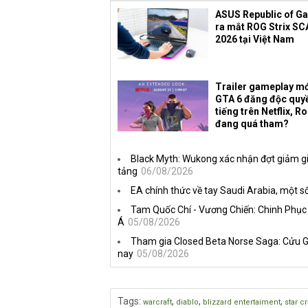
ASUS Republic of G
ra mắt ROG Strix SC
2026 tại Việt Nam
Trailer gameplay mớ
GTA 6 đăng độc quy
tiếng trên Netflix, R
đang quá tham?
Black Myth: Wukong xác nhận đợt giảm gi
tảng
06/08/2026
EA chính thức về tay Saudi Arabia, một số
Tam Quốc Chí - Vương Chiến: Chinh Phục
Á
05/08/2026
Tham gia Closed Beta Norse Saga: Cửu G
nay
05/08/2026
Tags
:
,
,
,
warcraft
diablo
blizzard entertaiment
star cr