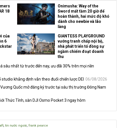
amers
Onimusha: Way of the
AR 18
Sword mất tầm 20 giờ để
hoàn thành, hai mức độ khó
dành cho newbie và lão
làng
i của
GIANTESS PLAYGROUND
ền 6
vướng tranh chấp nội bộ,
ockstar
nhà phát triển tố đồng sự
ngầm chiếm đoạt doanh
thu
á sâu nhất từ trước đến nay, ưu đãi 30% trên mọi nền
 studio khẳng định vẫn theo đuổi chiến lược DEI
06/08/2026
 Vương Quốc mở đăng ký trước tại sáu thị trường Đông Nam
iới Thức Tỉnh, săn DJI Osmo Pocket 3 ngay hôm
,
,
aft
tin nước ngoài
frank pearce