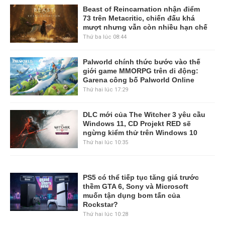
Beast of Reincarnation nhận điểm
73 trên Metacritic, chiến đấu khá
mượt nhưng vẫn còn nhiều hạn chế
Thứ ba lúc 08:44
Palworld chính thức bước vào thế
giới game MMORPG trên di động:
Garena công bố Palworld Online
Thứ hai lúc 17:29
DLC mới của The Witcher 3 yêu cầu
Windows 11, CD Projekt RED sẽ
ngừng kiểm thử trên Windows 10
Thứ hai lúc 10:35
PS5 có thể tiếp tục tăng giá trước
thềm GTA 6, Sony và Microsoft
muốn tận dụng bom tấn của
Rockstar?
Thứ hai lúc 10:28