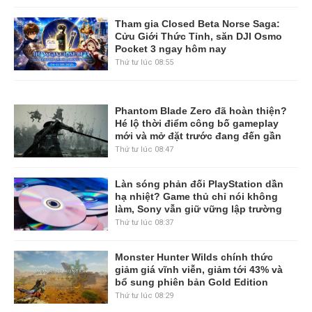
Tham gia Closed Beta Norse Saga:
Cửu Giới Thức Tỉnh, săn DJI Osmo
Pocket 3 ngay hôm nay
Thứ tư lúc 08:55
Phantom Blade Zero đã hoàn thiện?
Hé lộ thời điểm công bố gameplay
mới và mở đặt trước đang đến gần
Thứ tư lúc 08:47
Làn sóng phản đối PlayStation dần
hạ nhiệt? Game thủ chỉ nói không
làm, Sony vẫn giữ vững lập trường
Thứ tư lúc 08:37
Monster Hunter Wilds chính thức
giảm giá vĩnh viễn, giảm tới 43% và
bổ sung phiên bản Gold Edition
Thứ tư lúc 08:29