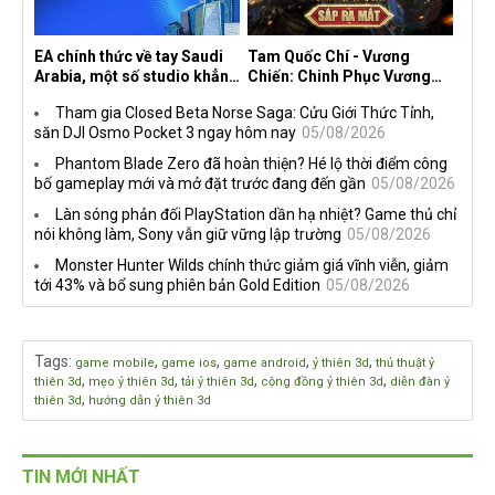
EA chính thức về tay Saudi
Tam Quốc Chí - Vương
Arabia, một số studio khẳng
Chiến: Chinh Phục Vương
định vẫn theo đuổi chiến
Quốc mở đăng ký trước tại
Tham gia Closed Beta Norse Saga: Cửu Giới Thức Tỉnh,
lược DEI
sáu thị trường Đông Nam Á
săn DJI Osmo Pocket 3 ngay hôm nay
05/08/2026
Phantom Blade Zero đã hoàn thiện? Hé lộ thời điểm công
bố gameplay mới và mở đặt trước đang đến gần
05/08/2026
Làn sóng phản đối PlayStation dần hạ nhiệt? Game thủ chỉ
nói không làm, Sony vẫn giữ vững lập trường
05/08/2026
Monster Hunter Wilds chính thức giảm giá vĩnh viễn, giảm
tới 43% và bổ sung phiên bản Gold Edition
05/08/2026
Tags
:
,
,
,
,
game mobile
game ios
game android
ỷ thiên 3d
thủ thuật ỷ
,
,
,
,
thiên 3d
mẹo ỷ thiên 3d
tải ỷ thiên 3d
cộng đồng ỷ thiên 3d
diễn đàn ỷ
,
thiên 3d
hướng dẫn ỷ thiên 3d
TIN MỚI NHẤT