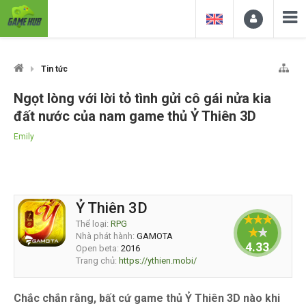
Tin tức
Ngọt lòng với lời tỏ tình gửi cô gái nửa kia
đất nước của nam game thủ Ỷ Thiên 3D
Emily
Ỷ Thiên 3D
Thể loại:
RPG
Nhà phát hành:
GAMOTA
4.33333
Open beta:
2016
Trang chủ:
https://ythien.mobi/
Chắc chắn rằng, bất cứ game thủ Ỷ Thiên 3D nào khi