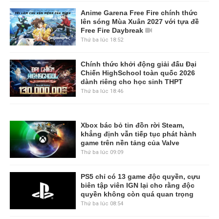
Anime Garena Free Fire chính thức
lên sóng Mùa Xuân 2027 với tựa đề
Free Fire Daybreak
Thứ ba lúc 18:52
Chính thức khởi động giải đấu Đại
Chiến HighSchool toàn quốc 2026
dành riêng cho học sinh THPT
Thứ ba lúc 18:46
Xbox bác bỏ tin đồn rời Steam,
khẳng định vẫn tiếp tục phát hành
game trên nền tảng của Valve
Thứ ba lúc 09:09
PS5 chỉ có 13 game độc quyền, cựu
biên tập viên IGN lại cho rằng độc
quyền không còn quá quan trọng
Thứ ba lúc 08:54