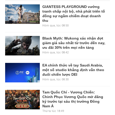
GIANTESS PLAYGROUND vướng
tranh chấp nội bộ, nhà phát triển tố
đồng sự ngầm chiếm đoạt doanh
thu
Hôm qua, lúc 08:50
Black Myth: Wukong xác nhận đợt
giảm giá sâu nhất từ trước đến nay,
ưu đãi 30% trên mọi nền tảng
Hôm qua, lúc 08:42
EA chính thức về tay Saudi Arabia,
một số studio khẳng định vẫn theo
đuổi chiến lược DEI
Hôm qua, lúc 08:30
Tam Quốc Chí - Vương Chiến:
Chinh Phục Vương Quốc mở đăng
ký trước tại sáu thị trường Đông
Nam Á
Thứ tư lúc 18:49