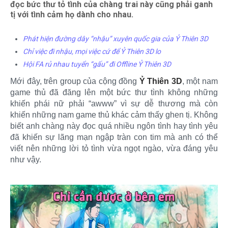
đọc bức thư tỏ tình của chàng trai này cũng phải ganh
tị với tình cảm họ dành cho nhau.
Phát hiện đường dây “nhậu” xuyên quốc gia của Ỷ Thiên 3D
Chỉ việc đi nhậu, mọi việc cứ để Ỷ Thiên 3D lo
Hội FA rủ nhau tuyển “gấu” đi Offline Ỷ Thiên 3D
Mới đây, trên group của cộng đồng
Ỷ Thiên 3D
, một nam
game thủ đã đăng lên một bức thư tình không những
khiến phái nữ phải “awww” vì sự dễ thương mà còn
khiến những nam game thủ khác cảm thấy ghen tị. Không
biết anh chàng này đọc quá nhiều ngôn tình hay tình yêu
đã khiến sự lãng mạn ngập tràn con tim mà anh có thể
viết nên những lời tỏ tình vừa ngọt ngào, vừa đáng yêu
như vậy.