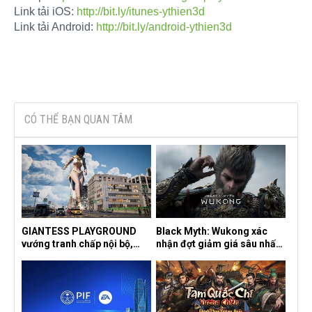
Link tải iOS:
http://bit.ly/itunes-ythien3d
Link tải Android:
http://bit.ly/android-ythien3d
CÓ THỂ BẠN QUAN TÂM
GIANTESS PLAYGROUND
Black Myth: Wukong xác
vướng tranh chấp nội bộ,
nhận đợt giảm giá sâu nhất
nhà phát triển tố đồng sự
từ trước đến nay, ưu đãi 30%
ngầm chiếm đoạt doanh thu
trên mọi nền tảng