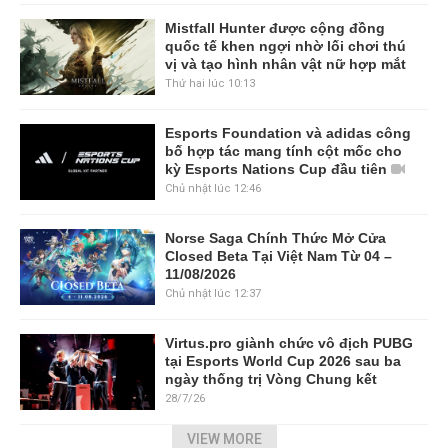
Mistfall Hunter được cộng đồng
quốc tế khen ngợi nhờ lối chơi thú
vị và tạo hình nhân vật nữ hợp mắt
Thứ hai lúc 10:13
Esports Foundation và adidas công
bố hợp tác mang tính cột mốc cho
kỳ Esports Nations Cup đầu tiên
Chủ nhật lúc 12:46
Norse Saga Chính Thức Mở Cửa
Closed Beta Tại Việt Nam Từ 04 –
11/08/2026
Chủ nhật lúc 12:37
Virtus.pro giành chức vô địch PUBG
tại Esports World Cup 2026 sau ba
ngày thống trị Vòng Chung kết
28/7/26
VIEW MORE