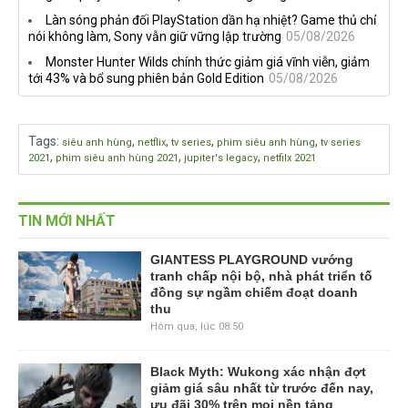
Làn sóng phản đối PlayStation dần hạ nhiệt? Game thủ chỉ
nói không làm, Sony vẫn giữ vững lập trường
05/08/2026
Monster Hunter Wilds chính thức giảm giá vĩnh viễn, giảm
tới 43% và bổ sung phiên bản Gold Edition
05/08/2026
Tags
:
,
,
,
,
siêu anh hùng
netflix
tv series
phim siêu anh hùng
tv series
,
,
,
2021
phim siêu anh hùng 2021
jupiter's legacy
netfilx 2021
TIN MỚI NHẤT
GIANTESS PLAYGROUND vướng
tranh chấp nội bộ, nhà phát triển tố
đồng sự ngầm chiếm đoạt doanh
thu
Hôm qua, lúc 08:50
Black Myth: Wukong xác nhận đợt
giảm giá sâu nhất từ trước đến nay,
ưu đãi 30% trên mọi nền tảng