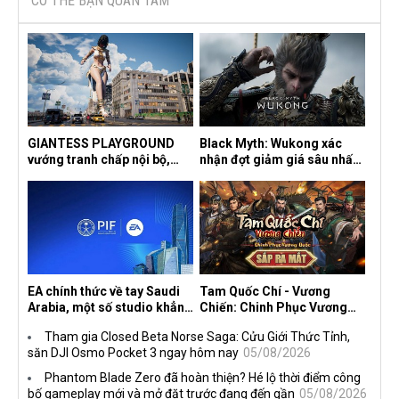
CÓ THỂ BẠN QUAN TÂM
GIANTESS PLAYGROUND
Black Myth: Wukong xác
vướng tranh chấp nội bộ,
nhận đợt giảm giá sâu nhất
nhà phát triển tố đồng sự
từ trước đến nay, ưu đãi 30%
ngầm chiếm đoạt doanh thu
trên mọi nền tảng
EA chính thức về tay Saudi
Tam Quốc Chí - Vương
Arabia, một số studio khẳng
Chiến: Chinh Phục Vương
định vẫn theo đuổi chiến
Quốc mở đăng ký trước tại
Tham gia Closed Beta Norse Saga: Cửu Giới Thức Tỉnh,
lược DEI
sáu thị trường Đông Nam Á
săn DJI Osmo Pocket 3 ngay hôm nay
05/08/2026
Phantom Blade Zero đã hoàn thiện? Hé lộ thời điểm công
bố gameplay mới và mở đặt trước đang đến gần
05/08/2026