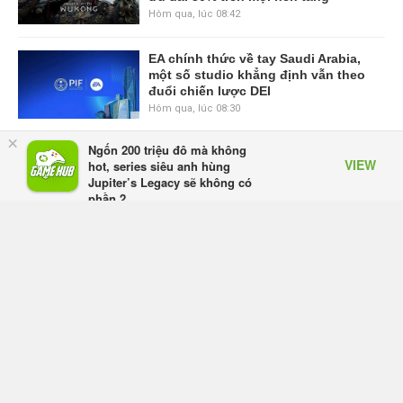
Hôm qua, lúc 08:42
EA chính thức về tay Saudi Arabia,
một số studio khẳng định vẫn theo
đuổi chiến lược DEI
Hôm qua, lúc 08:30
×
Ngốn 200 triệu đô mà không
Tam Quốc Chí - Vương Chiến:
VIEW
hot, series siêu anh hùng
Chinh Phục Vương Quốc mở đăng
Jupiter’s Legacy sẽ không có
ký trước tại sáu thị trường Đông
phần 2
Nam Á
Appota
Thứ tư lúc 18:49
FREE - In Google Play
Tham gia Closed Beta Norse Saga:
Cửu Giới Thức Tỉnh, săn DJI Osmo
Pocket 3 ngay hôm nay
Thứ tư lúc 08:55
Phantom Blade Zero đã hoàn thiện?
Hé lộ thời điểm công bố gameplay