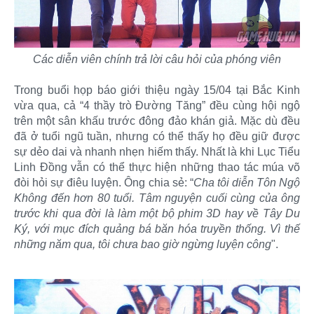
Các diễn viên chính trả lời câu hỏi của phóng viên
Trong buổi họp báo giới thiệu ngày 15/04 tại Bắc Kinh
vừa qua, cả “4 thầy trò Đường Tăng” đều cùng hội ngộ
trên một sân khấu trước đông đảo khán giả. Mặc dù đều
đã ở tuổi ngũ tuần, nhưng có thể thấy họ đều giữ được
sự dẻo dai và nhanh nhẹn hiếm thấy. Nhất là khi Lục Tiểu
Linh Đồng vẫn có thể thực hiện những thao tác múa võ
đòi hỏi sự điêu luyện. Ông chia sẻ: “
Cha tôi diễn Tôn Ngộ
Không đến hơn 80 tuổi. Tâm nguyện cuối cùng của ông
trước khi qua đời là làm một bộ phim 3D hay về Tây Du
Ký, với mục đích quảng bá băn hóa truyền thống. Vì thế
những năm qua, tôi chưa bao giờ ngừng luyện công
".