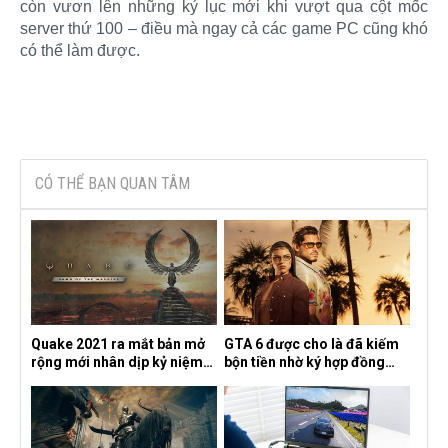
còn vươn lên những kỷ lục mới khi vượt qua cột mốc
server thứ 100 – điều mà ngay cả các game PC cũng khó
có thể làm được. ​
CÓ THỂ BẠN QUAN TÂM
Quake 2021 ra mắt bản mở
GTA 6 được cho là đã kiếm
rộng mới nhân dịp kỷ niệm
bộn tiền nhờ ký hợp đồng
30 năm, mang tên Dawn of
độc quyền với Netflix
the Machine