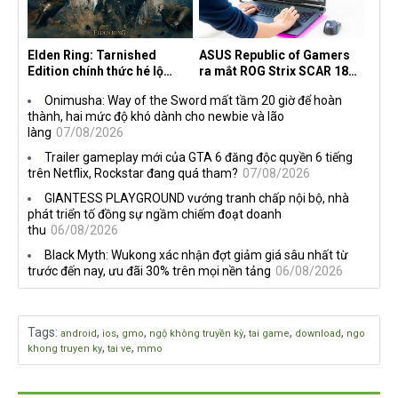
Elden Ring: Tarnished
ASUS Republic of Gamers
Edition chính thức hé lộ
ra mắt ROG Strix SCAR 18
nghề nghiệp mới siêu "ngầu"
2026 tại Việt Nam
Onimusha: Way of the Sword mất tầm 20 giờ để hoàn
thành, hai mức độ khó dành cho newbie và lão
làng
07/08/2026
Trailer gameplay mới của GTA 6 đăng độc quyền 6 tiếng
trên Netflix, Rockstar đang quá tham?
07/08/2026
GIANTESS PLAYGROUND vướng tranh chấp nội bộ, nhà
phát triển tố đồng sự ngầm chiếm đoạt doanh
thu
06/08/2026
Black Myth: Wukong xác nhận đợt giảm giá sâu nhất từ
trước đến nay, ưu đãi 30% trên mọi nền tảng
06/08/2026
Tags
:
,
,
,
,
,
,
android
ios
gmo
ngộ không truyền kỳ
tai game
download
ngo
,
,
khong truyen ky
tai ve
mmo