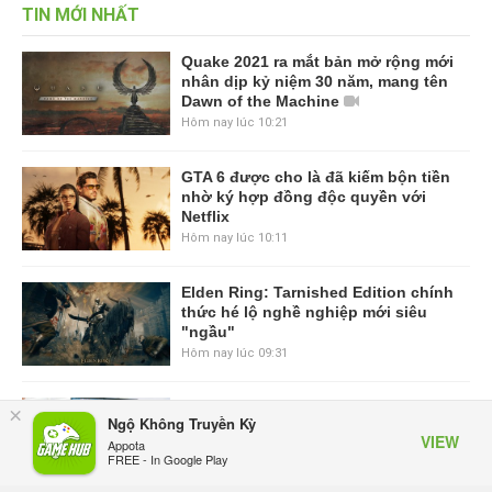
TIN MỚI NHẤT
Quake 2021 ra mắt bản mở rộng mới
nhân dịp kỷ niệm 30 năm, mang tên
Dawn of the Machine
Hôm nay lúc 10:21
GTA 6 được cho là đã kiếm bộn tiền
nhờ ký hợp đồng độc quyền với
Netflix
Hôm nay lúc 10:11
Elden Ring: Tarnished Edition chính
thức hé lộ nghề nghiệp mới siêu
"ngầu"
Hôm nay lúc 09:31
ASUS Republic of Gamers ra mắt
×
Ngộ Không Truyền Kỳ
ROG Strix SCAR 18 2026 tại Việt
VIEW
Appota
Nam
FREE - In Google Play
Hôm qua, lúc 10:34