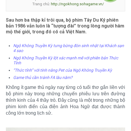
Trang chủ:
http://ngokhong.sohagame.vn/
Sau hơn ba thập kỉ trôi qua, bộ phim Tây Du Ký phiên
bản 1986 vẫn luôn là “tượng đài” trong lòng người hâm
mộ thế giới, trong đó có cả Việt Nam.
Ngộ Không Truyền Kỳ tưng bừng đón sinh nhật tại Khách sạn
4 sao
Ngộ Không Truyền Kỳ lột xác mạnh mẽ với phiên bản Thức
Tỉnh
“Thức tỉnh” với tính năng Pet của Ngộ Không Truyền Kỳ
Game thủ cần tránh FA lâu năm?
Không ít game thủ ngày nay từng có tuổi thơ gắn liền với
bộ phim này trong những chuyến phiêu lưu trên đường
thỉnh kinh của 4 thầy trò. Đây cũng là một trong những bộ
phim kinh điển của điện ảnh Hoa Ngữ đạt được thành
công lớn trong lịch sử.