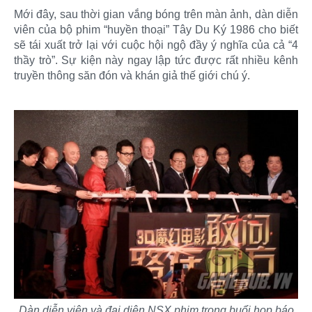
Mới đây, sau thời gian vắng bóng trên màn ảnh, dàn diễn
viên của bộ phim “huyền thoại” Tây Du Ký 1986 cho biết
sẽ tái xuất trở lại với cuộc hội ngộ đầy ý nghĩa của cả “4
thầy trò”. Sự kiện này ngay lập tức được rất nhiều kênh
truyền thông săn đón và khán giả thế giới chú ý.
Dàn diễn viên và đại diện NSX phim trong buổi họp báo