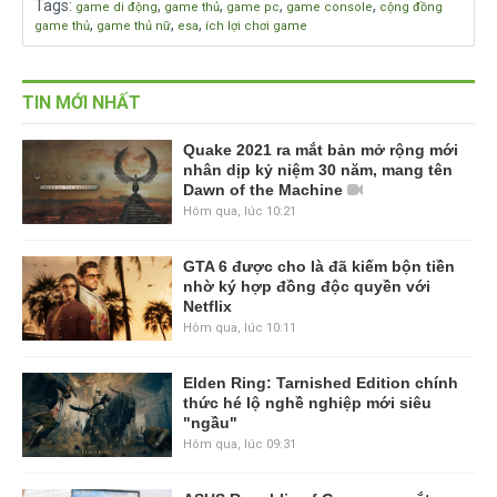
Tags
:
,
,
,
,
game di động
game thủ
game pc
game console
cộng đồng
,
,
,
game thủ
game thủ nữ
esa
ích lợi chơi game
TIN MỚI NHẤT
Quake 2021 ra mắt bản mở rộng mới
nhân dịp kỷ niệm 30 năm, mang tên
Dawn of the Machine
Hôm qua, lúc 10:21
GTA 6 được cho là đã kiếm bộn tiền
nhờ ký hợp đồng độc quyền với
Netflix
Hôm qua, lúc 10:11
Elden Ring: Tarnished Edition chính
thức hé lộ nghề nghiệp mới siêu
"ngầu"
Hôm qua, lúc 09:31