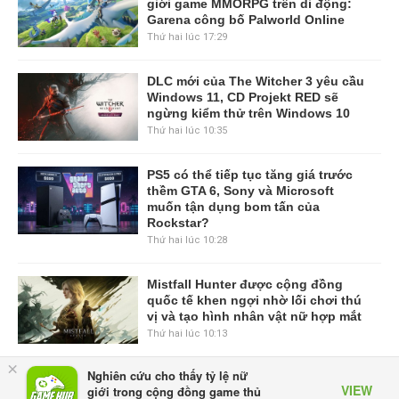
giới game MMORPG trên di động:
Garena công bố Palworld Online
Thứ hai lúc 17:29
DLC mới của The Witcher 3 yêu cầu
Windows 11, CD Projekt RED sẽ
ngừng kiểm thử trên Windows 10
Thứ hai lúc 10:35
PS5 có thể tiếp tục tăng giá trước
thềm GTA 6, Sony và Microsoft
muốn tận dụng bom tấn của
Rockstar?
Thứ hai lúc 10:28
Mistfall Hunter được cộng đồng
quốc tế khen ngợi nhờ lối chơi thú
vị và tạo hình nhân vật nữ hợp mắt
Thứ hai lúc 10:13
×
Nghiên cứu cho thấy tỷ lệ nữ
Esports Foundation và adidas công
VIEW
giới trong cộng đồng game thủ
bố hợp tác mang tính cột mốc cho