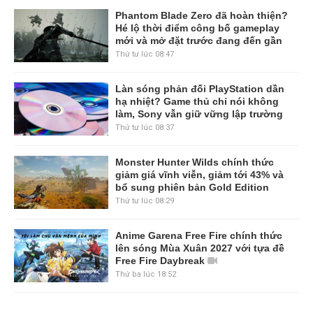
Phantom Blade Zero đã hoàn thiện?
Hé lộ thời điểm công bố gameplay
mới và mở đặt trước đang đến gần
Thứ tư lúc 08:47
Làn sóng phản đối PlayStation dần
hạ nhiệt? Game thủ chỉ nói không
làm, Sony vẫn giữ vững lập trường
Thứ tư lúc 08:37
Monster Hunter Wilds chính thức
giảm giá vĩnh viễn, giảm tới 43% và
bổ sung phiên bản Gold Edition
Thứ tư lúc 08:29
Anime Garena Free Fire chính thức
lên sóng Mùa Xuân 2027 với tựa đề
Free Fire Daybreak
Thứ ba lúc 18:52