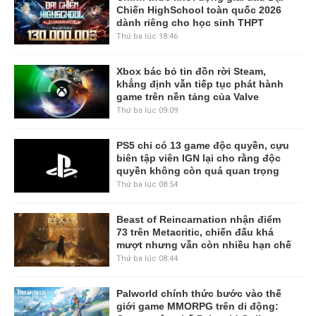
Chiến HighSchool toàn quốc 2026
dành riêng cho học sinh THPT
Thứ ba lúc 18:46
Xbox bác bỏ tin đồn rời Steam,
khẳng định vẫn tiếp tục phát hành
game trên nền tảng của Valve
Thứ ba lúc 09:09
PS5 chỉ có 13 game độc quyền, cựu
biên tập viên IGN lại cho rằng độc
quyền không còn quá quan trọng
Thứ ba lúc 08:54
Beast of Reincarnation nhận điểm
73 trên Metacritic, chiến đấu khá
mượt nhưng vẫn còn nhiều hạn chế
Thứ ba lúc 08:44
Palworld chính thức bước vào thế
giới game MMORPG trên di động: