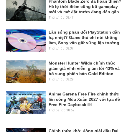
Phantom Blade Zero đã hoàn thiện?
Hé lộ thời điểm công bố gameplay
mới và mở đặt trước đang đến gần
Thứ tư lúc 08:47
Làn sóng phản đối PlayStation dần
hạ nhiệt? Game thủ chỉ nói không
làm, Sony vẫn giữ vững lập trường
Thứ tư lúc 08:37
Monster Hunter Wilds chính thức
giảm giá vĩnh viễn, giảm tới 43% và
bổ sung phiên bản Gold Edition
Thứ tư lúc 08:29
Anime Garena Free Fire chính thức
lên sóng Mùa Xuân 2027 với tựa đề
Free Fire Daybreak
Thứ ba lúc 18:52
Chính thức khởi động giải đấu Đại