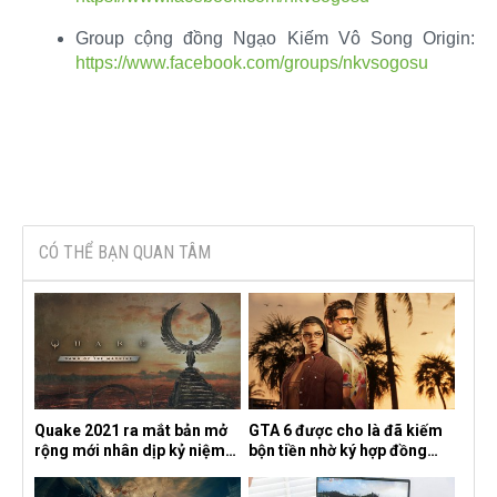
Group cộng đồng Ngạo Kiếm Vô Song Origin:
https://www.facebook.com/groups/nkvsogosu
CÓ THỂ BẠN QUAN TÂM
Quake 2021 ra mắt bản mở
GTA 6 được cho là đã kiếm
rộng mới nhân dịp kỷ niệm
bộn tiền nhờ ký hợp đồng
30 năm, mang tên Dawn of
độc quyền với Netflix
the Machine