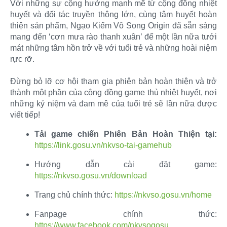
Với những sự cộng hưởng mạnh mẽ từ cộng đồng nhiệt
huyết và đối tác truyền thông lớn, cùng tâm huyết hoàn
thiện sản phẩm, Ngạo Kiếm Vô Song Origin đã sẵn sàng
mang đến ‘cơn mưa rào thanh xuân’ để một lần nữa tưới
mát những tâm hồn trở về với tuổi trẻ và những hoài niệm
rực rỡ.
Đừng bỏ lỡ cơ hội tham gia phiên bản hoàn thiện và trở
thành một phần của cộng đồng game thủ nhiệt huyết, nơi
những kỷ niệm và đam mê của tuổi trẻ sẽ lần nữa được
viết tiếp!​
Tải game chiến Phiên Bản Hoàn Thiện tại:
https://link.gosu.vn/nkvso-tai-gamehub
Hướng dẫn cài đặt game:
https://nkvso.gosu.vn/download
Trang chủ chính thức:
https://nkvso.gosu.vn/home
Fanpage chính thức:
https://www.facebook.com/nkvsogosu