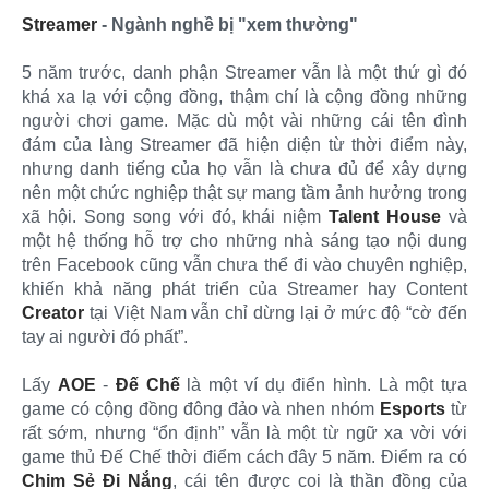
Streamer
- Ngành nghề bị "xem thường"
5 năm trước, danh phận Streamer vẫn là một thứ gì đó
khá xa lạ với cộng đồng, thậm chí là cộng đồng những
người chơi game. Mặc dù một vài những cái tên đình
đám của làng Streamer đã hiện diện từ thời điểm này,
nhưng danh tiếng của họ vẫn là chưa đủ để xây dựng
nên một chức nghiệp thật sự mang tầm ảnh hưởng trong
xã hội. Song song với đó, khái niệm
Talent House
và
một hệ thống hỗ trợ cho những nhà sáng tạo nội dung
trên Facebook cũng vẫn chưa thể đi vào chuyên nghiệp,
khiến khả năng phát triển của Streamer hay Content
Creator
tại Việt Nam vẫn chỉ dừng lại ở mức độ “cờ đến
tay ai người đó phất”.
Lấy
AOE
-
Đế Chế
là một ví dụ điển hình. Là một tựa
game có cộng đồng đông đảo và nhen nhóm
Esports
từ
rất sớm, nhưng “ổn định” vẫn là một từ ngữ xa vời với
game thủ Đế Chế thời điểm cách đây 5 năm. Điểm ra có
Chim Sẻ Đi Nắng
, cái tên được coi là thần đồng của