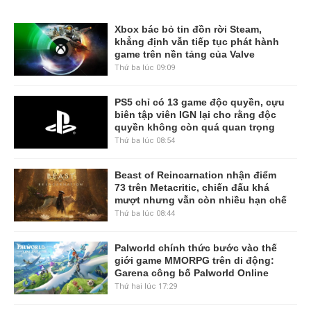
Xbox bác bỏ tin đồn rời Steam,
khẳng định vẫn tiếp tục phát hành
game trên nền tảng của Valve
Thứ ba lúc 09:09
PS5 chỉ có 13 game độc quyền, cựu
biên tập viên IGN lại cho rằng độc
quyền không còn quá quan trọng
Thứ ba lúc 08:54
Beast of Reincarnation nhận điểm
73 trên Metacritic, chiến đấu khá
mượt nhưng vẫn còn nhiều hạn chế
Thứ ba lúc 08:44
Palworld chính thức bước vào thế
giới game MMORPG trên di động:
Garena công bố Palworld Online
Thứ hai lúc 17:29