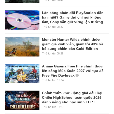
Thứ tư lúc 08:47
Làn sóng phản đối PlayStation dần
hạ nhiệt? Game thủ chỉ nói không
làm, Sony vẫn giữ vững lập trường
Thứ tư lúc 08:37
Monster Hunter Wilds chính thức
giảm giá vĩnh viễn, giảm tới 43% và
bổ sung phiên bản Gold Edition
Thứ tư lúc 08:29
Anime Garena Free Fire chính thức
lên sóng Mùa Xuân 2027 với tựa đề
Free Fire Daybreak
Thứ ba lúc 18:52
Chính thức khởi động giải đấu Đại
Chiến HighSchool toàn quốc 2026
dành riêng cho học sinh THPT
Thứ ba lúc 18:46