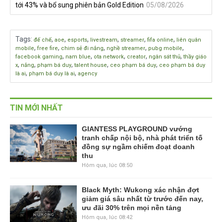
tới 43% và bổ sung phiên bản Gold Edition
05/08/2026
Tags
:
,
,
,
,
,
,
đế chế
aoe
esports
livestream
streamer
fifa online
liên quân
,
,
,
,
,
mobile
free fire
chim sẻ đi nắng
nghề streamer
pubg mobile
,
,
,
,
,
facebook gaming
nam blue
ota network
creator
ngân sát thủ
thầy giáo
,
,
,
,
,
x
nắng
phạm bá duy
talent house
ceo phạm bá duy
ceo phạm bá duy
,
,
là ai
phạm bá duy là ai
agency
TIN MỚI NHẤT
GIANTESS PLAYGROUND vướng
tranh chấp nội bộ, nhà phát triển tố
đồng sự ngầm chiếm đoạt doanh
thu
Hôm qua, lúc 08:50
Black Myth: Wukong xác nhận đợt
giảm giá sâu nhất từ trước đến nay,
ưu đãi 30% trên mọi nền tảng
Hôm qua, lúc 08:42