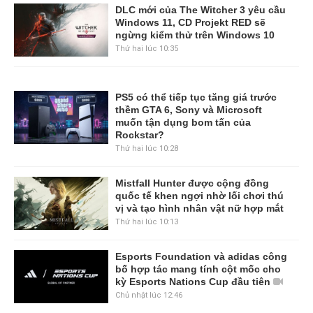
DLC mới của The Witcher 3 yêu cầu
Windows 11, CD Projekt RED sẽ
ngừng kiểm thử trên Windows 10
Thứ hai lúc 10:35
PS5 có thể tiếp tục tăng giá trước
thềm GTA 6, Sony và Microsoft
muốn tận dụng bom tấn của
Rockstar?
Thứ hai lúc 10:28
Mistfall Hunter được cộng đồng
quốc tế khen ngợi nhờ lối chơi thú
vị và tạo hình nhân vật nữ hợp mắt
Thứ hai lúc 10:13
Esports Foundation và adidas công
bố hợp tác mang tính cột mốc cho
kỳ Esports Nations Cup đầu tiên
Chủ nhật lúc 12:46