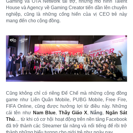
Gaming và OTA Network tài trợ, những mô hình Talent
House và Agency về Gaming Creator tiến dần lên chuyên
nghiệp, cũng là những cống hiến của vị CEO trẻ này
mang đến cho cộng đồng.
Cũng không chỉ có riêng Đế Chế mà những cộng đồng
game như Liên Quân Mobile, PUBG Mobile, Free Fire,
FIFA Online, cũng được hưởng lợi từ điều này. Những
cái tên như
Nam Blue
,
Thầy Giáo X
,
Nắng
,
Ngân Sát
Thủ
… từ khi có cơ hội hoạt động trên nền tảng Facebook
đã trở thành các Streamer tài năng và nổi tiếng để rồi trở
thành những biểu tượng cho giới trẻ như ngày nay.