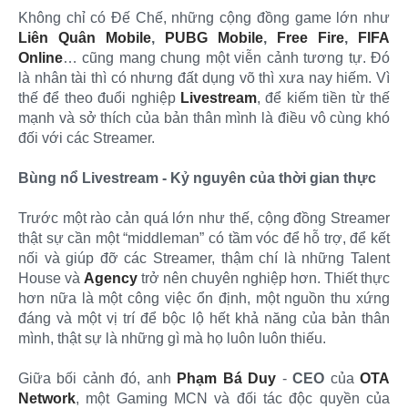
Không chỉ có Đế Chế, những cộng đồng game lớn như
Liên Quân Mobile
,
PUBG Mobile
,
Free Fire
,
FIFA
Online
… cũng mang chung một viễn cảnh tương tự. Đó
là nhân tài thì có nhưng đất dụng võ thì xưa nay hiếm. Vì
thế để theo đuổi nghiệp
Livestream
, để kiếm tiền từ thế
mạnh và sở thích của bản thân mình là điều vô cùng khó
đối với các Streamer.
Bùng nổ Livestream - Kỷ nguyên của thời gian thực
Trước một rào cản quá lớn như thế, cộng đồng Streamer
thật sự cần một “middleman” có tầm vóc để hỗ trợ, để kết
nối và giúp đỡ các Streamer, thậm chí là những Talent
House và
Agency
trở nên chuyên nghiệp hơn. Thiết thực
hơn nữa là một công việc ổn định, một nguồn thu xứng
đáng và một vị trí để bộc lộ hết khả năng của bản thân
mình, thật sự là những gì mà họ luôn luôn thiếu.
Giữa bối cảnh đó, anh
Phạm Bá Duy
-
CEO
của
OTA
Network
, một Gaming MCN và đối tác độc quyền của