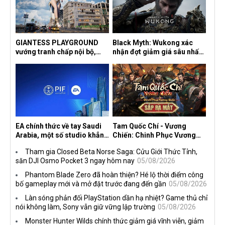
GIANTESS PLAYGROUND
Black Myth: Wukong xác
vướng tranh chấp nội bộ,
nhận đợt giảm giá sâu nhất
nhà phát triển tố đồng sự
từ trước đến nay, ưu đãi 30%
ngầm chiếm đoạt doanh thu
trên mọi nền tảng
EA chính thức về tay Saudi
Tam Quốc Chí - Vương
Arabia, một số studio khẳng
Chiến: Chinh Phục Vương
định vẫn theo đuổi chiến
Quốc mở đăng ký trước tại
Tham gia Closed Beta Norse Saga: Cửu Giới Thức Tỉnh,
lược DEI
sáu thị trường Đông Nam Á
săn DJI Osmo Pocket 3 ngay hôm nay
05/08/2026
Phantom Blade Zero đã hoàn thiện? Hé lộ thời điểm công
bố gameplay mới và mở đặt trước đang đến gần
05/08/2026
Làn sóng phản đối PlayStation dần hạ nhiệt? Game thủ chỉ
nói không làm, Sony vẫn giữ vững lập trường
05/08/2026
Monster Hunter Wilds chính thức giảm giá vĩnh viễn, giảm