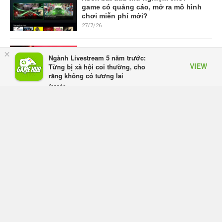
game có quảng cáo, mở ra mô hình
chơi miễn phí mới?
27/7/26
Capcom muốn biến Resident Evil
×
Ngành Livestream 5 năm trước:
thành thương hiệu phát hành
VIEW
Từng bị xã hội coi thường, cho
thường niên, mỗi năm một game
rằng không có tương lai
mới
Appota
27/7/26
FREE - In Google Play
Từ chối "hút máu" người chơi,
game mới của cha đẻ Dragon Nest
bất ngờ thành công vang dội trên
Steam
27/7/26
Hơi Thở Hải Tặc: Đánh thức tinh
thần phiêu lưu - Siêu phẩm chiến
thuật cho tín đồ One Piece
24/7/26