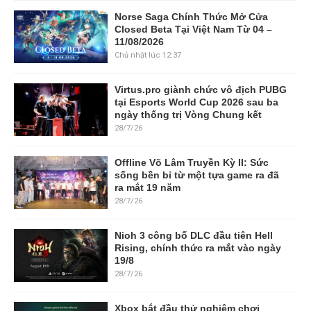
Norse Saga Chính Thức Mở Cửa
Closed Beta Tại Việt Nam Từ 04 –
11/08/2026
Chủ nhật lúc 12:37
Virtus.pro giành chức vô địch PUBG
tại Esports World Cup 2026 sau ba
ngày thống trị Vòng Chung kết
28/7/26
Offline Võ Lâm Truyền Kỳ II: Sức
sống bền bỉ từ một tựa game ra đã
ra mắt 19 năm
28/7/26
Nioh 3 công bố DLC đầu tiên Hell
Rising, chính thức ra mắt vào ngày
19/8
28/7/26
Xbox bắt đầu thử nghiệm chơi