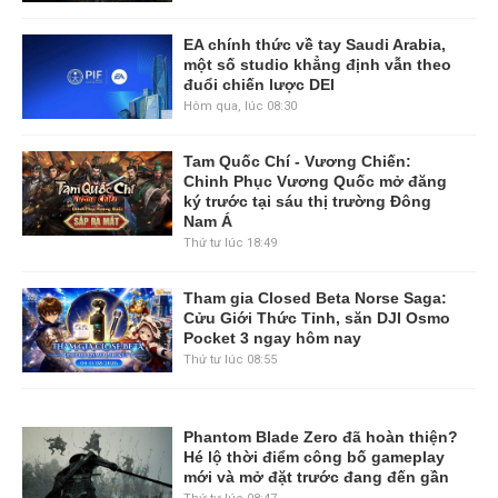
EA chính thức về tay Saudi Arabia,
một số studio khẳng định vẫn theo
đuổi chiến lược DEI
Hôm qua, lúc 08:30
Tam Quốc Chí - Vương Chiến:
Chinh Phục Vương Quốc mở đăng
ký trước tại sáu thị trường Đông
Nam Á
Thứ tư lúc 18:49
Tham gia Closed Beta Norse Saga:
Cửu Giới Thức Tỉnh, săn DJI Osmo
Pocket 3 ngay hôm nay
Thứ tư lúc 08:55
Phantom Blade Zero đã hoàn thiện?
Hé lộ thời điểm công bố gameplay
mới và mở đặt trước đang đến gần