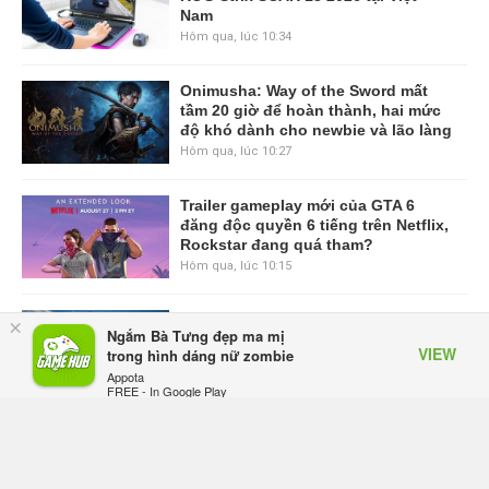
Nam
Hôm qua, lúc 10:34
Onimusha: Way of the Sword mất
tầm 20 giờ để hoàn thành, hai mức
độ khó dành cho newbie và lão làng
Hôm qua, lúc 10:27
Trailer gameplay mới của GTA 6
đăng độc quyền 6 tiếng trên Netflix,
Rockstar đang quá tham?
Hôm qua, lúc 10:15
GIANTESS PLAYGROUND vướng
×
Ngắm Bà Tưng đẹp ma mị
tranh chấp nội bộ, nhà phát triển tố
VIEW
trong hình dáng nữ zombie
đồng sự ngầm chiếm đoạt doanh
Appota
thu
FREE - In Google Play
Thứ năm lúc 08:50
Black Myth: Wukong xác nhận đợt
giảm giá sâu nhất từ trước đến nay,