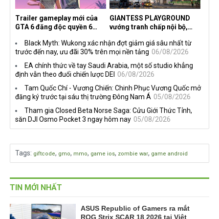
Trailer gameplay mới của
GIANTESS PLAYGROUND
GTA 6 đăng độc quyền 6
vướng tranh chấp nội bộ,
tiếng trên Netflix, Rockstar
nhà phát triển tố đồng sự
Black Myth: Wukong xác nhận đợt giảm giá sâu nhất từ
đang quá tham?
ngầm chiếm đoạt doanh thu
trước đến nay, ưu đãi 30% trên mọi nền tảng
06/08/2026
EA chính thức về tay Saudi Arabia, một số studio khẳng
định vẫn theo đuổi chiến lược DEI
06/08/2026
Tam Quốc Chí - Vương Chiến: Chinh Phục Vương Quốc mở
đăng ký trước tại sáu thị trường Đông Nam Á
05/08/2026
Tham gia Closed Beta Norse Saga: Cửu Giới Thức Tỉnh,
săn DJI Osmo Pocket 3 ngay hôm nay
05/08/2026
Tags
:
,
,
,
,
,
giftcode
gmo
mmo
game ios
zombie war
game android
TIN MỚI NHẤT
ASUS Republic of Gamers ra mắt
ROG Strix SCAR 18 2026 tại Việt