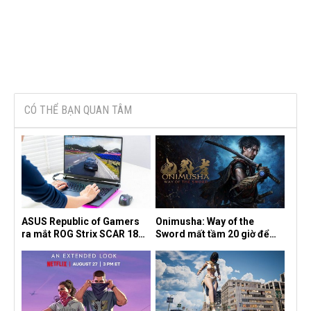
CÓ THỂ BẠN QUAN TÂM
ASUS Republic of Gamers
Onimusha: Way of the
ra mắt ROG Strix SCAR 18
Sword mất tầm 20 giờ để
2026 tại Việt Nam
hoàn thành, hai mức độ khó
dành cho newbie và lão làng