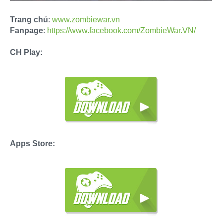
Trang chủ
:
www.zombiewar.vn
Fanpage
:
https://www.facebook.com/ZombieWar.VN/
CH Play:
Apps Store: