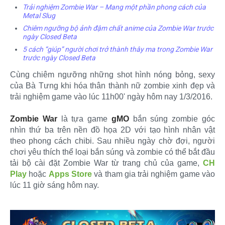
Trải nghiệm Zombie War – Mang một phần phong cách của
Metal Slug
Chiêm ngưỡng bộ ảnh đậm chất anime của Zombie War trước
ngày Closed Beta
5 cách “giúp” người chơi trở thành thây ma trong Zombie War
trước ngày Closed Beta
Cùng chiêm ngưỡng những shot hình nóng bỏng, sexy
của Bà Tưng khi hóa thân thành nữ zombie xinh đẹp và
trải nghiệm game vào lúc 11h00' ngày hôm nay 1/3/2016.
Zombie War
là tựa game
gMO
bắn súng zombie góc
nhìn thứ ba trên nền đồ họa 2D với tạo hình nhân vật
theo phong cách chibi. Sau nhiều ngày chờ đợi, người
chơi yêu thích thể loại bắn súng và zombie có thể bắt đầu
tải bộ cài đặt Zombie War từ trang chủ của game,
CH
Play
hoặc
Apps Store
và tham gia trải nghiệm game vào
lúc 11 giờ sáng hôm nay.