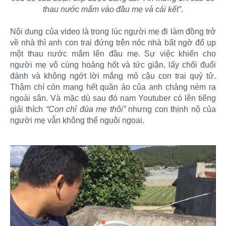
thau nước mắm vào đầu mẹ và cái kết”.
Nội dung của video là trong lúc người mẹ đi làm đồng trở
về nhà thì anh con trai đứng trên nóc nhà bất ngờ đổ ụp
một thau nước mắm lên đầu mẹ. Sự việc khiến cho
người mẹ vô cùng hoảng hốt và tức giận, lấy chổi đuổi
đánh và không ngớt lời mắng mỏ cậu con trai quý tử.
Thậm chí còn mang hết quần áo của anh chàng ném ra
ngoài sân. Và mặc dù sau đó nam Youtuber có lên tiếng
giải thích
“Con chỉ đùa mẹ thôi”
nhưng con thịnh nộ của
người mẹ vẫn không thể nguôi ngoai.