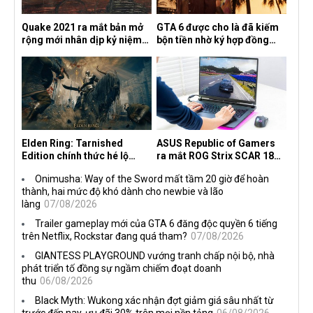
Quake 2021 ra mắt bản mở
GTA 6 được cho là đã kiếm
rộng mới nhân dịp kỷ niệm
bộn tiền nhờ ký hợp đồng
30 năm, mang tên Dawn of
độc quyền với Netflix
the Machine
Elden Ring: Tarnished
ASUS Republic of Gamers
Edition chính thức hé lộ
ra mắt ROG Strix SCAR 18
nghề nghiệp mới siêu "ngầu"
2026 tại Việt Nam
Onimusha: Way of the Sword mất tầm 20 giờ để hoàn
thành, hai mức độ khó dành cho newbie và lão
làng
07/08/2026
Trailer gameplay mới của GTA 6 đăng độc quyền 6 tiếng
trên Netflix, Rockstar đang quá tham?
07/08/2026
GIANTESS PLAYGROUND vướng tranh chấp nội bộ, nhà
phát triển tố đồng sự ngầm chiếm đoạt doanh
thu
06/08/2026
Black Myth: Wukong xác nhận đợt giảm giá sâu nhất từ
trước đến nay, ưu đãi 30% trên mọi nền tảng
06/08/2026