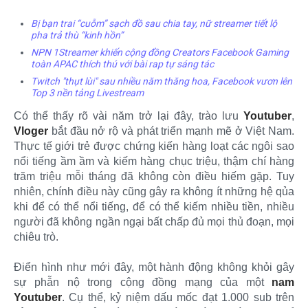
Bị bạn trai “cuỗm” sạch đồ sau chia tay, nữ streamer tiết lộ
pha trả thù “kinh hồn”
NPN 1Streamer khiến cộng đồng Creators Facebook Gaming
toàn APAC thích thú với bài rap tự sáng tác
Twitch "thụt lùi" sau nhiều năm thăng hoa, Facebook vươn lên
Top 3 nền tảng Livestream
Có thể thấy rõ vài năm trở lại đây, trào lưu
Youtuber
,
Vloger
bắt đầu nở rộ và phát triển mạnh mẽ ở Việt Nam.
Thực tế giới trẻ được chứng kiến hàng loạt các ngôi sao
nổi tiếng ầm ầm và kiếm hàng chục triệu, thậm chí hàng
trăm triệu mỗi tháng đã không còn điều hiếm gặp. Tuy
nhiên, chính điều này cũng gây ra không ít những hệ qủa
khi để có thể nổi tiếng, để có thể kiếm nhiều tiền, nhiều
người đã không ngần ngại bất chấp đủ mọi thủ đoạn, mọi
chiêu trò.
Điển hình như mới đây, một hành động không khỏi gây
sự phẫn nộ trong cộng đồng mạng của một
nam
Youtuber
. Cụ thể, kỷ niệm dấu mốc đạt 1.000 sub trên