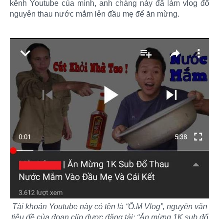
kênh Youtube của mình, anh chàng này đã làm vlog đổ
nguyên thau nước mắm lên đầu mẹ để ăn mừng.
Tài khoản Youtube này có tên là “Ô.M Vlog”, nguyên văn
tiêu đề của đoạn clip được đăng tải: “Ăn mừng 1K sub đổ