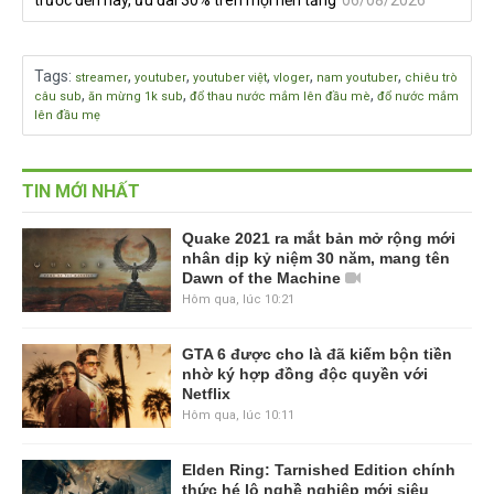
Tags
:
,
,
,
,
,
streamer
youtuber
youtuber việt
vloger
nam youtuber
chiêu trò
,
,
,
câu sub
ăn mừng 1k sub
đổ thau nước mắm lên đầu mè
đổ nước mắm
lên đầu mẹ
TIN MỚI NHẤT
Quake 2021 ra mắt bản mở rộng mới
nhân dịp kỷ niệm 30 năm, mang tên
Dawn of the Machine
Hôm qua, lúc 10:21
GTA 6 được cho là đã kiếm bộn tiền
nhờ ký hợp đồng độc quyền với
Netflix
Hôm qua, lúc 10:11
Elden Ring: Tarnished Edition chính
thức hé lộ nghề nghiệp mới siêu