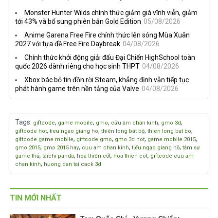
công bố gameplay mới và
Game thủ chỉ nói không
Monster Hunter Wilds chính thức giảm giá vĩnh viễn, giảm
mở đặt trước đang đến gần
làm, Sony vẫn giữ vững lập
tới 43% và bổ sung phiên bản Gold Edition
05/08/2026
trường
Anime Garena Free Fire chính thức lên sóng Mùa Xuân
2027 với tựa đề Free Fire Daybreak
04/08/2026
Chính thức khởi động giải đấu Đại Chiến HighSchool toàn
quốc 2026 dành riêng cho học sinh THPT
04/08/2026
Xbox bác bỏ tin đồn rời Steam, khẳng định vẫn tiếp tục
phát hành game trên nền tảng của Valve
04/08/2026
Tags
:
,
,
,
,
,
giftcode
game mobile
gmo
cửu âm chân kinh
gmo 3d
,
,
,
,
giftcode hot
tieu ngao giang ho
thiên long bát bộ
thien long bat bo
,
,
,
,
giftcode game mobile
giftcode gmo
gmo 3d hot
game mobile 2015
,
,
,
,
gmo 2015
gmo 2015 hay
cuu am chan kinh
tiếu ngạo giang hồ
tâm sự
,
,
,
,
game thủ
taichi panda
hoa thiên cốt
hoa thien cot
giftcode cuu am
,
chan kinh
huong dan tai cack 3d
TIN MỚI NHẤT