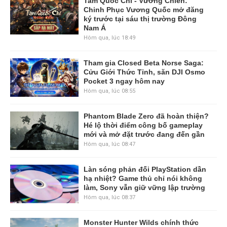
Tam Quốc Chí - Vương Chiến:
Chinh Phục Vương Quốc mở đăng
ký trước tại sáu thị trường Đông
Nam Á
Hôm qua, lúc 18:49
Tham gia Closed Beta Norse Saga:
Cửu Giới Thức Tỉnh, săn DJI Osmo
Pocket 3 ngay hôm nay
Hôm qua, lúc 08:55
Phantom Blade Zero đã hoàn thiện?
Hé lộ thời điểm công bố gameplay
mới và mở đặt trước đang đến gần
Hôm qua, lúc 08:47
Làn sóng phản đối PlayStation dần
hạ nhiệt? Game thủ chỉ nói không
làm, Sony vẫn giữ vững lập trường
Hôm qua, lúc 08:37
Monster Hunter Wilds chính thức