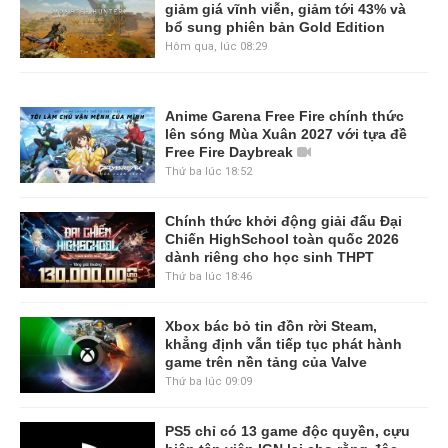
giảm giá vĩnh viễn, giảm tới 43% và
bổ sung phiên bản Gold Edition
Hôm qua, lúc 08:29
Anime Garena Free Fire chính thức
lên sóng Mùa Xuân 2027 với tựa đề
Free Fire Daybreak
Thứ ba lúc 18:52
Chính thức khởi động giải đấu Đại
Chiến HighSchool toàn quốc 2026
dành riêng cho học sinh THPT
Thứ ba lúc 18:46
Xbox bác bỏ tin đồn rời Steam,
khẳng định vẫn tiếp tục phát hành
game trên nền tảng của Valve
Thứ ba lúc 09:09
PS5 chỉ có 13 game độc quyền, cựu