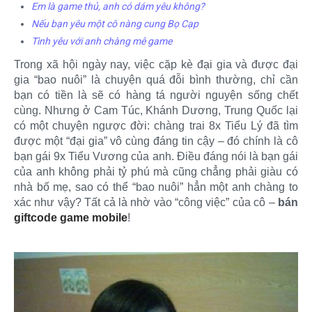
Em là game thủ, anh có dám yêu không?
Nếu bạn yêu một cô nàng cung Bọ Cạp
Tình yêu với anh chàng mê game
Trong xã hội ngày nay, việc cặp kè đại gia và được đại
gia “bao nuôi” là chuyện quá đỗi bình thường, chỉ cần
bạn có tiền là sẽ có hàng tá người nguyện sống chết
cùng. Nhưng ở Cam Túc, Khánh Dương, Trung Quốc lại
có một chuyện ngược đời: chàng trai 8x Tiểu Lý đã tìm
được một “đại gia” vô cùng đáng tin cậy – đó chính là cô
bạn gái 9x Tiểu Vương của anh. Điều đáng nói là bạn gái
của anh không phải tỷ phú mà cũng chẳng phải giàu có
nhà bố mẹ, sao có thể “bao nuôi” hẳn một anh chàng to
xác như vậy? Tất cả là nhờ vào “công việc” của cô –
bán
giftcode game mobile
!