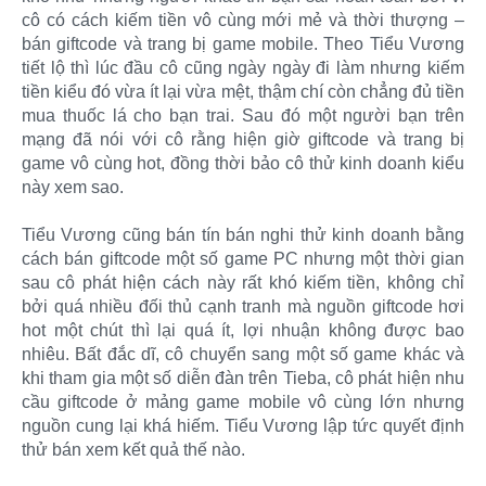
cô có cách kiếm tiền vô cùng mới mẻ và thời thượng –
bán giftcode và trang bị game mobile. Theo Tiểu Vương
tiết lộ thì lúc đầu cô cũng ngày ngày đi làm nhưng kiếm
tiền kiểu đó vừa ít lại vừa mệt, thậm chí còn chẳng đủ tiền
mua thuốc lá cho bạn trai. Sau đó một người bạn trên
mạng đã nói với cô rằng hiện giờ giftcode và trang bị
game vô cùng hot, đồng thời bảo cô thử kinh doanh kiểu
này xem sao.
Tiểu Vương cũng bán tín bán nghi thử kinh doanh bằng
cách bán giftcode một số game PC nhưng một thời gian
sau cô phát hiện cách này rất khó kiếm tiền, không chỉ
bởi quá nhiều đối thủ cạnh tranh mà nguồn giftcode hơi
hot một chút thì lại quá ít, lợi nhuận không được bao
nhiêu. Bất đắc dĩ, cô chuyển sang một số game khác và
khi tham gia một số diễn đàn trên Tieba, cô phát hiện nhu
cầu giftcode ở mảng game mobile vô cùng lớn nhưng
nguồn cung lại khá hiếm. Tiểu Vương lập tức quyết định
thử bán xem kết quả thế nào.