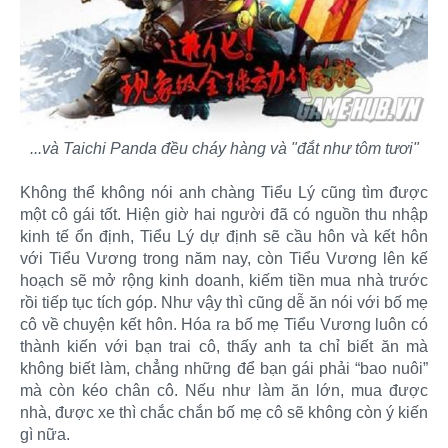
...và Taichi Panda đều cháy hàng và "đắt như tôm tươi"
Không thể không nói anh chàng Tiểu Lý cũng tìm được
một cô gái tốt. Hiện giờ hai người đã có nguồn thu nhập
kinh tế ổn định, Tiểu Lý dự định sẽ cầu hôn và kết hôn
với Tiểu Vương trong năm nay, còn Tiểu Vương lên kế
hoạch sẽ mở rộng kinh doanh, kiếm tiền mua nhà trước
rồi tiếp tục tích góp. Như vậy thì cũng dễ ăn nói với bố mẹ
cô về chuyện kết hôn. Hóa ra bố mẹ Tiểu Vương luôn có
thành kiến với bạn trai cô, thấy anh ta chỉ biết ăn mà
không biết làm, chẳng những để bạn gái phải “bao nuôi”
mà còn kéo chân cô. Nếu như làm ăn lớn, mua được
nhà, được xe thì chắc chắn bố mẹ cô sẽ không còn ý kiến
gì nữa.