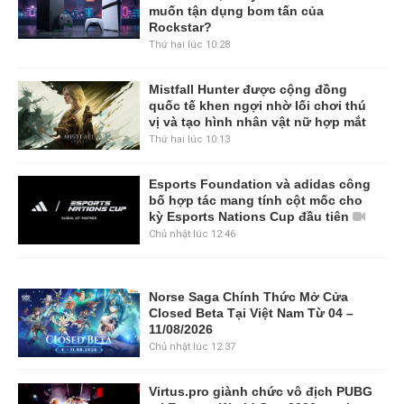
muốn tận dụng bom tấn của
Rockstar?
Thứ hai lúc 10:28
Mistfall Hunter được cộng đồng
quốc tế khen ngợi nhờ lối chơi thú
vị và tạo hình nhân vật nữ hợp mắt
Thứ hai lúc 10:13
Esports Foundation và adidas công
bố hợp tác mang tính cột mốc cho
kỳ Esports Nations Cup đầu tiên
Chủ nhật lúc 12:46
Norse Saga Chính Thức Mở Cửa
Closed Beta Tại Việt Nam Từ 04 –
11/08/2026
Chủ nhật lúc 12:37
Virtus.pro giành chức vô địch PUBG