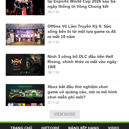
tại Esports World Cup 2026 sau ba
ngày thống trị Vòng Chung kết
28/7/26
Offline Võ Lâm Truyền Kỳ II: Sức
sống bền bỉ từ một tựa game ra đã
ra mắt 19 năm
28/7/26
Nioh 3 công bố DLC đầu tiên Hell
Rising, chính thức ra mắt vào ngày
19/8
28/7/26
Xbox bắt đầu thử nghiệm chơi
game có quảng cáo, mở ra mô hình
chơi miễn phí mới?
27/7/26
VIEW MORE
TRANG CHỦ
GIFTCODE
BẢNG XẾP HẠNG
VIDEO