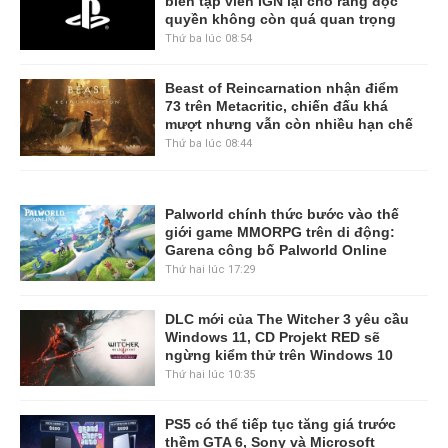
biên tập viên IGN lại cho rằng độc
quyền không còn quá quan trọng
Thứ ba lúc 08:54
Beast of Reincarnation nhận điểm
73 trên Metacritic, chiến đấu khá
mượt nhưng vẫn còn nhiều hạn chế
Thứ ba lúc 08:44
Palworld chính thức bước vào thế
giới game MMORPG trên di động:
Garena công bố Palworld Online
Thứ hai lúc 17:29
DLC mới của The Witcher 3 yêu cầu
Windows 11, CD Projekt RED sẽ
ngừng kiểm thử trên Windows 10
Thứ hai lúc 10:35
PS5 có thể tiếp tục tăng giá trước
thềm GTA 6, Sony và Microsoft