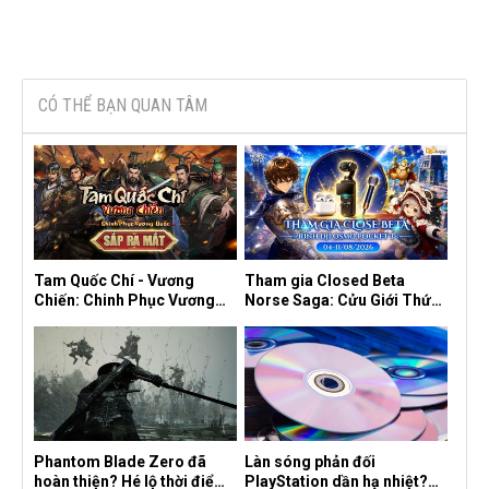
CÓ THỂ BẠN QUAN TÂM
Tam Quốc Chí - Vương
Tham gia Closed Beta
Chiến: Chinh Phục Vương
Norse Saga: Cửu Giới Thức
Quốc mở đăng ký trước tại
Tỉnh, săn DJI Osmo Pocket
sáu thị trường Đông Nam Á
3 ngay hôm nay
Phantom Blade Zero đã
Làn sóng phản đối
hoàn thiện? Hé lộ thời điểm
PlayStation dần hạ nhiệt?