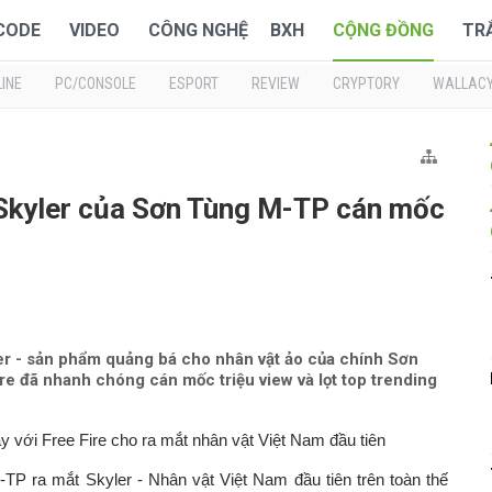
 CODE
VIDEO
CÔNG NGHỆ
BXH
CỘNG ĐỒNG
TR
INE
PC/CONSOLE
ESPORT
REVIEW
CRYPTORY
WALLAC
Skyler của Sơn Tùng M-TP cán mốc
ler - sản phẩm quảng bá cho nhân vật ảo của chính Sơn
 đã nhanh chóng cán mốc triệu view và lọt top trending
 với Free Fire cho ra mắt nhân vật Việt Nam đầu tiên
TP ra mắt Skyler - Nhân vật Việt Nam đầu tiên trên toàn thế