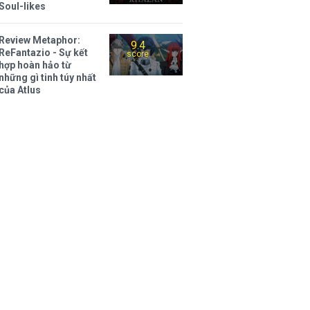
Soul-likes
Review Metaphor:
9.4
ReFantazio - Sự kết
score
hợp hoàn hảo từ
những gì tinh túy nhất
của Atlus