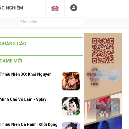
ẮC NGHIỆM
Y
QUẢNG CÁO
GAME MỚI
Thiếu Niên 3Q: Khởi Nguyên
Minh Chủ Võ Lâm - Vplay
Thiếu Niên Ca Hành: Khởi Động