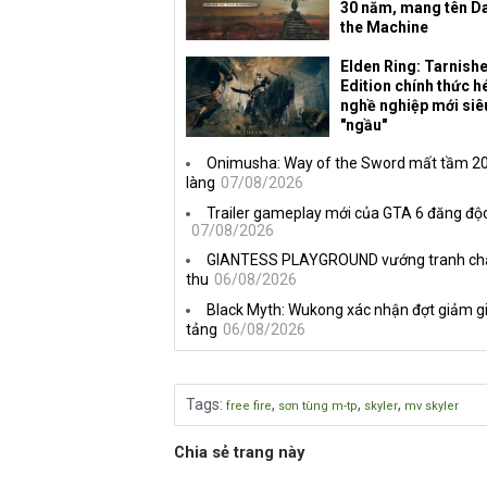
30 năm, mang tên D
the Machine
Elden Ring: Tarnish
Edition chính thức hé
nghề nghiệp mới siê
"ngầu"
Onimusha: Way of the Sword mất tầm 20 
làng
07/08/2026
Trailer gameplay mới của GTA 6 đăng độc
07/08/2026
GIANTESS PLAYGROUND vướng tranh chấp 
thu
06/08/2026
Black Myth: Wukong xác nhận đợt giảm gi
tảng
06/08/2026
Tags
:
,
,
,
free fire
sơn tùng m-tp
skyler
mv skyler
Chia sẻ trang này