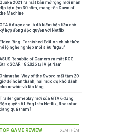
Quake 2021 ra mắt bản mở rộng mới nhân
dịp kỷ niệm 30 năm, mang tên Dawn of
the Machine
GTA 6 được cho là đã kiếm bộn tiền nhờ
ký hợp đồng độc quyền với Netflix
Elden Ring: Tarnished Edition chính thức
hé lộ nghề nghiệp mới siêu "ngầu"
ASUS Republic of Gamers ra mắt ROG
Strix SCAR 18 2026 tại Việt Nam
Onimusha: Way of the Sword mất tầm 20
giờ để hoàn thành, hai mức độ khó dành
cho newbie và lão làng
Trailer gameplay mới của GTA 6 đăng
độc quyền 6 tiếng trên Netflix, Rockstar
đang quá tham?
TOP GAME REVIEW
XEM THÊM