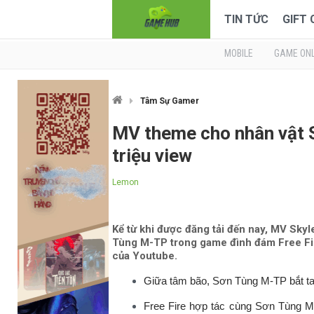
TIN TỨC
GIFT
MOBILE
GAME ONL
Tâm Sự Gamer
MV theme cho nhân vật 
triệu view
Lemon
Kể từ khi được đăng tải đến nay, MV Sky
Tùng M-TP trong game đình đám Free Fire
của Youtube.
Giữa tâm bão, Sơn Tùng M-TP bắt tay
Free Fire hợp tác cùng Sơn Tùng M-