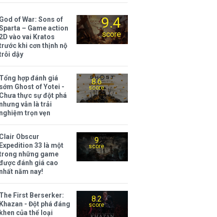
9.4
God of War: Sons of
Sparta – Game action
score
2D vào vai Kratos
trước khi cơn thịnh nộ
trỗi dậy
Tổng hợp đánh giá
8.6
sớm Ghost of Yotei -
score
Chưa thực sự đột phá
nhưng vẫn là trải
nghiệm trọn vẹn
Clair Obscur
9
Expedition 33 là một
score
trong những game
được đánh giá cao
nhất năm nay!
The First Berserker:
8.2
Khazan - Đột phá đáng
score
khen của thể loại