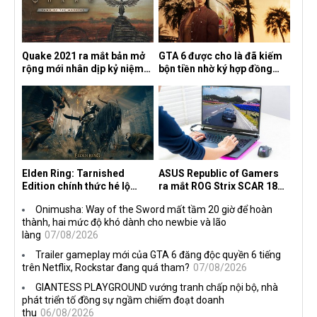
Quake 2021 ra mắt bản mở
GTA 6 được cho là đã kiếm
rộng mới nhân dịp kỷ niệm
bộn tiền nhờ ký hợp đồng
30 năm, mang tên Dawn of
độc quyền với Netflix
the Machine
Elden Ring: Tarnished
ASUS Republic of Gamers
Edition chính thức hé lộ
ra mắt ROG Strix SCAR 18
nghề nghiệp mới siêu "ngầu"
2026 tại Việt Nam
Onimusha: Way of the Sword mất tầm 20 giờ để hoàn
thành, hai mức độ khó dành cho newbie và lão
làng
07/08/2026
Trailer gameplay mới của GTA 6 đăng độc quyền 6 tiếng
trên Netflix, Rockstar đang quá tham?
07/08/2026
GIANTESS PLAYGROUND vướng tranh chấp nội bộ, nhà
phát triển tố đồng sự ngầm chiếm đoạt doanh
thu
06/08/2026