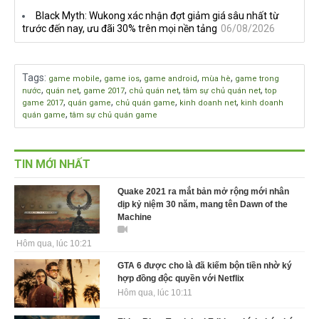
Black Myth: Wukong xác nhận đợt giảm giá sâu nhất từ
trước đến nay, ưu đãi 30% trên mọi nền tảng
06/08/2026
Tags
:
,
,
,
,
game mobile
game ios
game android
mùa hè
game trong
,
,
,
,
,
nước
quán net
game 2017
chủ quán net
tâm sự chủ quán net
top
,
,
,
,
game 2017
quán game
chủ quán game
kinh doanh net
kinh doanh
,
quán game
tâm sự chủ quán game
TIN MỚI NHẤT
Quake 2021 ra mắt bản mở rộng mới nhân
dịp kỷ niệm 30 năm, mang tên Dawn of the
Machine
Hôm qua, lúc 10:21
GTA 6 được cho là đã kiếm bộn tiền nhờ ký
hợp đồng độc quyền với Netflix
Hôm qua, lúc 10:11