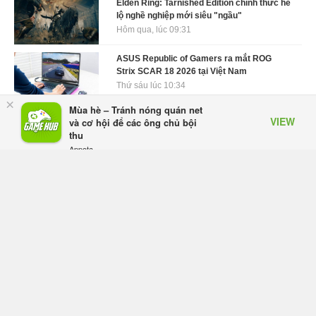
Elden Ring: Tarnished Edition chính thức hé
lộ nghề nghiệp mới siêu "ngầu"
Hôm qua, lúc 09:31
ASUS Republic of Gamers ra mắt ROG
Strix SCAR 18 2026 tại Việt Nam
Thứ sáu lúc 10:34
×
Mùa hè – Tránh nóng quán net
Onimusha: Way of the Sword mất tầm 20
VIEW
và cơ hội để các ông chủ bội
giờ để hoàn thành, hai mức độ khó dành
thu
cho newbie và lão làng
Appota
Thứ sáu lúc 10:27
FREE - In Google Play
Trailer gameplay mới của GTA 6 đăng độc
quyền 6 tiếng trên Netflix, Rockstar đang
quá tham?
Thứ sáu lúc 10:15
GIANTESS PLAYGROUND vướng tranh
chấp nội bộ, nhà phát triển tố đồng sự ngầm
chiếm đoạt doanh thu
Thứ năm lúc 08:50
Black Myth: Wukong xác nhận đợt giảm giá