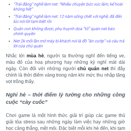
“Trái đắng” nghề làm net: “Nhiều chuyện bức xúc lắm, kể hoài
không hết”
“Trái đắng” nghề làm net: 12 năm sống chết với nghề, đã đến
lúc nói lời tạm biệt rồi
Quản con không được, phụ huynh dọa “tố” quán net báo
chính quyền
Net 2k mỗi lần mở máy bị khách nói là đồ “ăn cướp” và câu trả
lời của chủ quán
Nhắc tới
mùa hè
, người ta thường nghĩ đến tiếng ve,
màu đỏ của hoa phượng hay những kỳ nghỉ mát dài
ngày. Còn đối với những người
chủ quán net
thì đây
chính là thời điểm vàng trong năm khi mức thu nhập tăng
vọt trông thấy.
Nghỉ hè – thời điểm lý tưởng cho những công
cuộc “cày cuốc”
Chơi game là một hình thức giải trí giúp các game thủ
giải tỏa stress sau những ngày làm việc hay những giờ
học căng thẳng, mệt mỏi. Đặc biệt mỗi khi hè đến, khi tạm