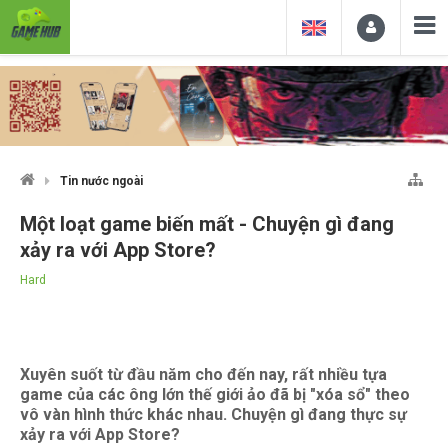
Tin nước ngoài
Một loạt game biến mất - Chuyện gì đang
xảy ra với App Store?
Hard
Xuyên suốt từ đầu năm cho đến nay, rất nhiều tựa
game của các ông lớn thế giới ảo đã bị "xóa sổ" theo
vô vàn hình thức khác nhau. Chuyện gì đang thực sự
xảy ra với App Store?