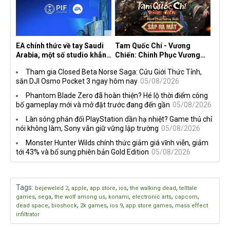
EA chính thức về tay Saudi
Tam Quốc Chí - Vương
Arabia, một số studio khẳng
Chiến: Chinh Phục Vương
định vẫn theo đuổi chiến
Quốc mở đăng ký trước tại
Tham gia Closed Beta Norse Saga: Cửu Giới Thức Tỉnh,
lược DEI
sáu thị trường Đông Nam Á
săn DJI Osmo Pocket 3 ngay hôm nay
05/08/2026
Phantom Blade Zero đã hoàn thiện? Hé lộ thời điểm công
bố gameplay mới và mở đặt trước đang đến gần
05/08/2026
Làn sóng phản đối PlayStation dần hạ nhiệt? Game thủ chỉ
nói không làm, Sony vẫn giữ vững lập trường
05/08/2026
Monster Hunter Wilds chính thức giảm giá vĩnh viễn, giảm
tới 43% và bổ sung phiên bản Gold Edition
05/08/2026
Tags
:
,
,
,
,
,
bejeweled 2
apple
app store
ios
the walking dead
telltale
,
,
,
,
,
,
games
sega
the wolf among us
konami
electronic arts
capcom
,
,
,
,
,
dead space
bioshock
2k games
ios 9
app store games
mass effect
infiltrator