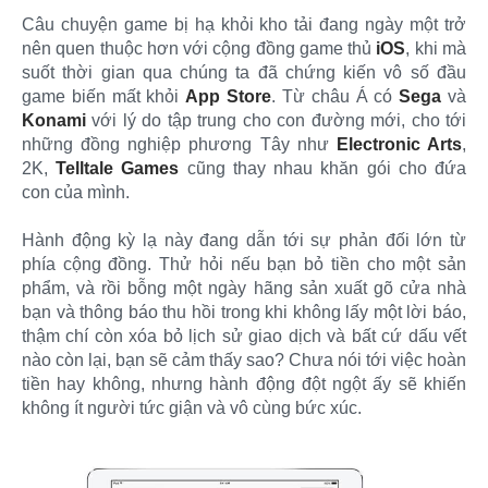
Câu chuyện game bị hạ khỏi kho tải đang ngày một trở
nên quen thuộc hơn với cộng đồng game thủ
iOS
, khi mà
suốt thời gian qua chúng ta đã chứng kiến vô số đầu
game biến mất khỏi
App Store
. Từ châu Á có
Sega
và
Konami
với lý do tập trung cho con đường mới, cho tới
những đồng nghiệp phương Tây như
Electronic Arts
,
2K,
Telltale Games
cũng thay nhau khăn gói cho đứa
con của mình.
Hành động kỳ lạ này đang dẫn tới sự phản đối lớn từ
phía cộng đồng. Thử hỏi nếu bạn bỏ tiền cho một sản
phẩm, và rồi bỗng một ngày hãng sản xuất gõ cửa nhà
bạn và thông báo thu hồi trong khi không lấy một lời báo,
thậm chí còn xóa bỏ lịch sử giao dịch và bất cứ dấu vết
nào còn lại, bạn sẽ cảm thấy sao? Chưa nói tới việc hoàn
tiền hay không, nhưng hành động đột ngột ấy sẽ khiến
không ít người tức giận và vô cùng bức xúc.