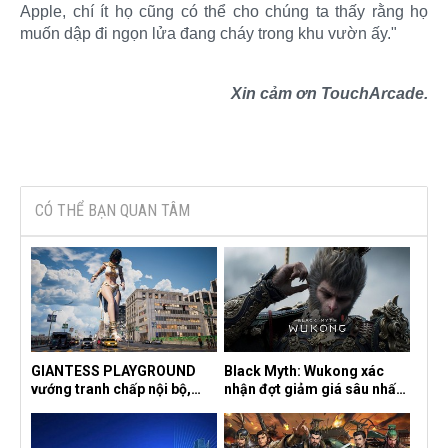
Apple, chí ít họ cũng có thể cho chúng ta thấy rằng họ
muốn dập đi ngọn lửa đang cháy trong khu vườn ấy."​
Xin cảm ơn TouchArcade.
CÓ THỂ BẠN QUAN TÂM
GIANTESS PLAYGROUND
Black Myth: Wukong xác
vướng tranh chấp nội bộ,
nhận đợt giảm giá sâu nhất
nhà phát triển tố đồng sự
từ trước đến nay, ưu đãi 30%
ngầm chiếm đoạt doanh thu
trên mọi nền tảng