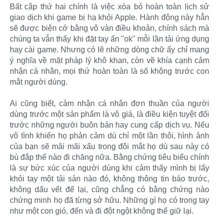
Bất cập thứ hai chính là việc xóa bỏ hoàn toàn lịch sử
giao dịch khi game bị hạ khỏi Apple. Hành động này hẳn
sẽ được biện cớ bằng vô vàn điều khoản, chính sách mà
chúng ta vẫn thấy khi đặt tay ấn "ok" mỗi lần tải ứng dụng
hay cài game. Nhưng có lẽ những dòng chữ ấy chỉ mang
ý nghĩa về mặt pháp lý khô khan, còn về khía cạnh cảm
nhận cá nhân, mọi thứ hoàn toàn là số không trước con
mắt người dùng.
Ai cũng biết, cảm nhận cá nhân đơn thuần của người
dùng trước một sản phẩm là vô giá, là điều kiện tuyệt đối
trước những người buôn bán hay cung cấp dịch vụ. Nếu
vô tình khiến họ phản cảm dù chỉ một lần thôi, hình ảnh
của bạn sẽ mãi mãi xấu trong đôi mắt họ dù sau này có
bù đắp thế nào đi chăng nữa. Bằng chứng tiêu biểu chính
là sự bức xúc của người dùng khi cảm thấy mình bị lấy
khỏi tay một tải sản nào đó, không thông tin báo trước,
không dấu vết để lại, cũng chẳng có bằng chứng nào
chứng minh họ đã từng sở hữu. Những gì họ có trong tay
như một con gió, đến và đi đột ngột không thể giữ lại.