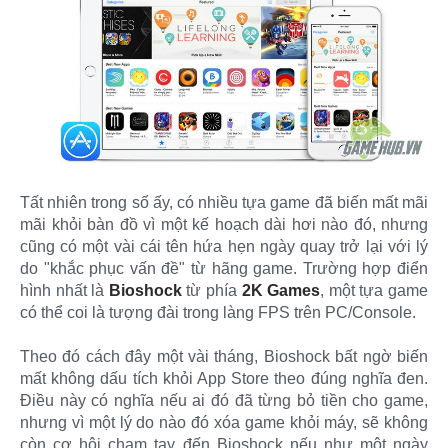
Tất nhiên trong số ấy, có nhiều tựa game đã biến mất mãi
mãi khỏi bàn đồ vì một kế hoạch dài hơi nào đó, nhưng
cũng có một vài cái tên hứa hẹn ngày quay trở lại với lý
do "khắc phục vấn đề" từ hãng game. Trường hợp điển
hình nhất là
Bioshock
từ phía
2K Games
, một tựa game
có thể coi là tượng đài trong làng FPS trên PC/Console.
Theo đó cách đây một vài tháng, Bioshock bất ngờ biến
mất không dấu tích khỏi App Store theo đúng nghĩa đen.
Điều này có nghĩa nếu ai đó đã từng bỏ tiền cho game,
nhưng vì một lý do nào đó xóa game khỏi máy, sẽ không
còn cơ hội chạm tay đến Bioshock nếu như một ngày