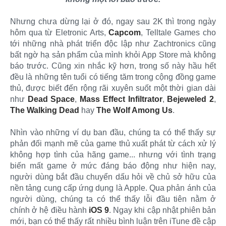
Nhưng chưa dừng lại ở đó, ngay sau 2K thì trong ngày
hôm qua từ Eletronic Arts,
Capcom
, Telltale Games cho
tới những nhà phát triển độc lập như Zachtronics cũng
bất ngờ hạ sản phẩm của mình khỏi App Store mà không
báo trước. Cũng xin nhắc kỹ hơn, trong số này hầu hết
đều là những tên tuổi có tiếng tăm trong cộng đồng game
thủ, được biết đến rộng rãi xuyên suốt một thời gian dài
như
Dead Space
,
Mass Effect Infiltrator
,
Bejeweled 2
,
The Walking Dead
hay
The Wolf Among Us
.
Nhìn vào những ví dụ ban đầu, chúng ta có thể thấy sự
phản đối mạnh mẽ của game thủ xuất phát từ cách xử lý
không hợp tình của hãng game... nhưng với tình trạng
biến mất game ở mức đáng báo động như hiện nay,
người dùng bắt đầu chuyển dấu hỏi về chủ sở hữu của
nền tảng cung cấp ứng dụng là Apple. Qua phản ánh của
người dùng, chúng ta có thể thấy lỗi đầu tiên nằm ở
chính ở hệ điều hành
iOS 9
. Ngay khi cập nhật phiên bản
mới, bạn có thể thấy rất nhiều bình luận trên iTune đề cập