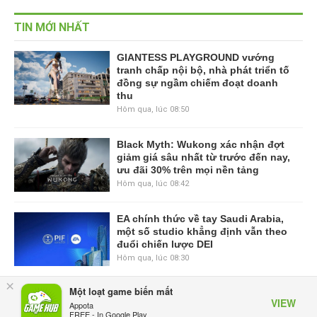
TIN MỚI NHẤT
GIANTESS PLAYGROUND vướng
tranh chấp nội bộ, nhà phát triển tố
đồng sự ngầm chiếm đoạt doanh
thu
Hôm qua, lúc 08:50
Black Myth: Wukong xác nhận đợt
giảm giá sâu nhất từ trước đến nay,
ưu đãi 30% trên mọi nền tảng
Hôm qua, lúc 08:42
EA chính thức về tay Saudi Arabia,
một số studio khẳng định vẫn theo
đuổi chiến lược DEI
Hôm qua, lúc 08:30
×
Một loạt game biến mất
Tam Quốc Chí - Vương Chiến:
VIEW
Appota
Chinh Phục Vương Quốc mở đăng
FREE - In Google Play