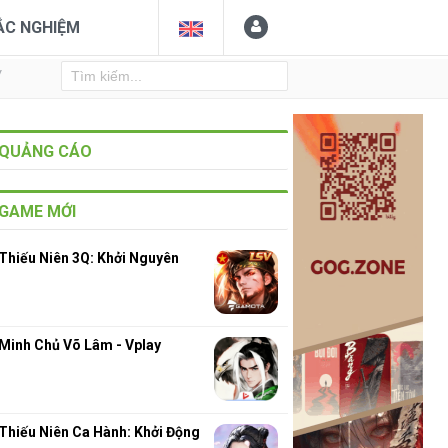
ẮC NGHIỆM
Y
QUẢNG CÁO
GAME MỚI
Thiếu Niên 3Q: Khởi Nguyên
Minh Chủ Võ Lâm - Vplay
Thiếu Niên Ca Hành: Khởi Động