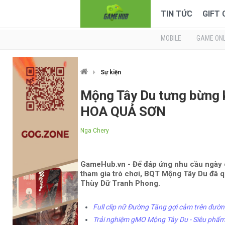
TIN TỨC
GIFT
MOBILE
GAME ONL
Sự kiện
Mộng Tây Du tưng bừng 
HOA QUẢ SƠN
Nga Chery
GameHub.vn - Để đáp ứng nhu cầu ngày c
tham gia trò chơi, BQT Mộng Tây Du đã q
Thùy Dữ Tranh Phong.
Full clip nữ Đường Tăng gợi cảm trên đường
Trải nghiệm gMO Mộng Tây Du - Siêu phẩm 