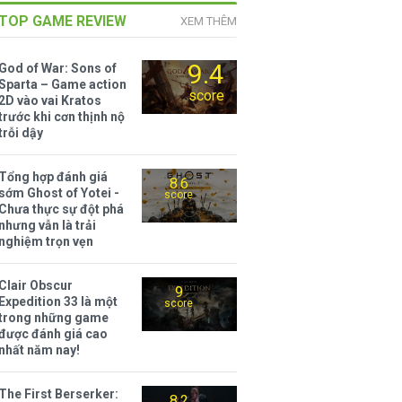
TOP GAME REVIEW
XEM THÊM
9.4
God of War: Sons of
Sparta – Game action
score
2D vào vai Kratos
trước khi cơn thịnh nộ
trỗi dậy
Tổng hợp đánh giá
8.6
sớm Ghost of Yotei -
score
Chưa thực sự đột phá
nhưng vẫn là trải
nghiệm trọn vẹn
Clair Obscur
9
Expedition 33 là một
score
trong những game
được đánh giá cao
nhất năm nay!
The First Berserker:
8.2