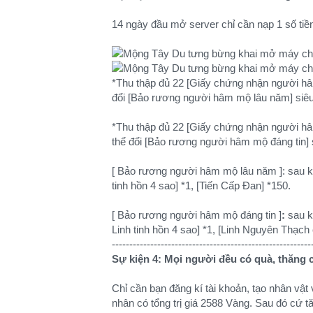
14 ngày đầu mở server chỉ cần nạp 1 số tiề
*Thu thập đủ 22 [Giấy chứng nhận người hâ
đổi [Bảo rương người hâm mộ lâu năm] siêu 
*Thu thập đủ 22 [Giấy chứng nhận người hâ
thể đổi [Bảo rương người hâm mộ đáng tin] si
[ Bảo rương người hâm mộ lâu năm ]: sau kh
tinh hồn 4 sao] *1, [Tiến Cấp Đan] *150.
[ Bảo rương người hâm mộ đáng tin ]
:
sau k
Linh tinh hồn 4 sao] *1, [Linh Nguyên Thạch
---------------------------------------------------------
Sự kiện 4: Mọi người đều có quà, thăng 
Chỉ cần bạn đăng kí tài khoản, tạo nhân vật
nhân có tổng trị giá 2588 Vàng. Sau đó cứ 