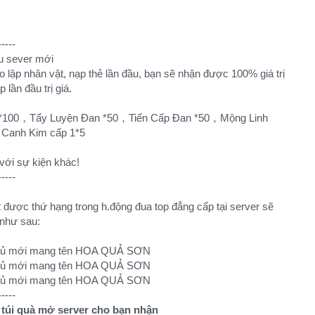
-----
ầu sever mới
 lập nhân vật, nạp thẻ lần đầu, bạn sẽ nhận được 100% giá trị
lần đầu trị giá.
iên *100，Tẩy Luyện Đan *50，Tiến Cấp Đan *50，Mộng Linh
Canh Kim cấp 1*5
với sự kiện khác!
-----
t được thứ hạng trong h.động đua top đẳng cấp tại server sẽ
như sau:
-----
 túi quà mở server cho bạn nhận