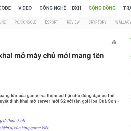
 CODE
VIDEO
CÔNG NGHỆ
BXH
CỘNG ĐỒNG
TR
INE
PC/CONSOLE
ESPORT
REVIEW
CRYPTORY
WALLAC
khai mở máy chủ mới mang tên
àng lớn của gamer và thêm cơ hội cho đồng đạo có thể
uyết định khai mở server mới S2 với tên gọi Hoa Quả Sơn -
 đi thỉnh kinh
biến dị của làng game Việt