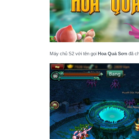
Máy chủ S2 với tên gọi
Hoa Quả Sơn
đã c