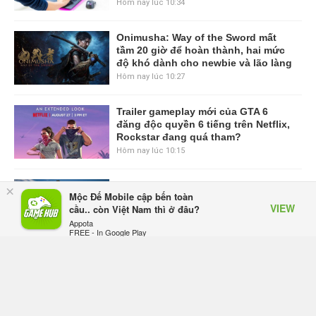
Hôm nay lúc 10:34
Onimusha: Way of the Sword mất
tầm 20 giờ để hoàn thành, hai mức
độ khó dành cho newbie và lão làng
Hôm nay lúc 10:27
Trailer gameplay mới của GTA 6
đăng độc quyền 6 tiếng trên Netflix,
Rockstar đang quá tham?
Hôm nay lúc 10:15
GIANTESS PLAYGROUND vướng
×
Mộc Đế Mobile cập bến toàn
tranh chấp nội bộ, nhà phát triển tố
VIEW
cầu.. còn Việt Nam thì ở đâu?
đồng sự ngầm chiếm đoạt doanh
Appota
thu
FREE - In Google Play
Hôm qua, lúc 08:50
Black Myth: Wukong xác nhận đợt
giảm giá sâu nhất từ trước đến nay,
ưu đãi 30% trên mọi nền tảng
Hôm qua, lúc 08:42