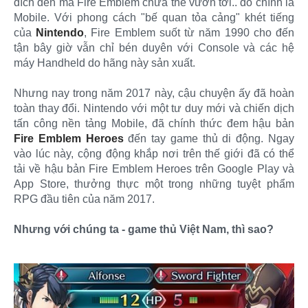
đích đến mà Fire Emblem chưa thể vươn tới.. đó chính là
Mobile. Với phong cách "bế quan tỏa cảng" khét tiếng
của
Nintendo
, Fire Emblem suốt từ năm 1990 cho đến
tận bây giờ vẫn chỉ bén duyên với Console và các hệ
máy Handheld do hãng này sản xuất.
Nhưng nay trong năm 2017 này, cậu chuyện ấy đã hoàn
toàn thay đổi. Nintendo với một tư duy mới và chiến dịch
tấn công nền tảng Mobile, đã chính thức đem hậu bản
Fire Emblem Heroes
đến tay game thủ di động. Ngay
vào lúc này, cộng động khắp nơi trên thế giới đã có thể
tải về hậu bản Fire Emblem Heroes trên Google Play và
App Store, thưởng thực một trong những tuyệt phẩm
RPG đầu tiên của năm 2017.
Nhưng với chúng ta - game thủ Việt Nam, thì sao?