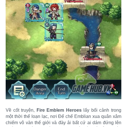
Về cốt truyện,
Fire Emblem Heroes
lấy bối cảnh trong
một thời thế loạn lạc, nơi Đế chế Emblian xua quân xâm
chiếm vô vàn thế giới và đày ải bất cứ ai dám đứng lên