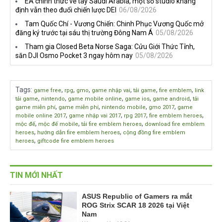
EA chính thức về tay Saudi Arabia, một số studio khẳng
định vẫn theo đuổi chiến lược DEI
06/08/2026
Tam Quốc Chí - Vương Chiến: Chinh Phục Vương Quốc mở
đăng ký trước tại sáu thị trường Đông Nam Á
05/08/2026
Tham gia Closed Beta Norse Saga: Cửu Giới Thức Tỉnh,
săn DJI Osmo Pocket 3 ngay hôm nay
05/08/2026
Tags
:
,
,
,
,
,
,
game free
rpg
gmo
game nhập vai
tải game
fire emblem
link
,
,
,
,
,
tải game
nintendo
game mobile online
game ios
game android
tải
,
,
,
,
game miễn phí
game miễn phí
nintendo mobile
gmo 2017
game
,
,
,
,
mobile online 2017
game nhập vai 2017
rpg 2017
fire emblem heroes
,
,
,
mộc đế
mộc đế mobile
tải fire emblem heroes
download fire emblem
,
,
heroes
hướng dẫn fire emblem heroes
cộng đồng fire emblem
,
heroes
giftcode fire emblem heroes
TIN MỚI NHẤT
ASUS Republic of Gamers ra mắt
ROG Strix SCAR 18 2026 tại Việt
Nam