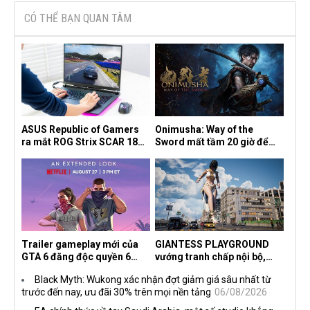
CÓ THỂ BẠN QUAN TÂM
ASUS Republic of Gamers
Onimusha: Way of the
ra mắt ROG Strix SCAR 18
Sword mất tầm 20 giờ để
2026 tại Việt Nam
hoàn thành, hai mức độ khó
dành cho newbie và lão làng
Trailer gameplay mới của
GIANTESS PLAYGROUND
GTA 6 đăng độc quyền 6
vướng tranh chấp nội bộ,
tiếng trên Netflix, Rockstar
nhà phát triển tố đồng sự
Black Myth: Wukong xác nhận đợt giảm giá sâu nhất từ
đang quá tham?
ngầm chiếm đoạt doanh thu
trước đến nay, ưu đãi 30% trên mọi nền tảng
06/08/2026