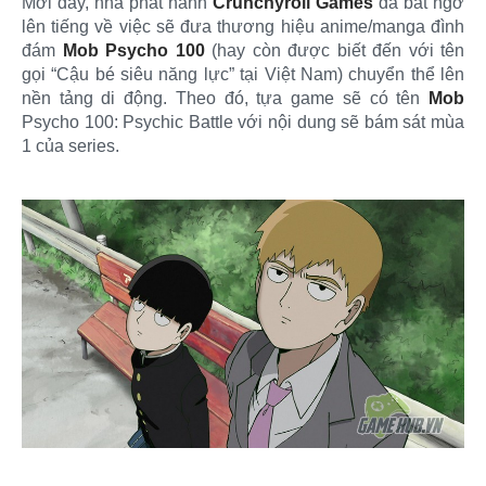
Mới đây, nhà phát hành
Crunchyroll Games
đã bất ngờ
lên tiếng về việc sẽ đưa thương hiệu anime/manga đình
đám
Mob Psycho 100
(hay còn được biết đến với tên
gọi “Cậu bé siêu năng lực” tại Việt Nam) chuyển thể lên
nền tảng di động. Theo đó, tựa game sẽ có tên
Mob
Psycho 100: Psychic Battle với nội dung sẽ bám sát mùa
1 của series.