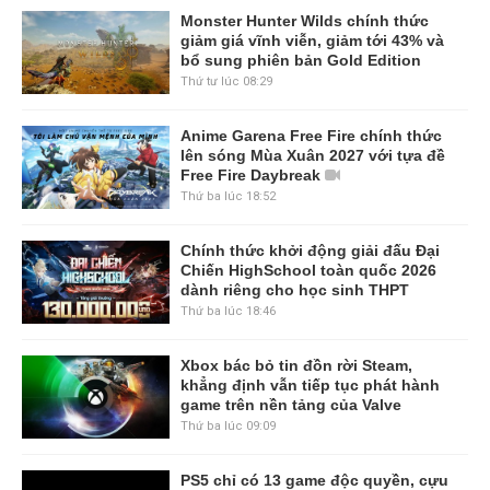
Monster Hunter Wilds chính thức
giảm giá vĩnh viễn, giảm tới 43% và
bổ sung phiên bản Gold Edition
Thứ tư lúc 08:29
Anime Garena Free Fire chính thức
lên sóng Mùa Xuân 2027 với tựa đề
Free Fire Daybreak
Thứ ba lúc 18:52
Chính thức khởi động giải đấu Đại
Chiến HighSchool toàn quốc 2026
dành riêng cho học sinh THPT
Thứ ba lúc 18:46
Xbox bác bỏ tin đồn rời Steam,
khẳng định vẫn tiếp tục phát hành
game trên nền tảng của Valve
Thứ ba lúc 09:09
PS5 chỉ có 13 game độc quyền, cựu