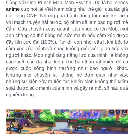
Cùng với One-Punch Man, Mob Psycho 100 là hai series
anime
cực hot tại Việt Nam cũng như thế giới của tác giả
nổi tiếng ONE. Những pha hành động lôi cuốn kết hợp
với mạch truyện hài hước, bộ phim đã làm bao người mê
đắm. Câu chuyện xoay quanh cậu nhóc có tên Mob, một
anh chàng có thể bùng nổ sức mạnh nếu cảm xúc được
đẩy lên cực đại (100%). Từ khi còn nhỏ, cậu ít khi bộc lộ
cảm xúc của mình và cũng không giỏi việc giao tiếp với
người khác. Mob nghĩ rằng năng lực của mình là không
cần thiết, cậu đã phải kiềm chế bản thân rất nhiều để có
được cuộc sống bình thường như bao người khác.
Nhưng mọi chuyện lại không hề đơn giản như vậy,
những sự kiện xảy ra liên tục khiến Mob không thể kiểm
soát được sức mạnh của mình và gây ra một số hậu quả
nghiêm trọng.