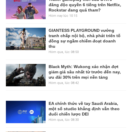
đăng độc quyền 6 tiếng trên Netflix,
Rockstar đang quá tham?
Hôm nay lúc 10:15
GIANTESS PLAYGROUND vướng
tranh chấp nội bộ, nhà phát triển tố
đồng sự ngầm chiếm đoạt doanh
thu
Hôm qua, lúc 08:50
Black Myth: Wukong xác nhận đợt
giảm giá sâu nhất từ trước đến nay,
ưu đãi 30% trên mọi nền tảng
Hôm qua, lúc 08:42
EA chính thức về tay Saudi Arabia,
một số studio khẳng định vẫn theo
đuổi chiến lược DEI
Hôm qua, lúc 08:30