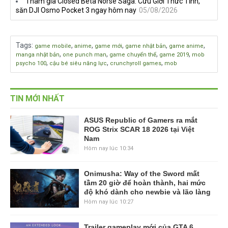
Tham gia Closed Beta Norse Saga: Cửu Giới Thức Tỉnh,
săn DJI Osmo Pocket 3 ngay hôm nay
05/08/2026
Tags
:
,
,
,
,
,
game mobile
anime
game mới
game nhật bản
game anime
,
,
,
,
manga nhật bản
one punch man
game chuyển thể
game 2019
mob
,
,
,
psycho 100
cậu bé siêu năng lực
crunchyroll games
mob
TIN MỚI NHẤT
ASUS Republic of Gamers ra mắt
ROG Strix SCAR 18 2026 tại Việt
Nam
Hôm nay lúc 10:34
Onimusha: Way of the Sword mất
tầm 20 giờ để hoàn thành, hai mức
độ khó dành cho newbie và lão làng
Hôm nay lúc 10:27
Trailer gameplay mới của GTA 6