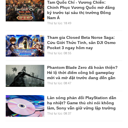
Tam Quốc Chí - Vương Chiến:
Chinh Phục Vương Quốc mở đăng
ký trước tại sáu thị trường Đông
Nam Á
Thứ tư lúc 18:49
Tham gia Closed Beta Norse Saga:
Cửu Giới Thức Tỉnh, săn DJI Osmo
Pocket 3 ngay hôm nay
Thứ tư lúc 08:55
Phantom Blade Zero đã hoàn thiện?
Hé lộ thời điểm công bố gameplay
mới và mở đặt trước đang đến gần
Thứ tư lúc 08:47
Làn sóng phản đối PlayStation dần
hạ nhiệt? Game thủ chỉ nói không
làm, Sony vẫn giữ vững lập trường
Thứ tư lúc 08:37