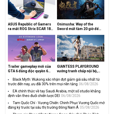
ASUS Republic of Gamers
Onimusha: Way of the
ra mắt ROG Strix SCAR 18
Sword mất tầm 20 giờ để
2026 tại Việt Nam
hoàn thành, hai mức độ khó
dành cho newbie và lão làng
Trailer gameplay mới của
GIANTESS PLAYGROUND
GTA 6 đăng độc quyền 6
vướng tranh chấp nội bộ,
tiếng trên Netflix, Rockstar
nhà phát triển tố đồng sự
Black Myth: Wukong xác nhận đợt giảm giá sâu nhất từ
đang quá tham?
ngầm chiếm đoạt doanh thu
trước đến nay, ưu đãi 30% trên mọi nền tảng
06/08/2026
EA chính thức về tay Saudi Arabia, một số studio khẳng
định vẫn theo đuổi chiến lược DEI
06/08/2026
Tam Quốc Chí - Vương Chiến: Chinh Phục Vương Quốc mở
đăng ký trước tại sáu thị trường Đông Nam Á
05/08/2026