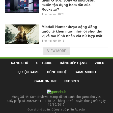
thềm GTA 6, Sony và Microsoft
muốn tận dụng bom tấn của
Rockstar?
Thứ hai lúc 10:28
Mistfall Hunter được cộng đồng
quốc tế khen ngợi nhờ lối chơi thú
vị và tạo hình nhân vật nữ hợp mắt
Thứ hai lúc 10:13
VIEW MORE
TRANG CHỦ
GIFTCODE
BẢNG XẾP HẠNG
VIDEO
SỰ KIỆN GAME
CÔNG NGHỆ
GAME MOBILE
GAME ONLINE
ESPORTS
Mạng Xã Hội GameHub.vn - Mạng xã hội dành cho game thủ Việt.
Giấy phép số: 505/GP-BTTTT do Bộ Thông tin và Truyền thông cấp ngày
16/10/2017.
Đơn vị chủ quản: Công ty cổ phần Adsota.