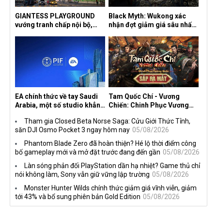
GIANTESS PLAYGROUND
Black Myth: Wukong xác
vướng tranh chấp nội bộ,
nhận đợt giảm giá sâu nhất
nhà phát triển tố đồng sự
từ trước đến nay, ưu đãi 30%
ngầm chiếm đoạt doanh thu
trên mọi nền tảng
EA chính thức về tay Saudi
Tam Quốc Chí - Vương
Arabia, một số studio khẳng
Chiến: Chinh Phục Vương
định vẫn theo đuổi chiến
Quốc mở đăng ký trước tại
Tham gia Closed Beta Norse Saga: Cửu Giới Thức Tỉnh,
lược DEI
sáu thị trường Đông Nam Á
săn DJI Osmo Pocket 3 ngay hôm nay
05/08/2026
Phantom Blade Zero đã hoàn thiện? Hé lộ thời điểm công
bố gameplay mới và mở đặt trước đang đến gần
05/08/2026
Làn sóng phản đối PlayStation dần hạ nhiệt? Game thủ chỉ
nói không làm, Sony vẫn giữ vững lập trường
05/08/2026
Monster Hunter Wilds chính thức giảm giá vĩnh viễn, giảm
tới 43% và bổ sung phiên bản Gold Edition
05/08/2026