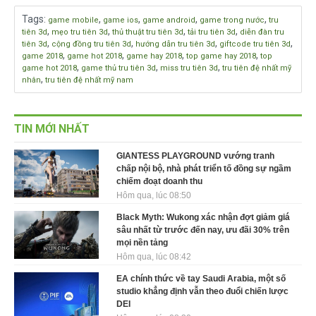
Tags
:
,
,
,
,
game mobile
game ios
game android
game trong nước
tru
,
,
,
,
tiên 3d
mẹo tru tiên 3d
thủ thuật tru tiên 3d
tải tru tiên 3d
diễn đàn tru
,
,
,
,
tiên 3d
cộng đồng tru tiên 3d
hướng dẫn tru tiên 3d
giftcode tru tiên 3d
,
,
,
,
game 2018
game hot 2018
game hay 2018
top game hay 2018
top
,
,
,
game hot 2018
game thủ tru tiên 3d
miss tru tiên 3d
tru tiên đệ nhất mỹ
,
nhân
tru tiên đệ nhất mỹ nam
TIN MỚI NHẤT
GIANTESS PLAYGROUND vướng tranh
chấp nội bộ, nhà phát triển tố đồng sự ngầm
chiếm đoạt doanh thu
Hôm qua, lúc 08:50
Black Myth: Wukong xác nhận đợt giảm giá
sâu nhất từ trước đến nay, ưu đãi 30% trên
mọi nền tảng
Hôm qua, lúc 08:42
EA chính thức về tay Saudi Arabia, một số
studio khẳng định vẫn theo đuổi chiến lược
DEI