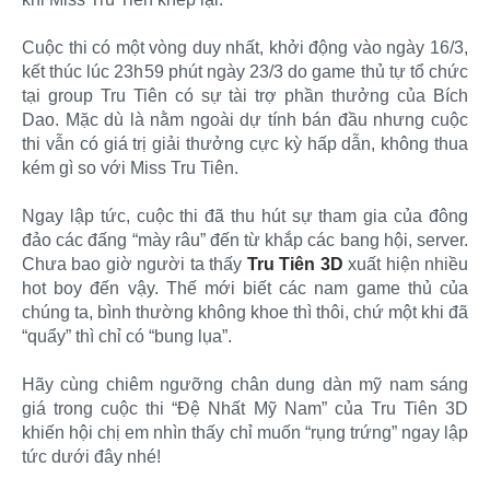
Cuộc thi có một vòng duy nhất, khởi động vào ngày 16/3,
kết thúc lúc 23h59 phút ngày 23/3 do game thủ tự tổ chức
tại group Tru Tiên có sự tài trợ phần thưởng của Bích
Dao. Mặc dù là nằm ngoài dự tính bán đầu nhưng cuộc
thi vẫn có giá trị giải thưởng cực kỳ hấp dẫn, không thua
kém gì so với Miss Tru Tiên.
Ngay lập tức, cuộc thi đã thu hút sự tham gia của đông
đảo các đấng “mày râu” đến từ khắp các bang hội, server.
Chưa bao giờ người ta thấy
Tru Tiên 3D
xuất hiện nhiều
hot boy đến vậy. Thế mới biết các nam game thủ của
chúng ta, bình thường không khoe thì thôi, chứ một khi đã
“quẩy” thì chỉ có “bung lụa”.
Hãy cùng chiêm ngưỡng chân dung dàn mỹ nam sáng
giá trong cuộc thi “Đệ Nhất Mỹ Nam” của Tru Tiên 3D
khiến hội chị em nhìn thấy chỉ muốn “rụng trứng” ngay lập
tức dưới đây nhé!​