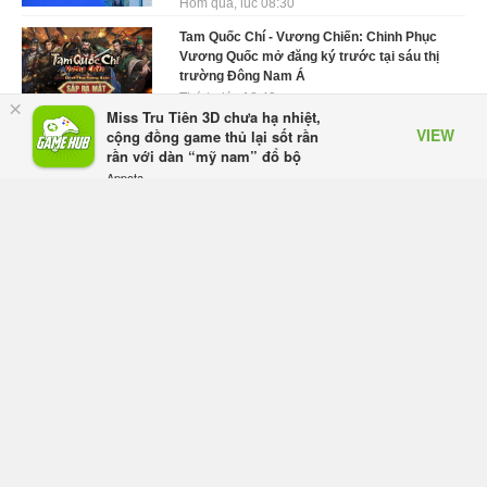
Hôm qua, lúc 08:30
Tam Quốc Chí - Vương Chiến: Chinh Phục
Vương Quốc mở đăng ký trước tại sáu thị
trường Đông Nam Á
Thứ tư lúc 18:49
×
Miss Tru Tiên 3D chưa hạ nhiệt,
VIEW
Tham gia Closed Beta Norse Saga: Cửu
cộng đồng game thủ lại sốt rần
Giới Thức Tỉnh, săn DJI Osmo Pocket 3
rần với dàn “mỹ nam” đổ bộ
ngay hôm nay
Appota
FREE - In Google Play
Thứ tư lúc 08:55
Phantom Blade Zero đã hoàn thiện? Hé lộ
thời điểm công bố gameplay mới và mở đặt
trước đang đến gần
Thứ tư lúc 08:47
Làn sóng phản đối PlayStation dần hạ
nhiệt? Game thủ chỉ nói không làm, Sony
vẫn giữ vững lập trường
Thứ tư lúc 08:37
Monster Hunter Wilds chính thức giảm giá
vĩnh viễn, giảm tới 43% và bổ sung phiên
bản Gold Edition