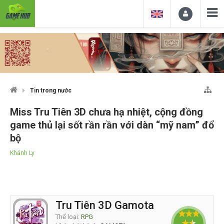
Tin trong nước
Miss Tru Tiên 3D chưa hạ nhiệt, cộng đồng
game thủ lại sốt rần rần với dàn “mỹ nam” đổ
bộ
Khánh Ly
Tru Tiên 3D Gamota
Thể loại:
RPG