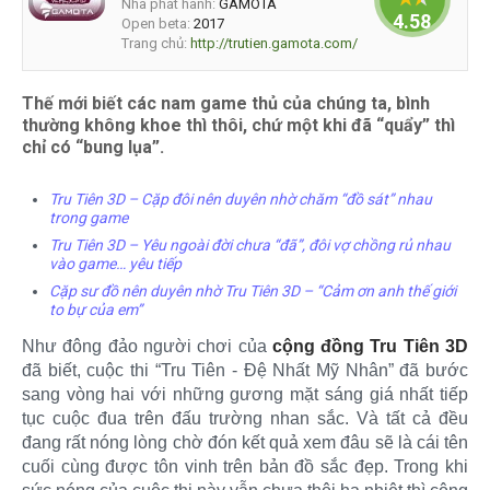
Nhà phát hành:
GAMOTA
4.58824
Open beta:
2017
Trang chủ:
http://trutien.gamota.com/
Thế mới biết các nam game thủ của chúng ta, bình
thường không khoe thì thôi, chứ một khi đã “quẩy” thì
chỉ có “bung lụa”.
Tru Tiên 3D – Cặp đôi nên duyên nhờ chăm “đồ sát” nhau
trong game
Tru Tiên 3D – Yêu ngoài đời chưa “đã”, đôi vợ chồng rủ nhau
vào game… yêu tiếp
Cặp sư đồ nên duyên nhờ Tru Tiên 3D – “Cảm ơn anh thế giới
to bự của em”
Như đông đảo người chơi của
cộng đồng Tru Tiên 3D
đã biết, cuộc thi “Tru Tiên - Đệ Nhất Mỹ Nhân” đã bước
sang vòng hai với những gương mặt sáng giá nhất tiếp
tục cuộc đua trên đấu trường nhan sắc. Và tất cả đều
đang rất nóng lòng chờ đón kết quả xem đâu sẽ là cái tên
cuối cùng được tôn vinh trên bản đồ sắc đẹp. Trong khi