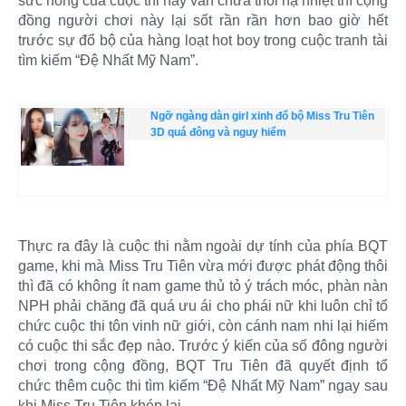
sức nóng của cuộc thi này vẫn chưa thôi hạ nhiệt thì cộng
đồng người chơi này lại sốt rần rần hơn bao giờ hết
trước sự đổ bộ của hàng loạt hot boy trong cuộc tranh tài
tìm kiếm “Đệ Nhất Mỹ Nam”.
Ngỡ ngàng dàn girl xinh đổ bộ Miss Tru Tiên
3D quá đông và nguy hiểm
Thực ra đây là cuộc thi nằm ngoài dự tính của phía BQT
game, khi mà Miss Tru Tiên vừa mới được phát động thôi
thì đã có không ít nam game thủ tỏ ý trách móc, phàn nàn
NPH phải chăng đã quá ưu ái cho phái nữ khi luôn chỉ tổ
chức cuộc thi tôn vinh nữ giới, còn cánh nam nhi lại hiếm
có cuộc thi sắc đẹp nào. Trước ý kiến của số đông người
chơi trong cộng đồng, BQT Tru Tiên đã quyết định tổ
chức thêm cuộc thi tìm kiếm “Đệ Nhất Mỹ Nam” ngay sau
khi Miss Tru Tiên khép lại.