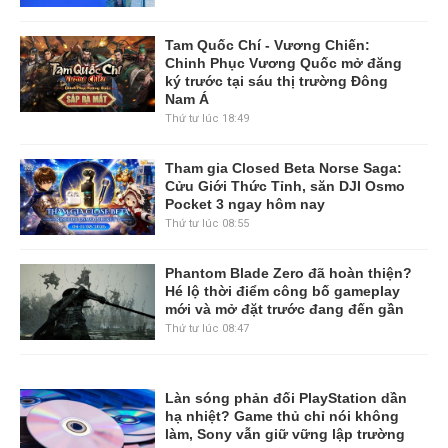
Tam Quốc Chí - Vương Chiến:
Chinh Phục Vương Quốc mở đăng
ký trước tại sáu thị trường Đông
Nam Á
Thứ tư lúc 18:49
Tham gia Closed Beta Norse Saga:
Cửu Giới Thức Tỉnh, săn DJI Osmo
Pocket 3 ngay hôm nay
Thứ tư lúc 08:55
Phantom Blade Zero đã hoàn thiện?
Hé lộ thời điểm công bố gameplay
mới và mở đặt trước đang đến gần
Thứ tư lúc 08:47
Làn sóng phản đối PlayStation dần
hạ nhiệt? Game thủ chỉ nói không
làm, Sony vẫn giữ vững lập trường