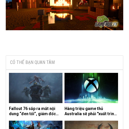
CÓ THỂ BẠN QUAN TÂM
Fallout 76 sắp ra mắt nội
Hàng triệu game thủ
dung “đen tối”, giám đốc
Australia sẽ phải "xuất trình
sáng tạo hé lộ
CCCD" nếu muốn chơi một
số tựa game trên Xbox?