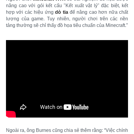
nâng cao với gói kết cấu "Kết xuất vật lý" đặc biệt, kết
hợp với các hiệu ứng
dò tia
để nâng cao hơn nữa chất
lượng của game. Tuy nhiên, người chơi trên các nền
tảng thường sẽ chỉ thấy đồ họa tiêu chuẩn của Minecraft.”
Ngoài ra, ông Burnes cũng chia sẻ thêm rằng: “Việc chính