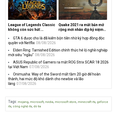
League of Legends Classic
Quake 2021 ra mắt bản mở
không còn sức hút:
rộng mới nhân dịp kỷ niệm
Streamer bỏ game, người
30 năm, mang tên Dawn of
GTA 6 được cho là đã kiếm bộn tiền nhờ ký hợp đồng độc
chơi cũ không còn online
the Machine
quyền với Netflix
08/08/2026
Elden Ring: Tarnished Edition chính thức hé lộ nghề nghiệp
mới siêu "ngầu"
08/08/2026
ASUS Republic of Gamers ra mắt ROG Strix SCAR 18 2026
tại Việt Nam
07/08/2026
Onimusha: Way of the Sword mất tầm 20 giờ để hoàn
thành, hai mức độ khó dành cho newbie và lão
làng
07/08/2026
Tags
:
,
,
,
,
,
mojang
microsoft
nvidia
microsoft store
minecraft rtx
geforce
,
,
rtx
công nghệ rtx
dò tia