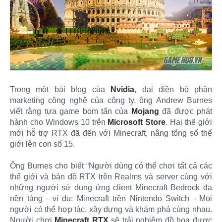
Trong một bài blog của
Nvidia
, đại diện bộ phận
marketing công nghệ của công ty, ông Andrew Burnes
viết rằng tựa game bom tấn của
Mojang
đã được phát
hành cho Windows 10 trên
Microsoft Store
. Hai thế giới
mới hỗ trợ RTX đã đến với Minecraft, nâng tổng số thế
giới lên con số 15.
Ông Burnes cho biết “Người dùng có thể chơi tất cả các
thế giới và bản đồ RTX trên Realms và server cùng với
những người sử dụng ứng client Minecraft Bedrock đa
nền tảng - ví dụ: Minecraft trên Nintendo Switch - Mọi
người có thể hợp tác, xây dựng và khám phá cùng nhau.
Người chơi
Minecraft RTX
sẽ trải nghiệm đồ họa được