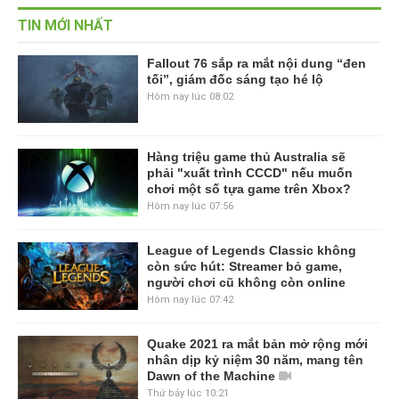
TIN MỚI NHẤT
Fallout 76 sắp ra mắt nội dung “đen
tối”, giám đốc sáng tạo hé lộ
Hôm nay lúc 08:02
Hàng triệu game thủ Australia sẽ
phải "xuất trình CCCD" nếu muốn
chơi một số tựa game trên Xbox?
Hôm nay lúc 07:56
League of Legends Classic không
còn sức hút: Streamer bỏ game,
người chơi cũ không còn online
Hôm nay lúc 07:42
Quake 2021 ra mắt bản mở rộng mới
nhân dịp kỷ niệm 30 năm, mang tên
Dawn of the Machine
Thứ bảy lúc 10:21