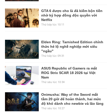
GTA 6 được cho là đã kiếm bộn tiền
nhờ ký hợp đồng độc quyền với
Netflix
Thứ bảy lúc 10:11
Elden Ring: Tarnished Edition chính
thức hé lộ nghề nghiệp mới siêu
"ngầu"
Thứ bảy lúc 09:31
ASUS Republic of Gamers ra mắt
ROG Strix SCAR 18 2026 tại Việt
Nam
Thứ sáu lúc 10:34
Onimusha: Way of the Sword mất
tầm 20 giờ để hoàn thành, hai mức
độ khó dành cho newbie và lão làng
Thứ sáu lúc 10:27