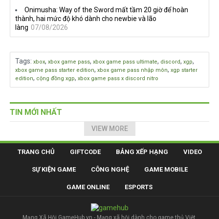
Onimusha: Way of the Sword mất tầm 20 giờ để hoàn
thành, hai mức độ khó dành cho newbie và lão
làng
07/08/2026
Tags
:
,
,
,
,
,
xbox
xbox game pass
xbox game pass ultimate
discord
xgp
,
,
xbox game pass starter edition
xbox game pass nhập môn
xgp starter
,
,
edition
cộng đồng xgp
xbox game pass x discord nitro
TIN MỚI NHẤT
VIEW MORE
TRANG CHỦ
GIFTCODE
BẢNG XẾP HẠNG
VIDEO
SỰ KIỆN GAME
CÔNG NGHỆ
GAME MOBILE
GAME ONLINE
ESPORTS
Mạng Xã Hội GameHub.vn - Mạng xã hội dành cho game thủ Việt.