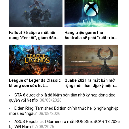
Fallout 76 sắp ra mắt nội
Hàng triệu game thủ
dung “đen tối”, giám đốc
Australia sẽ phải "xuất trình
sáng tạo hé lộ
CCCD" nếu muốn chơi một
số tựa game trên Xbox?
League of Legends Classic
Quake 2021 ra mắt bản mở
không còn sức hút:
rộng mới nhân dịp kỷ niệm
Streamer bỏ game, người
30 năm, mang tên Dawn of
GTA 6 được cho là đã kiếm bộn tiền nhờ ký hợp đồng độc
chơi cũ không còn online
the Machine
quyền với Netflix
08/08/2026
Elden Ring: Tarnished Edition chính thức hé lộ nghề nghiệp
mới siêu "ngầu"
08/08/2026
ASUS Republic of Gamers ra mắt ROG Strix SCAR 18 2026
tại Việt Nam
07/08/2026