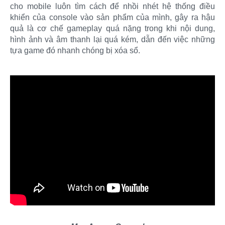
cho mobile luôn tìm cách để nhồi nhét hệ thống điều
khiển của console vào sản phẩm của mình, gây ra hậu
quả là cơ chế gameplay quá nặng trong khi nội dung,
hình ảnh và âm thanh lại quá kém, dẫn đến việc những
tựa game đó nhanh chóng bị xóa sổ.