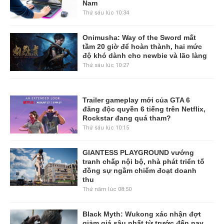
Nam
Thứ sáu lúc 10:34
Onimusha: Way of the Sword mất
tầm 20 giờ để hoàn thành, hai mức
độ khó dành cho newbie và lão làng
Thứ sáu lúc 10:27
Trailer gameplay mới của GTA 6
đăng độc quyền 6 tiếng trên Netflix,
Rockstar đang quá tham?
Thứ sáu lúc 10:15
GIANTESS PLAYGROUND vướng
tranh chấp nội bộ, nhà phát triển tố
đồng sự ngầm chiếm đoạt doanh
thu
Thứ năm lúc 08:50
Black Myth: Wukong xác nhận đợt
giảm giá sâu nhất từ trước đến nay,