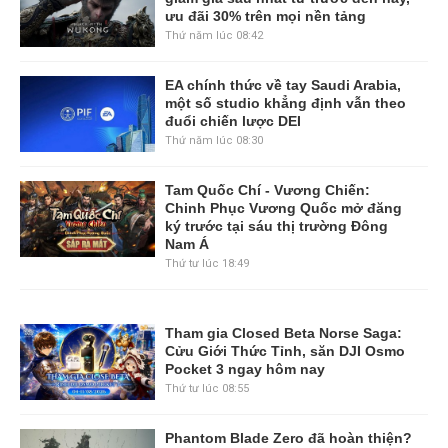
ưu đãi 30% trên mọi nền tảng
Thứ năm lúc 08:42
EA chính thức về tay Saudi Arabia,
một số studio khẳng định vẫn theo
đuổi chiến lược DEI
Thứ năm lúc 08:30
Tam Quốc Chí - Vương Chiến:
Chinh Phục Vương Quốc mở đăng
ký trước tại sáu thị trường Đông
Nam Á
Thứ tư lúc 18:49
Tham gia Closed Beta Norse Saga:
Cửu Giới Thức Tỉnh, săn DJI Osmo
Pocket 3 ngay hôm nay
Thứ tư lúc 08:55
Phantom Blade Zero đã hoàn thiện?