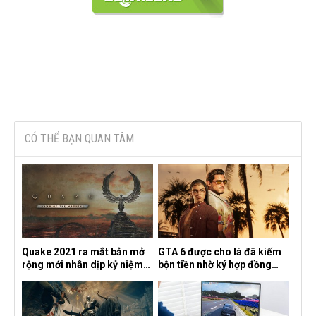
CÓ THỂ BẠN QUAN TÂM
Quake 2021 ra mắt bản mở
GTA 6 được cho là đã kiếm
rộng mới nhân dịp kỷ niệm
bộn tiền nhờ ký hợp đồng
30 năm, mang tên Dawn of
độc quyền với Netflix
the Machine