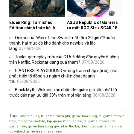
Elden Ring: Tarnished
ASUS Republic of Gamers
Edition chính thức hé lộ
ra mắt ROG Strix SCAR 18
nghề nghiệp mới siêu "ngầu"
2026 tại Việt Nam
Onimusha: Way of the Sword mất tầm 20 giờ để hoàn
thành, hai mức độ khó dành cho newbie và lão
làng
07/08/2026
Trailer gameplay mới của GTA 6 đăng độc quyền 6 tiếng
trên Netflix, Rockstar đang quá tham?
07/08/2026
GIANTESS PLAYGROUND vướng tranh chấp nội bộ, nhà
phát triển tố đồng sự ngầm chiếm đoạt doanh
thu
06/08/2026
Black Myth: Wukong xác nhận đợt giảm giá sâu nhất từ
trước đến nay, ưu đãi 30% trên mọi nền tảng
06/08/2026
Tags
:
,
,
,
,
android
ios
tai game mien phi
game ban sung
tai game mobile
,
,
,
,
free
top game mobile
top game mobile free
tai game mobile
tai
,
,
,
game free
game ban sung goc nhin thu ba
download game mien phi
,
download game free
max ammo