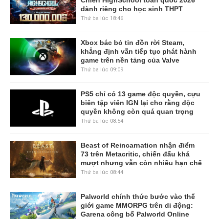
Chiến HighSchool toàn quốc 2026
dành riêng cho học sinh THPT
Thứ ba lúc 18:46
Xbox bác bỏ tin đồn rời Steam,
khẳng định vẫn tiếp tục phát hành
game trên nền tảng của Valve
Thứ ba lúc 09:09
PS5 chỉ có 13 game độc quyền, cựu
biên tập viên IGN lại cho rằng độc
quyền không còn quá quan trọng
Thứ ba lúc 08:54
Beast of Reincarnation nhận điểm
73 trên Metacritic, chiến đấu khá
mượt nhưng vẫn còn nhiều hạn chế
Thứ ba lúc 08:44
Palworld chính thức bước vào thế
giới game MMORPG trên di động:
Garena công bố Palworld Online