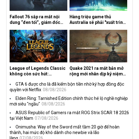
Fallout 76 sắp ra mắt nội
Hàng triệu game thủ
dung “đen tối”, giám đốc
Australia sẽ phải "xuất trình
sáng tạo hé lộ
CCCD" nếu muốn chơi một
số tựa game trên Xbox?
League of Legends Classic
Quake 2021 ra mắt bản mở
không còn sức hút:
rộng mới nhân dịp kỷ niệm
Streamer bỏ game, người
30 năm, mang tên Dawn of
GTA 6 được cho là đã kiếm bộn tiền nhờ ký hợp đồng độc
chơi cũ không còn online
the Machine
quyền với Netflix
08/08/2026
Elden Ring: Tarnished Edition chính thức hé lộ nghề nghiệp
mới siêu "ngầu"
08/08/2026
ASUS Republic of Gamers ra mắt ROG Strix SCAR 18 2026
tại Việt Nam
07/08/2026
Onimusha: Way of the Sword mất tầm 20 giờ để hoàn
thành, hai mức độ khó dành cho newbie và lão
làng
07/08/2026