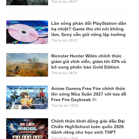
Thứ tư lúc 08:47
Làn sóng phản đối PlayStation dần
hạ nhiệt? Game thủ chỉ nói không
làm, Sony vẫn giữ vững lập trường
Thứ tư lúc 08:37
Monster Hunter Wilds chính thức
giảm giá vĩnh viễn, giảm tới 43% và
bổ sung phiên bản Gold Edition
Thứ tư lúc 08:29
Anime Garena Free Fire chính thức
lên sóng Mùa Xuân 2027 với tựa đề
Free Fire Daybreak
Thứ ba lúc 18:52
Chính thức khởi động giải đấu Đại
Chiến HighSchool toàn quốc 2026
dành riêng cho học sinh THPT
Thứ ba lúc 18:46