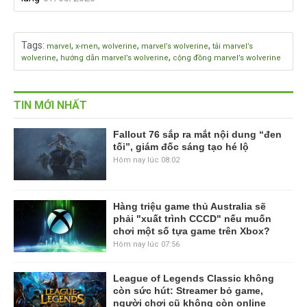
Tags
:
,
,
,
,
marvel
x-men
wolverine
marvel’s wolverine
tải marvel’s
,
,
wolverine
hướng dẫn marvel’s wolverine
cộng đồng marvel’s wolverine
TIN MỚI NHẤT
Fallout 76 sắp ra mắt nội dung “đen
tối”, giám đốc sáng tạo hé lộ
Hôm nay lúc 08:02
Hàng triệu game thủ Australia sẽ
phải "xuất trình CCCD" nếu muốn
chơi một số tựa game trên Xbox?
Hôm nay lúc 07:56
League of Legends Classic không
còn sức hút: Streamer bỏ game,
người chơi cũ không còn online