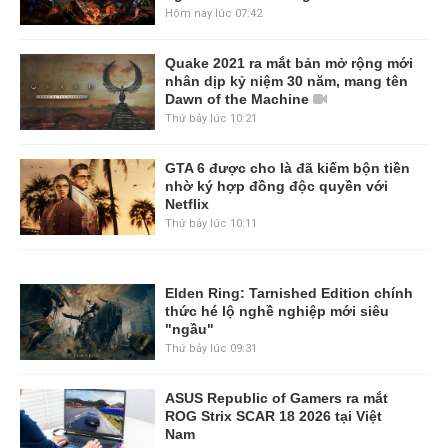
Hôm nay lúc 07:42
Quake 2021 ra mắt bản mở rộng mới
nhân dịp kỷ niệm 30 năm, mang tên
Dawn of the Machine
Thứ bảy lúc 10:21
GTA 6 được cho là đã kiếm bộn tiền
nhờ ký hợp đồng độc quyền với
Netflix
Thứ bảy lúc 10:11
Elden Ring: Tarnished Edition chính
thức hé lộ nghề nghiệp mới siêu
"ngầu"
Thứ bảy lúc 09:31
ASUS Republic of Gamers ra mắt
ROG Strix SCAR 18 2026 tại Việt
Nam