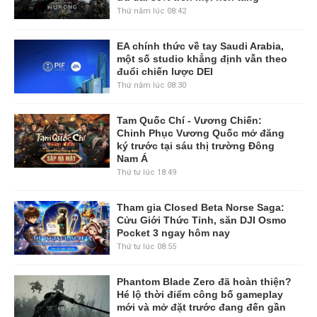
Thứ năm lúc 08:42
EA chính thức về tay Saudi Arabia,
một số studio khẳng định vẫn theo
đuổi chiến lược DEI
Thứ năm lúc 08:30
Tam Quốc Chí - Vương Chiến:
Chinh Phục Vương Quốc mở đăng
ký trước tại sáu thị trường Đông
Nam Á
Thứ tư lúc 18:49
Tham gia Closed Beta Norse Saga:
Cửu Giới Thức Tỉnh, săn DJI Osmo
Pocket 3 ngay hôm nay
Thứ tư lúc 08:55
Phantom Blade Zero đã hoàn thiện?
Hé lộ thời điểm công bố gameplay
mới và mở đặt trước đang đến gần