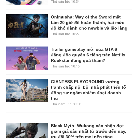
Thứ sáu lúc 10:34
Onimusha: Way of the Sword mất
tầm 20 giờ để hoàn thành, hai mức
độ khó dành cho newbie và lão làng
Thứ sáu lúc 10:27
Trailer gameplay mới của GTA 6
đăng độc quyền 6 tiếng trên Netflix,
Rockstar đang quá tham?
Thứ sáu lúc 10:15
GIANTESS PLAYGROUND vướng
tranh chấp nội bộ, nhà phát triển tố
đồng sự ngầm chiếm đoạt doanh
thu
Thứ năm lúc 08:50
Black Myth: Wukong xác nhận đợt
giảm giá sâu nhất từ trước đến nay,
ưu đãi 30% trên mọi nền tảng