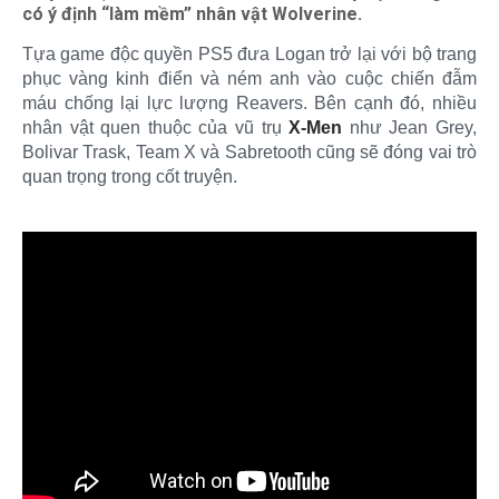
có ý định “làm mềm” nhân vật Wolverine.
Tựa game độc quyền PS5 đưa Logan trở lại với bộ trang
phục vàng kinh điển và ném anh vào cuộc chiến đẫm
máu chống lại lực lượng Reavers. Bên cạnh đó, nhiều
nhân vật quen thuộc của vũ trụ
X-Men
như Jean Grey,
Bolivar Trask, Team X và Sabretooth cũng sẽ đóng vai trò
quan trọng trong cốt truyện.