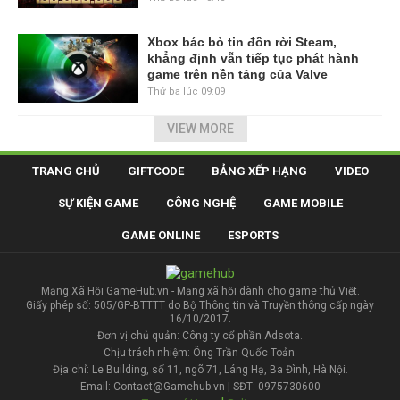
Xbox bác bỏ tin đồn rời Steam,
khẳng định vẫn tiếp tục phát hành
game trên nền tảng của Valve
Thứ ba lúc 09:09
VIEW MORE
TRANG CHỦ
GIFTCODE
BẢNG XẾP HẠNG
VIDEO
SỰ KIỆN GAME
CÔNG NGHỆ
GAME MOBILE
GAME ONLINE
ESPORTS
Mạng Xã Hội GameHub.vn - Mạng xã hội dành cho game thủ Việt.
Giấy phép số: 505/GP-BTTTT do Bộ Thông tin và Truyền thông cấp ngày
16/10/2017.
Đơn vị chủ quản: Công ty cổ phần Adsota.
Chịu trách nhiệm: Ông Trần Quốc Toản.
Địa chỉ: Le Building, số 11, ngõ 71, Láng Hạ, Ba Đình, Hà Nội.
Email: Contact@Gamehub.vn | SĐT: 0975730600