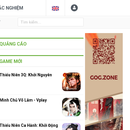
ẮC NGHIỆM
Y
QUẢNG CÁO
GAME MỚI
Thiếu Niên 3Q: Khởi Nguyên
Minh Chủ Võ Lâm - Vplay
Thiếu Niên Ca Hành: Khởi Động