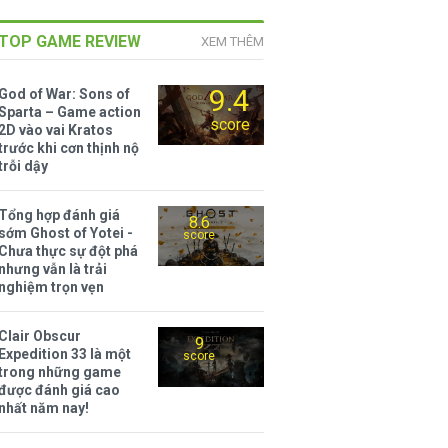
TOP GAME REVIEW
XEM THÊM
9.4
God of War: Sons of
Sparta – Game action
score
2D vào vai Kratos
trước khi cơn thịnh nộ
trỗi dậy
Tổng hợp đánh giá
8.6
sớm Ghost of Yotei -
score
Chưa thực sự đột phá
nhưng vẫn là trải
nghiệm trọn vẹn
Clair Obscur
9
Expedition 33 là một
score
trong những game
được đánh giá cao
nhất năm nay!