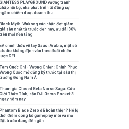
GIANTESS PLAYGROUND vướng tranh
chấp nội bộ, nhà phát triển tố đồng sự
ngầm chiếm đoạt doanh thu
Black Myth: Wukong xác nhận đợt giảm
giá sâu nhất từ trước đến nay, ưu đãi 30%
trên mọi nền tảng
EA chính thức về tay Saudi Arabia, một số
studio khẳng định vẫn theo đuổi chiến
lược DEI
Tam Quốc Chí - Vương Chiến: Chinh Phục
Vương Quốc mở đăng ký trước tại sáu thị
trường Đông Nam Á
Tham gia Closed Beta Norse Saga: Cửu
Giới Thức Tỉnh, săn DJI Osmo Pocket 3
ngay hôm nay
Phantom Blade Zero đã hoàn thiện? Hé lộ
thời điểm công bố gameplay mới và mở
đặt trước đang đến gần