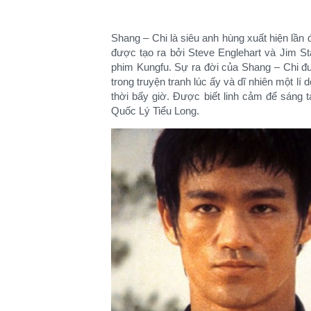
Shang – Chi là siêu anh hùng xuất hiện lần 
được tạo ra bởi Steve Englehart và Jim S
phim Kungfu. Sự ra đời của Shang – Chi đ
trong truyện tranh lúc ấy và dĩ nhiên một lí
thời bấy giờ. Được biết linh cảm để sáng t
Quốc Lý Tiểu Long.​