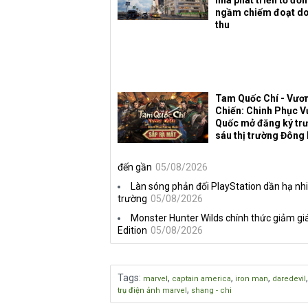
ngầm chiếm đoạt d
thu
Tam Quốc Chí - Vươ
Chiến: Chinh Phục 
Quốc mở đăng ký trư
sáu thị trường Đông
đến gần
05/08/2026
Làn sóng phản đối PlayStation dần hạ nhi
trường
05/08/2026
Monster Hunter Wilds chính thức giảm giá
Edition
05/08/2026
Tags
:
,
,
,
marvel
captain america
iron man
daredevil
,
trụ điện ảnh marvel
shang - chi