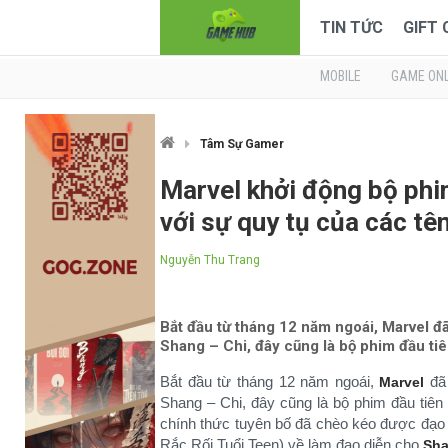
TIN TỨC
GIFT
MOBILE
GAME ONL
Tâm Sự Gamer
Marvel khởi động bộ phi
với sự quy tụ của các tên
Nguyễn Thu Trang
Bắt đầu từ tháng 12 năm ngoái, Marvel đ
Shang – Chi, đây cũng là bộ phim đầu ti
Bắt đầu từ tháng 12 năm ngoái,
đã 
Marvel
Shang – Chi, đây cũng là bộ phim đầu tiê
chính thức tuyên bố đã chèo kéo được đạo di
Rắc Rối Tuổi Teen) về làm đạo diễn cho
Sha