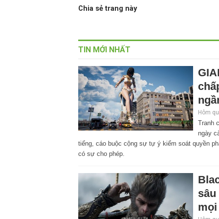
Chia sẻ trang này
TIN MỚI NHẤT
GIA
chấp
ngầ
Hôm qua
Tranh 
ngày cà
tiếng, cáo buộc cộng sự tự ý kiểm soát quyền ph
có sự cho phép.
Bla
sâu 
mọi