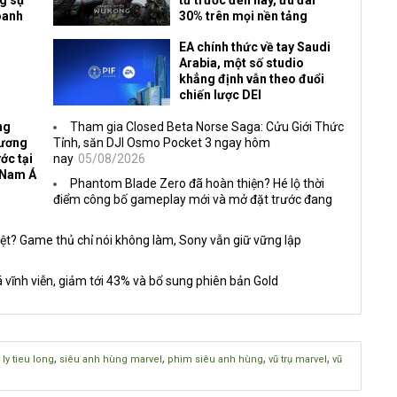
oanh
30% trên mọi nền tảng
EA chính thức về tay Saudi
Arabia, một số studio
khẳng định vẫn theo đuổi
chiến lược DEI
ng
Tham gia Closed Beta Norse Saga: Cửu Giới Thức
Vương
Tỉnh, săn DJI Osmo Pocket 3 ngay hôm
ớc tại
nay
05/08/2026
 Nam Á
Phantom Blade Zero đã hoàn thiện? Hé lộ thời
điểm công bố gameplay mới và mở đặt trước đang
ệt? Game thủ chỉ nói không làm, Sony vẫn giữ vững lập
 vĩnh viễn, giảm tới 43% và bổ sung phiên bản Gold
,
,
,
,
,
ly tieu long
siêu anh hùng marvel
phim siêu anh hùng
vũ trụ marvel
vũ