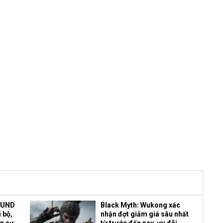
OUND
Black Myth: Wukong xác
 bộ,
nhận đợt giảm giá sâu nhất
ng sự
từ trước đến nay, ưu đãi