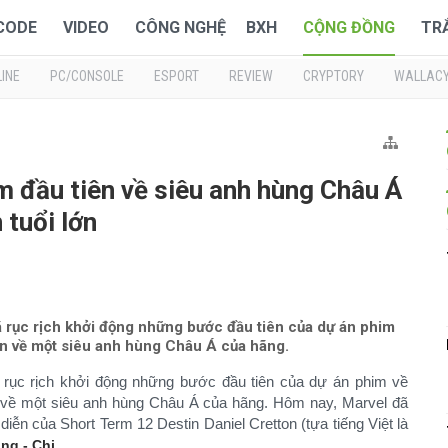
 CODE
VIDEO
CÔNG NGHỆ
BXH
CỘNG ĐỒNG
TR
INE
PC/CONSOLE
ESPORT
REVIEW
CRYPTORY
WALLAC
m đầu tiên về siêu anh hùng Châu Á
 tuổi lớn
ã rục rịch khởi động những bước đầu tiên của dự án phim
ên về một siêu anh hùng Châu Á của hãng.
rục rịch khởi động những bước đầu tiên của dự án phim về
n về một siêu anh hùng Châu Á của hãng. Hôm nay, Marvel đã
ễn của Short Term 12 Destin Daniel Cretton (tựa tiếng Việt là
.​
ng - Chi