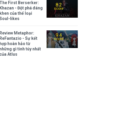
The First Berserker:
8.2
Khazan - Đột phá đáng
score
khen của thể loại
Soul-likes
Review Metaphor:
9.4
ReFantazio - Sự kết
score
hợp hoàn hảo từ
những gì tinh túy nhất
của Atlus