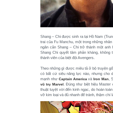
Shang – Chi được sinh ra tại Hồ Nam (Tru
trai của Fu Manchu, một trong những nhân 
ngăn cản Shang – Chi trở thành một anh h
Shang Chi quyết tâm phản kháng, không ti
thành viên của biệt đội Avengers.
Theo những gì được miêu tả ở bộ truyện gố
có bất cứ siêu năng lực nào, nhưng cho
mạnh như
và
, 
Captain America
Iron Man
. Đúng như biệt hiệu Master
vũ trụ Marvel
thuật tuyệt vời đến kinh ngạc, do hoàn to
vỡ kim loại và đủ nhanh để tránh, thậm chí