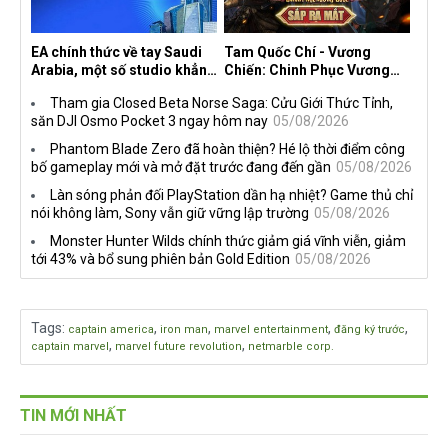
EA chính thức về tay Saudi
Tam Quốc Chí - Vương
Arabia, một số studio khẳng
Chiến: Chinh Phục Vương
định vẫn theo đuổi chiến
Quốc mở đăng ký trước tại
Tham gia Closed Beta Norse Saga: Cửu Giới Thức Tỉnh,
lược DEI
sáu thị trường Đông Nam Á
săn DJI Osmo Pocket 3 ngay hôm nay
05/08/2026
Phantom Blade Zero đã hoàn thiện? Hé lộ thời điểm công
bố gameplay mới và mở đặt trước đang đến gần
05/08/2026
Làn sóng phản đối PlayStation dần hạ nhiệt? Game thủ chỉ
nói không làm, Sony vẫn giữ vững lập trường
05/08/2026
Monster Hunter Wilds chính thức giảm giá vĩnh viễn, giảm
tới 43% và bổ sung phiên bản Gold Edition
05/08/2026
Tags
:
,
,
,
,
captain america
iron man
marvel entertainment
đăng ký trước
,
,
captain marvel
marvel future revolution
netmarble corp.
TIN MỚI NHẤT