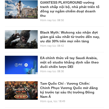
GIANTESS PLAYGROUND vướng
tranh chấp nội bộ, nhà phát triển tố
đồng sự ngầm chiếm đoạt doanh
thu
Hôm nay lúc 08:50
Black Myth: Wukong xác nhận đợt
giảm giá sâu nhất từ trước đến nay,
ưu đãi 30% trên mọi nền tảng
Hôm nay lúc 08:42
EA chính thức về tay Saudi Arabia,
một số studio khẳng định vẫn theo
đuổi chiến lược DEI
Hôm nay lúc 08:30
Tam Quốc Chí - Vương Chiến:
Chinh Phục Vương Quốc mở đăng
ký trước tại sáu thị trường Đông
Nam Á
Hôm qua, lúc 18:49