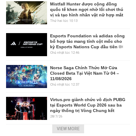
Mistfall Hunter được cộng đồng
quốc tế khen ngợi nhờ lối chơi thú
vị và tạo hình nhân vật nữ hợp mắt
Thứ hai lúc 10:13
Esports Foundation và adidas công
bố hợp tác mang tính cột mốc cho
kỳ Esports Nations Cup đầu tiên
Chủ nhật lúc 12:46
Norse Saga Chính Thức Mở Cửa
Closed Beta Tại Việt Nam Từ 04 –
11/08/2026
Chủ nhật lúc 12:37
Virtus.pro giành chức vô địch PUBG
tại Esports World Cup 2026 sau ba
ngày thống trị Vòng Chung kết
28/7/26
VIEW MORE