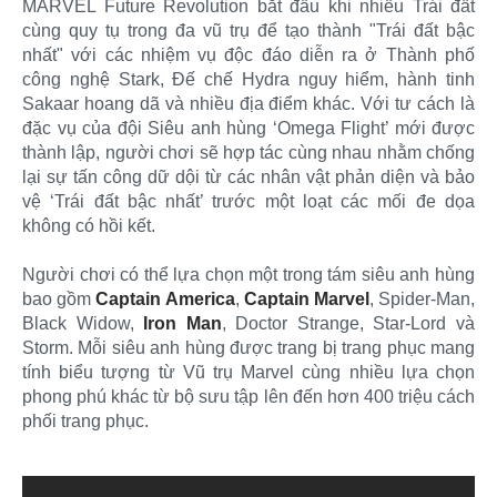
MARVEL Future Revolution bắt đầu khi nhiều Trái đất
cùng quy tụ trong đa vũ trụ để tạo thành "Trái đất bậc
nhất" với các nhiệm vụ độc đáo diễn ra ở Thành phố
công nghệ Stark, Đế chế Hydra nguy hiểm, hành tinh
Sakaar hoang dã và nhiều địa điểm khác. Với tư cách là
đặc vụ của đội Siêu anh hùng ‘Omega Flight’ mới được
thành lập, người chơi sẽ hợp tác cùng nhau nhằm chống
lại sự tấn công dữ dội từ các nhân vật phản diện và bảo
vệ ‘Trái đất bậc nhất’ trước một loạt các mối đe dọa
không có hồi kết.
Người chơi có thể lựa chọn một trong tám siêu anh hùng
bao gồm
Captain America
,
Captain Marvel
, Spider-Man,
Black Widow,
Iron Man
, Doctor Strange, Star-Lord và
Storm. Mỗi siêu anh hùng được trang bị trang phục mang
tính biểu tượng từ Vũ trụ Marvel cùng nhiều lựa chọn
phong phú khác từ bộ sưu tập lên đến hơn 400 triệu cách
phối trang phục.