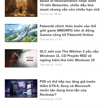
Beast of Reincarnation nhận điểm
73 trên Metacritic, chiến đấu khá
mượt nhưng vẫn còn nhiều hạn chế
Thứ ba lúc 08:44
Palworld chính thức bước vào thế
giới game MMORPG trên di động:
Garena công bố Palworld Online
Thứ hai lúc 17:29
DLC mới của The Witcher 3 yêu cầu
Windows 11, CD Projekt RED sẽ
ngừng kiểm thử trên Windows 10
Thứ hai lúc 10:35
PS5 có thể tiếp tục tăng giá trước
thềm GTA 6, Sony và Microsoft
muốn tận dụng bom tấn của
Rockstar?
Thứ hai lúc 10:28