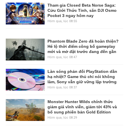
Tham gia Closed Beta Norse Saga:
Cửu Giới Thức Tỉnh, săn DJI Osmo
Pocket 3 ngay hôm nay
Hôm qua, lúc 08:55
Phantom Blade Zero đã hoàn thiện?
Hé lộ thời điểm công bố gameplay
mới và mở đặt trước đang đến gần
Hôm qua, lúc 08:47
Làn sóng phản đối PlayStation dần
hạ nhiệt? Game thủ chỉ nói không
làm, Sony vẫn giữ vững lập trường
Hôm qua, lúc 08:37
Monster Hunter Wilds chính thức
giảm giá vĩnh viễn, giảm tới 43% và
bổ sung phiên bản Gold Edition
Hôm qua, lúc 08:29