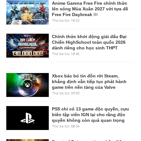
Anime Garena Free Fire chính thức
lên sóng Mùa Xuân 2027 với tựa đề
Free Fire Daybreak
Thứ ba lúc 18:52
Chính thức khởi động giải đấu Đại
Chiến HighSchool toàn quốc 2026
dành riêng cho học sinh THPT
Thứ ba lúc 18:46
Xbox bác bỏ tin đồn rời Steam,
khẳng định vẫn tiếp tục phát hành
game trên nền tảng của Valve
Thứ ba lúc 09:09
PS5 chỉ có 13 game độc quyền, cựu
biên tập viên IGN lại cho rằng độc
quyền không còn quá quan trọng
Thứ ba lúc 08:54