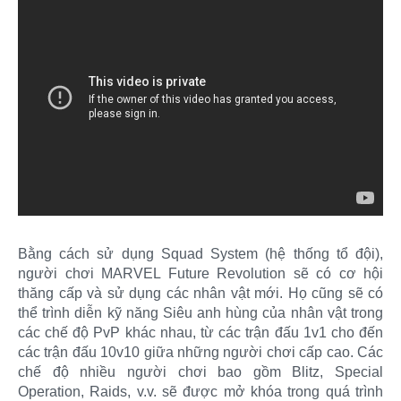
Bằng cách sử dụng Squad System (hệ thống tổ đội),
người chơi MARVEL Future Revolution sẽ có cơ hội
thăng cấp và sử dụng các nhân vật mới. Họ cũng sẽ có
thể trình diễn kỹ năng Siêu anh hùng của nhân vật trong
các chế độ PvP khác nhau, từ các trận đấu 1v1 cho đến
các trận đấu 10v10 giữa những người chơi cấp cao. Các
chế độ nhiều người chơi bao gồm Blitz, Special
Operation, Raids, v.v. sẽ được mở khóa trong quá trình