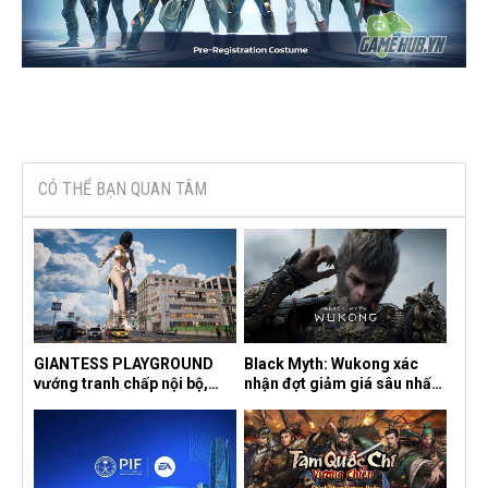
CÓ THỂ BẠN QUAN TÂM
GIANTESS PLAYGROUND
Black Myth: Wukong xác
vướng tranh chấp nội bộ,
nhận đợt giảm giá sâu nhất
nhà phát triển tố đồng sự
từ trước đến nay, ưu đãi 30%
ngầm chiếm đoạt doanh thu
trên mọi nền tảng